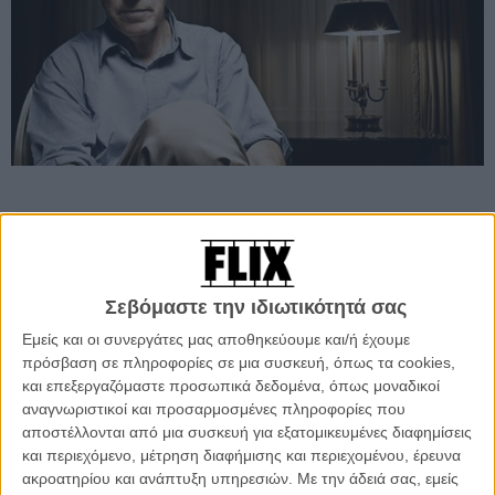
Προσθέστε το Flix στις προτιμήσεις σας στο
Google
Σεβόμαστε την ιδιωτικότητά σας
Εμείς και οι συνεργάτες μας αποθηκεύουμε και/ή έχουμε
Οχι ότι είναι δύσκολο να μπερδευτείς. Μετά από ταινίες όπως το
πρόσβαση σε πληροφορίες σε μια συσκευή, όπως τα cookies,
«Βίκυ Κριστίνα Μπαρτσελόνα», «
Μεσάνυχτα στο Παρίσι»
,
«Στη
και επεξεργαζόμαστε προσωπικά δεδομένα, όπως μοναδικοί
Ρώμη με Αγάπη»
, είναι σχεδόν λογικό να σκεφτεί κανείς, ότι η
αναγνωριστικοί και προσαρμοσμένες πληροφορίες που
ειδικότητα του Γούντι είναι να γυρίζει διαφημιστικά διάρκειας μιάμιση
αποστέλλονται από μια συσκευή για εξατομικευμένες διαφημίσεις
ώρας για τουριστικούς προορισμούς ανά τον πλανήτη.
και περιεχόμενο, μέτρηση διαφήμισης και περιεχομένου, έρευνα
ακροατηρίου και ανάπτυξη υπηρεσιών.
Με την άδειά σας, εμείς
Αν σκεφτεί κανείς μάλιστα πως κάθε ταινία του, φέρνει κι ένα κύμα