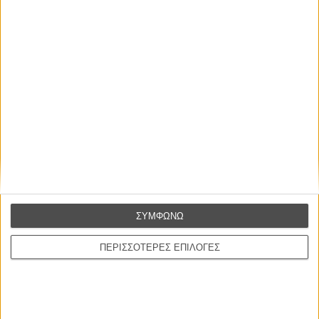
ΝΕΕΣ ΤΑΙΝΙΕΣ
Ο Παραχαράκτης
L’ Affaire Bojarski (The Moneymaker)
του Ζαν-Πολ Σαλομέ
Γνήσιο Αντίγραφο
Certified Copy (Copie Conforme)
του Αμπάς Κιαροστάμι
Ο Κλειδαράς του Ενός Εκατομμυρίου
Le Million
του Γκρεγκουάρ Βινιερόν
ΣΥΜΦΩΝΩ
ΠΕΡΙΣΣΟΤΕΡΕΣ ΕΠΙΛΟΓΕΣ
Αυτό που Ξέρουν οι Γυναίκες
Pour le Plaisir
του Ρεέμ Κερισί