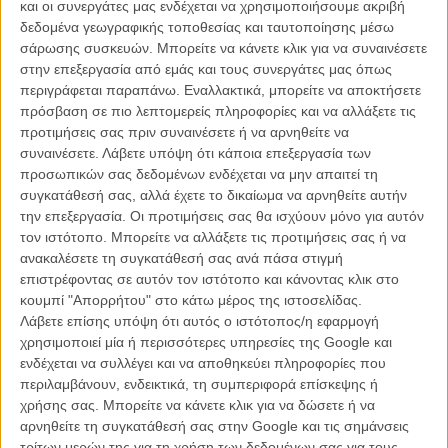
και οι συνεργάτες μας ενδέχεται να χρησιμοποιήσουμε ακριβή
σινεφίλ τουρισμό στον προορισμό του τίτλου της, καταλαβαίνεις την
δεδομένα γεωγραφικής τοποθεσίας και ταυτοποίησης μέσω
θέρμη του δημάρχου του Ρίο να φέρει τον Γούντι Αλεν ως την
σάρωσης συσκευών. Μπορείτε να κάνετε κλικ για να συναινέσετε
Βραζιλία.
στην επεξεργασία από εμάς και τους συνεργάτες μας όπως
«Είμαι διατεθειμένος να πληρώσω ολόκληρο το μπάτζετ της
περιγράφεται παραπάνω. Εναλλακτικά, μπορείτε να αποκτήσετε
παραγωγής» έλεγε ο Εντουάρντο Πάες σε μια συνέντευξη του στην
πρόσβαση σε πιο λεπτομερείς πληροφορίες και να αλλάξετε τις
κυριακάτικη έκδοση της εφημερίδας «O Globo». «Θα πλήρωνα ότι
προτιμήσεις σας πριν συναινέσετε ή να αρνηθείτε να
χρειαζόταν προκειμένου να τον φέρω να γυρίσει μια ταινία εδώ».
συναινέσετε.
Λάβετε υπόψη ότι κάποια επεξεργασία των
προσωπικών σας δεδομένων ενδέχεται να μην απαιτεί τη
Κι αν δεν έχετε ήδη αντιληφθεί πόσο παθιασμένα ονειρεύεται μια
συγκατάθεσή σας, αλλά έχετε το δικαίωμα να αρνηθείτε αυτήν
ταινία του Γούντι Αλεν στο Ρίο Ντε Τζανέιρο ο δήμαρχος της πόλης,
την επεξεργασία. Οι προτιμήσεις σας θα ισχύουν μόνο για αυτόν
ο Πάες το κάνει σαφές: «Θέλω τόσο πολύ να έρθει για γυρίσματα. Κι
τον ιστότοπο. Μπορείτε να αλλάξετε τις προτιμήσεις σας ή να
έχω ήδη κάνει ότι μπορούσα. Εχω μιλήσει στην αδελφή του και του
ανακαλέσετε τη συγκατάθεσή σας ανά πάσα στιγμή
έχω ήδη στείλει ένα μήνυμα με τον Σαντιάγκο Καλατράβα που είναι
επιστρέφοντας σε αυτόν τον ιστότοπο και κάνοντας κλικ στο
γείτονάς του στη Νέα Υόρκη».
κουμπί "Απορρήτου" στο κάτω μέρος της ιστοσελίδας.
Λάβετε επίσης υπόψη ότι αυτός ο ιστότοπος/η εφαρμογή
Δεν είμαστε σίγουροι αν ο Γούντι Αλεν νιώθει κολακευμένος
χρησιμοποιεί μία ή περισσότερες υπηρεσίες της Google και
διαβάζοντας τα παραπάνω, ή αν σκέφτεται πως θα πρέπει να κάνει
ενδέχεται να συλλέγει και να αποθηκεύει πληροφορίες που
τις επόμενες ταινίες του μόνο στην Νέα Υόρκη, πάντως αυτό τον
περιλαμβάνουν, ενδεικτικά, τη συμπεριφορά επίσκεψης ή
καιρό, αφού έκανε το
«Blue Jasmine»
σε αμερικάνικο έδαφος,
χρήσης σας. Μπορείτε να κάνετε κλικ για να δώσετε ή να
γυρίζει
την επόμενη ταινία του στη Νότια Γαλλία
με πρωταγωνιστές
αρνηθείτε τη συγκατάθεσή σας στην Google και τις σημάνσεις
τον Κόλιν Φερθ και την Εμα Στόουν.
τρίτων μερών της για τη χρήση των δεδομένων σας για τους