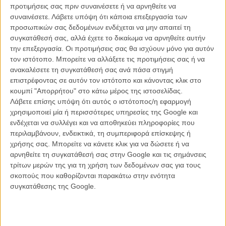
προτιμήσεις σας πριν συναινέσετε ή να αρνηθείτε να
συναινέσετε.
Λάβετε υπόψη ότι κάποια επεξεργασία των
προσωπικών σας δεδομένων ενδέχεται να μην απαιτεί τη
συγκατάθεσή σας, αλλά έχετε το δικαίωμα να αρνηθείτε αυτήν
την επεξεργασία. Οι προτιμήσεις σας θα ισχύουν μόνο για αυτόν
τον ιστότοπο. Μπορείτε να αλλάξετε τις προτιμήσεις σας ή να
ανακαλέσετε τη συγκατάθεσή σας ανά πάσα στιγμή
επιστρέφοντας σε αυτόν τον ιστότοπο και κάνοντας κλικ στο
κουμπί "Απορρήτου" στο κάτω μέρος της ιστοσελίδας.
Ο
Αγγελος Φραντζής
εξηγεί στο σκηνοθετικό του σήμειωμα:
Λάβετε επίσης υπόψη ότι αυτός ο ιστότοπος/η εφαρμογή
χρησιμοποιεί μία ή περισσότερες υπηρεσίες της Google και
Η Μαρία Αλίκη, η ηρωίδα της ταινίας, είναι ένα πρόσωπο οικείο,
ενδέχεται να συλλέγει και να αποθηκεύει πληροφορίες που
αστείο και αγαπημένο. Γεμάτη φόβους, ματαιώσεις και τραύματα που
περιλαμβάνουν, ενδεικτικά, τη συμπεριφορά επίσκεψης ή
την κάνουν να επαναλαμβάνει μοτίβα και συμπεριφορές, η Μαρία
χρήσης σας. Μπορείτε να κάνετε κλικ για να δώσετε ή να
Αλίκη προσπαθεί να τα καταφέρει. Δίνει την μια και μοναδική μάχη
αρνηθείτε τη συγκατάθεσή σας στην Google και τις σημάνσεις
που όλες και όλοι μας δίνουμε απέναντι στην, συχνά ακατανόητη,
τρίτων μερών της για τη χρήση των δεδομένων σας για τους
πραγματικότητα και φυσικά απέναντι στον εαυτό μας, αυτό το
σκοπούς που καθορίζονται παρακάτω στην ενότητα
μυστήριο που μοιάζει να περιέχει όλα τα υπόλοιπα.
συγκατάθεσης της Google.
Ο Νόμος του Μέρφυ είναι μια ταινία που μιλάει για κάθε στιγμή όπου
επαναδιαπραγματευόμαστε την ζωή μας, και αναρωτιόμαστε αν
μπορούμε να επιλέξουμε έναν νέο τρόπο ύπαρξης. Είναι η ιστορία