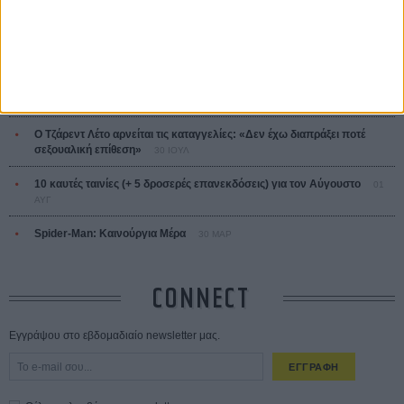
ΔΙΑΒΑΣΜΕΝΑ
Οδύσσεια
01 ΙΟΥΛ
Save the Date! Δείτε πρώτοι το «Σεξ και Αίμα στο Καμπ Μίασμα»!
ΧΘΕΣ
Ο Τζάρεντ Λέτο αρνείται τις καταγγελίες: «Δεν έχω διαπράξει ποτέ
σεξουαλική επίθεση»
30 ΙΟΥΛ
10 καυτές ταινίες (+ 5 δροσερές επανεκδόσεις) για τον Αύγουστο
01
ΑΥΓ
Spider-Man: Καινούργια Μέρα
30 ΜΑΡ
CONNECT
Εγγράψου στο εβδομαδιαίο newsletter μας.
ΕΓΓΡΑΦΗ