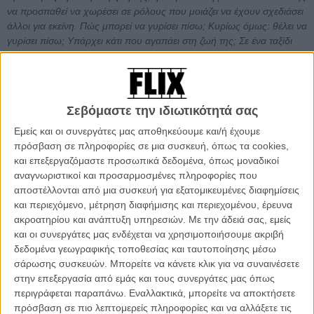
να προσπαθεί να χωρέσει σε ρόλους που μοιάζει να έχουν σχεδιάσει
άλλοι για εκείνη. Πώς μπορεί να γυρίσει πίσω; Κυρίως όμως: θέλει να
γυρίσει πίσω; Υπάρχει κάτι που αγαπάει στη ζωή της; Σε ένα ταξίδι
αυτογνωσίας, με πολλά ευτράπελα, η Μαρία Αλίκη θα αναμετρηθεί με
τον εαυτό της και θα κληθεί να απαντήσει επί της ουσίας “To be or
not to be?”. Σε τελική ανάλυση, ποια είναι πραγματικά η Μαρία Αλίκη
και πώς μπορεί να βρει την έξοδο για να επιστρέψει στη ζωή;
Σεβόμαστε την ιδιωτικότητά σας
Αυτή είναι η υπόθεση της έβδομης μεγάλου μήκους ταινίας του
Εμείς και οι συνεργάτες μας αποθηκεύουμε και/ή έχουμε
Αγγελου Φραντζή που έρχεται μετά την τεράστια επιτυχία της
πρόσβαση σε πληροφορίες σε μια συσκευή, όπως τα cookies,
«Ευτυχίας» και ενώνει ξανά τον σκηνοθέτη με την Κάτια Γκουλιώνη
και επεξεργαζόμαστε προσωπικά δεδομένα, όπως μοναδικοί
στον πρωταγωνιστικό ρόλο, εδώ σε ένα σενάριο που
αναγνωριστικοί και προσαρμοσμένες πληροφορίες που
συνυπογράφουν η Κατερίνα Μπέη, ο Αγγελος Φραντζής και ο
αποστέλλονται από μια συσκευή για εξατομικευμένες διαφημίσεις
Κώστας Σαμαράς. Σήμερα κυκλοφόρησε το πρώτο τρέιλερ της
και περιεχόμενο, μέτρηση διαφήμισης και περιεχομένου, έρευνα
ταινίας, ενώ η προγραμματισμένη της έξοδο στις αίθουσες είναι η
ακροατηρίου και ανάπτυξη υπηρεσιών.
Με την άδειά σας, εμείς
14η Νοεμβρίου, σε διανομή της Tanweer.
και οι συνεργάτες μας ενδέχεται να χρησιμοποιήσουμε ακριβή
δεδομένα γεωγραφικής τοποθεσίας και ταυτοποίησης μέσω
Διαβάστε ακόμα:
Νομοτελειακό: Το Flix κάνει επίσκεψη στα
σάρωσης συσκευών. Μπορείτε να κάνετε κλικ για να συναινέσετε
γυρίσματα του «Ο Νόμος του Μέρφυ» του Αγγελου Φραντζή
στην επεξεργασία από εμάς και τους συνεργάτες μας όπως
περιγράφεται παραπάνω. Εναλλακτικά, μπορείτε να αποκτήσετε
πρόσβαση σε πιο λεπτομερείς πληροφορίες και να αλλάξετε τις