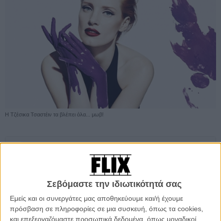
Η Τζέσικα Τσαστέιν τα βλέπει όλα... μωβ!
Προσθέστε το Flix στις προτιμήσεις σας στο
Google
Σεβόμαστε την ιδιωτικότητά σας
Μπορεί ο Νίκολας Βίντινγκ Ρεφν να είναι γνωστός ως σκηνοθέτης
Εμείς και οι συνεργάτες μας αποθηκεύουμε και/ή έχουμε
σκληρών περιπετειών για άνδρες (βλ. «Drive», «Pusher»,
πρόσβαση σε πληροφορίες σε μια συσκευή, όπως τα cookies,
«Bronson»), αλλά επειδή τα φαινόμενα συχνά απατούν, δύο
και επεξεργαζόμαστε προσωπικά δεδομένα, όπως μοναδικοί