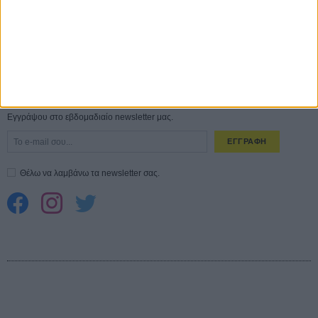
ΑΥΓ
Spider-Man: Καινούργια Μέρα
30 ΜΑΡ
CONNECT
Εγγράψου στο εβδομαδιαίο newsletter μας.
ΕΓΓΡΑΦΗ
Θέλω να λαμβάνω τα newsletter σας.