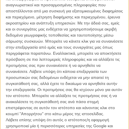
διαφημιστικά που γύρισε για λογαριασμό των οίκων Gucci και Yves
αναγνωριστικοί και προσαρμοσμένες πληροφορίες που
Saint Laurent αντίστοιχα αποδεικνύουν το ακριβώς αντίθετο
αποστέλλονται από μια συσκευή για εξατομικευμένες διαφημίσεις
και περιεχόμενο, μέτρηση διαφήμισης και περιεχομένου, έρευνα
Με πρωταγωνίστριες την Μπλέικ Λάιβλι και την Τζέσικα Τσαστέιν,
ακροατηρίου και ανάπτυξη υπηρεσιών.
Με την άδειά σας, εμείς
αντίστοιχα, τα δύο διαφημιστικά (με σαφώς καλύτερο αυτό του
και οι συνεργάτες μας ενδέχεται να χρησιμοποιήσουμε ακριβή
«Manifesto» για τον Yves Saint Laurent) επενδύουν πάνω στην
δεδομένα γεωγραφικής τοποθεσίας και ταυτοποίησης μέσω
κοφτερή ματιά του Ρεφν, αλλά κυρίως στα κάλλη των ηρωίδων τους
σάρωσης συσκευών. Μπορείτε να κάνετε κλικ για να συναινέσετε
που - μεταξύ μας - βάζουν κάτω όλους τους Ράιαν Γκόσλινγκ του
στην επεξεργασία από εμάς και τους συνεργάτες μας όπως
κόσμου μαζί!
περιγράφεται παραπάνω. Εναλλακτικά, μπορείτε να αποκτήσετε
πρόσβαση σε πιο λεπτομερείς πληροφορίες και να αλλάξετε τις
Σημείωση: το διαφημιστικό για το «Premiere» του Gucci είναι το
προτιμήσεις σας πριν συναινέσετε ή να αρνηθείτε να
director's cut που ο Νικολας Βίντινγκ Ρεφν κυκλοφόρησε πρόσφατα
συναινέσετε.
Λάβετε υπόψη ότι κάποια επεξεργασία των
και περιλαμβάνει ένα δικό του cameo, εκτός από πλάνα λαγνείας
προσωπικών σας δεδομένων ενδέχεται να μην απαιτεί τη
πάνω στην Μπλέικ Λάιβλι!
συγκατάθεσή σας, αλλά έχετε το δικαίωμα να αρνηθείτε αυτήν
την επεξεργασία. Οι προτιμήσεις σας θα ισχύουν μόνο για αυτόν
Δείτε τα και τα δύο παρακάτω και διαλέξτε το καλύτερο!
τον ιστότοπο. Μπορείτε να αλλάξετε τις προτιμήσεις σας ή να
ανακαλέσετε τη συγκατάθεσή σας ανά πάσα στιγμή
επιστρέφοντας σε αυτόν τον ιστότοπο και κάνοντας κλικ στο
κουμπί "Απορρήτου" στο κάτω μέρος της ιστοσελίδας.
Λάβετε επίσης υπόψη ότι αυτός ο ιστότοπος/η εφαρμογή
χρησιμοποιεί μία ή περισσότερες υπηρεσίες της Google και