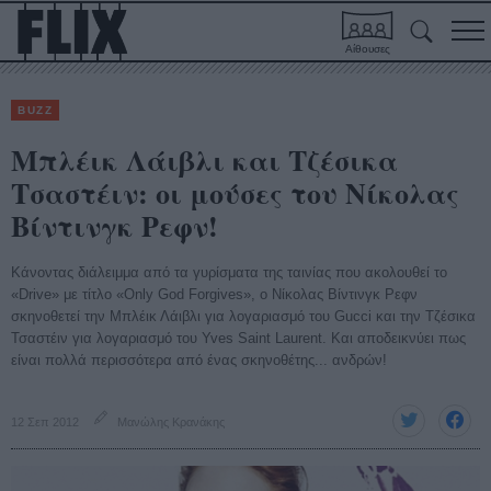
Αίθουσες
BUZZ
Μπλέικ Λάιβλι και Τζέσικα
Τσαστέιν: οι μούσες του Νίκολας
Βίντινγκ Ρεφν!
Κάνοντας διάλειμμα από τα γυρίσματα της ταινίας που ακολουθεί το
«Drive» με τίτλο «Only God Forgives», ο Νίκολας Βίντινγκ Ρεφν
σκηνοθετεί την Μπλέικ Λάιβλι για λογαριασμό του Gucci και την Τζέσικα
Τσαστέιν για λογαριασμό του Yves Saint Laurent. Και αποδεικνύει πως
είναι πολλά περισσότερα από ένας σκηνοθέτης... ανδρών!
12 Σεπ 2012
Μανώλης Κρανάκης