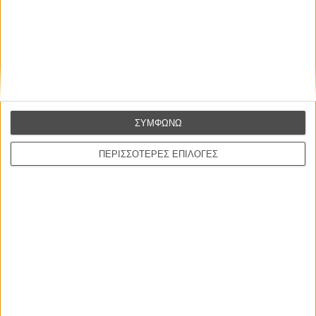
Η επιτυχία είναι υπερτιμημένη. Δεν σε κάνει
καλύτερο, δεν σε πάει πουθενά η επιτυχία. Είναι
απλώς ένα ωραίο, ανεβαστικό, επιφανειακό
συναίσθημα.»
Βιμ Βέντερς
ΣΥΜΦΩΝΩ
Συνέντευξη
ΠΕΡΙΣΣΟΤΕΡΕΣ ΕΠΙΛΟΓΕΣ
ΝΕΕΣ ΤΑΙΝΙΕΣ
Ο Παραχαράκτης
L’ Affaire Bojarski (The Moneymaker)
του Ζαν-Πολ Σαλομέ
Γνήσιο Αντίγραφο
Certified Copy (Copie Conforme)
του Αμπάς Κιαροστάμι