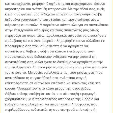
ΝΕΑ
/
12 ΣΕΠ 2012
/
Μανώλης Κρανάκης
και περιεχόμενο, μέτρηση διαφήμισης και περιεχομένου, έρευνα
ακροατηρίου και ανάπτυξη υπηρεσιών.
Με την άδειά σας, εμείς
και οι συνεργάτες μας ενδέχεται να χρησιμοποιήσουμε ακριβή
δεδομένα γεωγραφικής τοποθεσίας και ταυτοποίησης μέσω
σάρωσης συσκευών. Μπορείτε να κάνετε κλικ για να συναινέσετε
στην επεξεργασία από εμάς και τους συνεργάτες μας όπως
περιγράφεται παραπάνω. Εναλλακτικά, μπορείτε να αποκτήσετε
πρόσβαση σε πιο λεπτομερείς πληροφορίες και να αλλάξετε τις
Η επιτυχία είναι υπερτιμημένη. Δεν σε κάνει
προτιμήσεις σας πριν συναινέσετε ή να αρνηθείτε να
καλύτερο, δεν σε πάει πουθενά η επιτυχία. Είναι
συναινέσετε.
Λάβετε υπόψη ότι κάποια επεξεργασία των
απλώς ένα ωραίο, ανεβαστικό, επιφανειακό
προσωπικών σας δεδομένων ενδέχεται να μην απαιτεί τη
συναίσθημα.»
συγκατάθεσή σας, αλλά έχετε το δικαίωμα να αρνηθείτε αυτήν
την επεξεργασία. Οι προτιμήσεις σας θα ισχύουν μόνο για αυτόν
τον ιστότοπο. Μπορείτε να αλλάξετε τις προτιμήσεις σας ή να
Βιμ Βέντερς
ανακαλέσετε τη συγκατάθεσή σας ανά πάσα στιγμή
Συνέντευξη
επιστρέφοντας σε αυτόν τον ιστότοπο και κάνοντας κλικ στο
κουμπί "Απορρήτου" στο κάτω μέρος της ιστοσελίδας.
Λάβετε επίσης υπόψη ότι αυτός ο ιστότοπος/η εφαρμογή
χρησιμοποιεί μία ή περισσότερες υπηρεσίες της Google και
CONNECT
ενδέχεται να συλλέγει και να αποθηκεύει πληροφορίες που
περιλαμβάνουν, ενδεικτικά, τη συμπεριφορά επίσκεψης ή