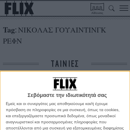
Αίθουσες
Tag
ΝΙΚΟΛΑΣ ΓΟΥΑΙΝΤΙΝΓΚ
:
ΡΕΦΝ
ΤΑΙΝΙΕΣ
Δε βρέθηκαν σχετικές κριτικές ταινιών.
Σεβόμαστε την ιδιωτικότητά σας
ΑΡΘΡΑ
Εμείς και οι συνεργάτες μας αποθηκεύουμε και/ή έχουμε
πρόσβαση σε πληροφορίες σε μια συσκευή, όπως τα cookies,
και επεξεργαζόμαστε προσωπικά δεδομένα, όπως μοναδικοί
Μπλέικ Λάιβλι και Τζέσικα Τσαστέιν: οι μούσες του
αναγνωριστικοί και προσαρμοσμένες πληροφορίες που
Νίκολας Βίντινγκ Ρεφν!
αποστέλλονται από μια συσκευή για εξατομικευμένες διαφημίσεις