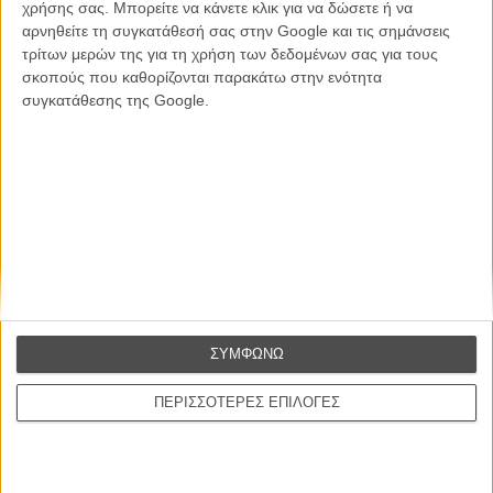
χρήσης σας. Μπορείτε να κάνετε κλικ για να δώσετε ή να
Εγγράψου στο εβδομαδιαίο newsletter μας.
αρνηθείτε τη συγκατάθεσή σας στην Google και τις σημάνσεις
ΕΓΓΡΑΦΗ
τρίτων μερών της για τη χρήση των δεδομένων σας για τους
σκοπούς που καθορίζονται παρακάτω στην ενότητα
συγκατάθεσης της Google.
Θέλω να λαμβάνω τα newsletter σας.
ΣΥΜΦΩΝΩ
ΠΕΡΙΣΣΟΤΕΡΕΣ ΕΠΙΛΟΓΕΣ