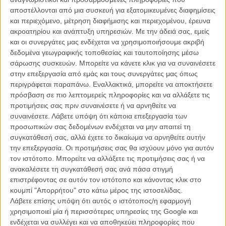
ο Κυριάκος είναι ο κεντρικός ήρωας.»
αποστέλλονται από μια συσκευή για εξατομικευμένες διαφημίσεις
και περιεχόμενο, μέτρηση διαφήμισης και περιεχομένου, έρευνα
Η Δάφνη Ματζιαράκη, νεαρή δημοσιογράφος που ολοκληρώνει τις
ακροατηρίου και ανάπτυξη υπηρεσιών.
Με την άδειά σας, εμείς
σπουδές της στο Μπέρκλεϊ κέρδισε με το «4.1 Miles» ένα από τα
και οι συνεργάτες μας ενδέχεται να χρησιμοποιήσουμε ακριβή
φετινά φοιτητικά Οσκαρ που δίνονται κάθε χρόνο σε σπουδαστές
δεδομένα γεωγραφικής τοποθεσίας και ταυτοποίησης μέσω
αμερικανικών πανεπιστημίων, καταγράφοντας τις μικρές ή μεγάλες
σάρωσης συσκευών. Μπορείτε να κάνετε κλικ για να συναινέσετε
τραγωδίες που εκτυλίσσονται καθημερινά στη Μεσόγειο.
στην επεξεργασία από εμάς και τους συνεργάτες μας όπως
περιγράφεται παραπάνω. Εναλλακτικά, μπορείτε να αποκτήσετε
Διαβάστε εδώ περισσότερα για τη Δάφνη Ματζιαράκη και τη
πρόσβαση σε πιο λεπτομερείς πληροφορίες και να αλλάξετε τις
μεγάλη της επιτυχία να κερδίσει ένα από τα σπουδαστικά
προτιμήσεις σας πριν συναινέσετε ή να αρνηθείτε να
Οσκαρ του 2016
συναινέσετε.
Λάβετε υπόψη ότι κάποια επεξεργασία των
προσωπικών σας δεδομένων ενδέχεται να μην απαιτεί τη
To «4.1 Miles» έκανε τη φεστιβαλική του πρεμιέρα στο Φεστιβάλ του
συγκατάθεσή σας, αλλά έχετε το δικαίωμα να αρνηθείτε αυτήν
Τελιουράιντ το Σεπτέμβριο που μας πέρασε και τώρα βρίσκεται
την επεξεργασία. Οι προτιμήσεις σας θα ισχύουν μόνο για αυτόν
online στο site της εφημερίδας New York Times. Δείτε το εδώ:
τον ιστότοπο. Μπορείτε να αλλάξετε τις προτιμήσεις σας ή να
ανακαλέσετε τη συγκατάθεσή σας ανά πάσα στιγμή
επιστρέφοντας σε αυτόν τον ιστότοπο και κάνοντας κλικ στο
κουμπί "Απορρήτου" στο κάτω μέρος της ιστοσελίδας.
Λάβετε επίσης υπόψη ότι αυτός ο ιστότοπος/η εφαρμογή
χρησιμοποιεί μία ή περισσότερες υπηρεσίες της Google και
ενδέχεται να συλλέγει και να αποθηκεύει πληροφορίες που