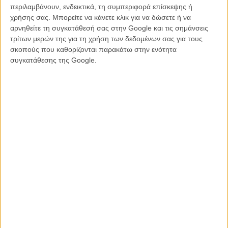
περιλαμβάνουν, ενδεικτικά, τη συμπεριφορά επίσκεψης ή
χρήσης σας. Μπορείτε να κάνετε κλικ για να δώσετε ή να
αρνηθείτε τη συγκατάθεσή σας στην Google και τις σημάνσεις
τρίτων μερών της για τη χρήση των δεδομένων σας για τους
σκοπούς που καθορίζονται παρακάτω στην ενότητα
συγκατάθεσης της Google.
4.1 Miles
from
The New York Times - Video
on
Vimeo
.
Σε άρθρο που συνοδεύει το ντοκιμαντέρ η Δάφνη Ματζιαράκη
σημειώνει, ανάμεσα σε άλλα, εμπνεόμενη από την αυτοθυσία του
Κυριάκου Παπαδόπουλου, του ήρωα της:
«Και αυτό γεννά ερωτήσεις σχετικά με τη συλλογική μας ευθύνη - τις
επιλογές που κάνουμε για τον εαυτό μας και για τους άλλους. Δεν
αντιμετωπίζουμε όλοι την προσφυγική κρίση με την ίδια αμεσότητα