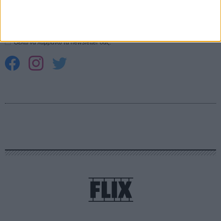
Εγγράψου στο εβδομαδιαίο newsletter μας.
ΕΓΓΡΑΦΗ
Θέλω να λαμβάνω τα newsletter σας.