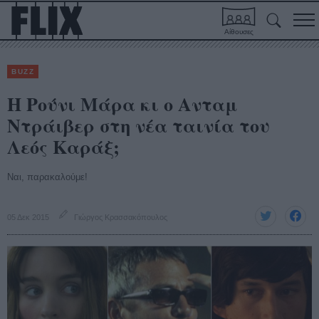
Αίθουσες
BUZZ
Η Ρούνι Μάρα κι ο Ανταμ
Ντράιβερ στη νέα ταινία του
Λεός Καράξ;
Ναι, παρακαλούμε!
05 Δεκ 2015
Γιώργος Κρασσακόπουλος