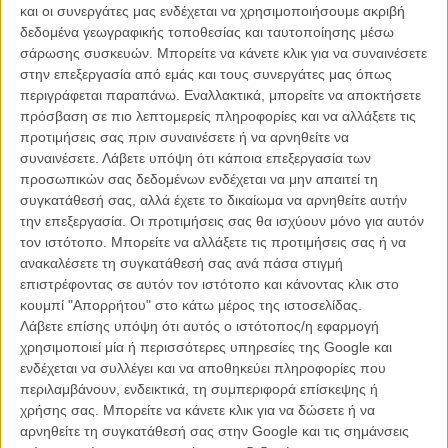
και οι συνεργάτες μας ενδέχεται να χρησιμοποιήσουμε ακριβή
Τώρα το περιοδικό
Les Inrockuptibles
αναφέρει πως όχι μόνο η ιδέα
δεδομένα γεωγραφικής τοποθεσίας και ταυτοποίησης μέσω
προχωράει, αλλά και πως η Ρούνι Μάρα κι ο Ανταμ Ντράιβερ μιλούν
σάρωσης συσκευών. Μπορείτε να κάνετε κλικ για να συναινέσετε
ήδη με τον σκηνοθέτη για να αναλάβουν τους βασικούς ρόλους σε
στην επεξεργασία από εμάς και τους συνεργάτες μας όπως
αυτή την ταινία που ακόμη δεν έχει τίτλο και για την οποία δεν
περιγράφεται παραπάνω. Εναλλακτικά, μπορείτε να αποκτήσετε
γνωρίζουμε τίποτα παραπάνω.
πρόσβαση σε πιο λεπτομερείς πληροφορίες και να αλλάξετε τις
προτιμήσεις σας πριν συναινέσετε ή να αρνηθείτε να
Εκτός ίσως από το γεγονός ότι το μπάζετ θα αγγίζει τα 12
συναινέσετε.
Λάβετε υπόψη ότι κάποια επεξεργασία των
εκατομμύρια Ευρώ, κάτι που κάνει την χρηματοδότησή του φιλμ,
προσωπικών σας δεδομένων ενδέχεται να μην απαιτεί τη
κάπως πιο δύσκολη, αλλά με δυο ονόματα σαν αυτά της Μάρα και
συγκατάθεσή σας, αλλά έχετε το δικαίωμα να αρνηθείτε αυτήν
του Ντράιβερ, τα πράγματα μοιάζουν κάπως πιο εύκολα.
την επεξεργασία. Οι προτιμήσεις σας θα ισχύουν μόνο για αυτόν
τον ιστότοπο. Μπορείτε να αλλάξετε τις προτιμήσεις σας ή να
Η Καρολίν Σαμπετιέ, διευθυντής φωτογραφίας του Καράξ και στο
ανακαλέσετε τη συγκατάθεσή σας ανά πάσα στιγμή
«Holy Motors» θα είναι παρούσα κι εδώ, ενώ ο Ράσελ Μελ ένας εκ
επιστρέφοντας σε αυτόν τον ιστότοπο και κάνοντας κλικ στο
των δυο Sparks, ο οποίος δουλεύει σε ένα ακόμη μιούζικαλ με τον
κουμπί "Απορρήτου" στο κάτω μέρος της ιστοσελίδας.
Γκάι Μάντιν δήλωνε πως η ταινία του Καράξ δεν θα είναι ένα
Λάβετε επίσης υπόψη ότι αυτός ο ιστότοπος/η εφαρμογή
«χολιγουντιανού στιλ μιούζικαλ, αλλά ένα φιλμ όπου η ιστορία
χρησιμοποιεί μία ή περισσότερες υπηρεσίες της Google και
εξελίσσεται μέσα από διαλόγους που εκφέρεται με έναν
ενδέχεται να συλλέγει και να αποθηκεύει πληροφορίες που
στιλιζαρισμένο σχεδόν τραγουδιστό τρόπο».
περιλαμβάνουν, ενδεικτικά, τη συμπεριφορά επίσκεψης ή
χρήσης σας. Μπορείτε να κάνετε κλικ για να δώσετε ή να
Δείτε ακόμη:
αρνηθείτε τη συγκατάθεσή σας στην Google και τις σημάνσεις