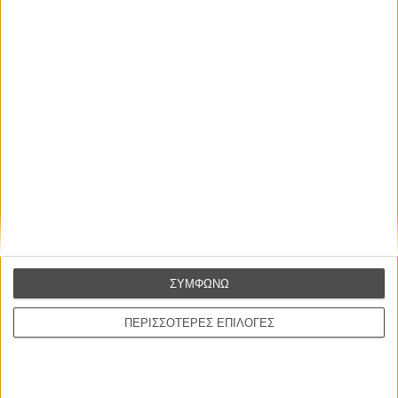
Βιμ Βέντερς
Συνέντευξη
ΝΕΕΣ ΤΑΙΝΙΕΣ
Ο Παραχαράκτης
L’ Affaire Bojarski (The Moneymaker)
του Ζαν-Πολ Σαλομέ
Γνήσιο Αντίγραφο
Certified Copy (Copie Conforme)
του Αμπάς Κιαροστάμι
Ο Κλειδαράς του Ενός Εκατομμυρίου
Le Million
ΣΥΜΦΩΝΩ
του Γκρεγκουάρ Βινιερόν
ΠΕΡΙΣΣΟΤΕΡΕΣ ΕΠΙΛΟΓΕΣ
Αυτό που Ξέρουν οι Γυναίκες
Pour le Plaisir
του Ρεέμ Κερισί