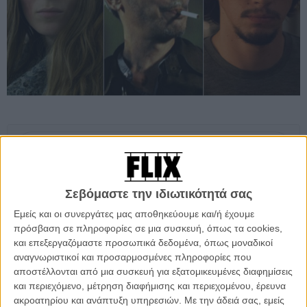
Προσθέστε το Flix στις προτιμήσεις σας στο
Google
Σεβόμαστε την ιδιωτικότητά σας
Πέρασαν πάνω από τρία χρόνια απ όταν ο Λεός Καράξ έκανε την
Εμείς και οι συνεργάτες μας αποθηκεύουμε και/ή έχουμε
τελευταία ταινία του, το αριστουργηματικό
«Holy Motors»
το οποίο
πρόσβαση σε πληροφορίες σε μια συσκευή, όπως τα cookies,
περιείχε μια υπέροχη
«μουσική σκηνή» με την Κάιλι Μινογκ
, κάτι
και επεξεργαζόμαστε προσωπικά δεδομένα, όπως μοναδικοί
που μας έκανε να σκεφτούμε πως ίσως ήταν μια εξαιρετική ιδέα να
αναγνωριστικοί και προσαρμοσμένες πληροφορίες που
βλέπαμε κάποτε ένα μιούζικαλ σκηνοθετημένο από εκείνον.
αποστέλλονται από μια συσκευή για εξατομικευμένες διαφημίσεις
και περιεχόμενο, μέτρηση διαφήμισης και περιεχομένου, έρευνα
Κι όταν οι Sparks πριν από μερικούς μήνες ανέφεραν ότι δουλεύουν
ακροατηρίου και ανάπτυξη υπηρεσιών.
Με την άδειά σας, εμείς
σε ένα project με τον Καράξ, η ιδέα έπαψε να μοιάζει τόσο τρελή.