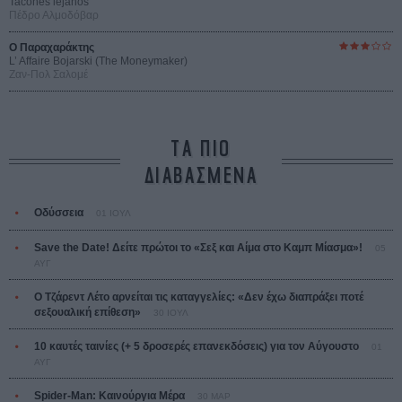
Tacones lejanos
Πέδρο Αλμοδόβαρ
Ο Παραχαράκτης
L’ Affaire Bojarski (The Moneymaker)
Ζαν-Πολ Σαλομέ
ΤΑ ΠΙΟ
ΔΙΑΒΑΣΜΕΝΑ
Οδύσσεια
01 ΙΟΥΛ
Save the Date! Δείτε πρώτοι το «Σεξ και Αίμα στο Καμπ Μίασμα»!
05
ΑΥΓ
Ο Τζάρεντ Λέτο αρνείται τις καταγγελίες: «Δεν έχω διαπράξει ποτέ
σεξουαλική επίθεση»
30 ΙΟΥΛ
10 καυτές ταινίες (+ 5 δροσερές επανεκδόσεις) για τον Αύγουστο
01
ΑΥΓ
Spider-Man: Καινούργια Μέρα
30 ΜΑΡ