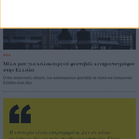
ΝΕΑ
Μίλα μου για καλοκαιρινά φεστιβάλ κινηματογράφου
στην Ελλάδα
Ο πιο αναλυτικός οδηγός των καλοκαιρινών φεστιβάλ σε νησιά και ηπειρωτική
Ελλάδα είναι εδώ
Η επιτυχία είναι υπερτιμημένη. Δεν σε κάνει
καλύτερο, δεν σε πάει πουθενά η επιτυχία. Είναι