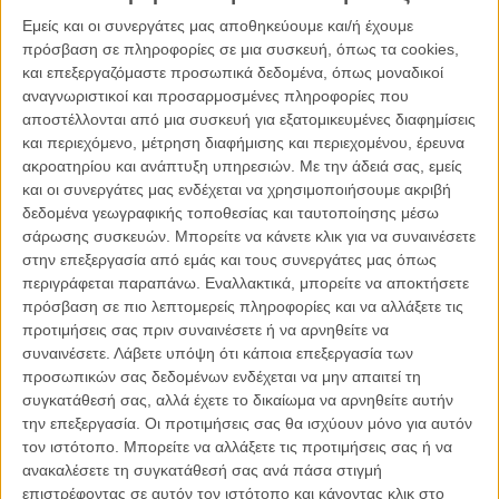
Εμείς και οι συνεργάτες μας αποθηκεύουμε και/ή έχουμε
πρόσβαση σε πληροφορίες σε μια συσκευή, όπως τα cookies,
και επεξεργαζόμαστε προσωπικά δεδομένα, όπως μοναδικοί
αναγνωριστικοί και προσαρμοσμένες πληροφορίες που
αποστέλλονται από μια συσκευή για εξατομικευμένες διαφημίσεις
και περιεχόμενο, μέτρηση διαφήμισης και περιεχομένου, έρευνα
ακροατηρίου και ανάπτυξη υπηρεσιών.
Με την άδειά σας, εμείς
και οι συνεργάτες μας ενδέχεται να χρησιμοποιήσουμε ακριβή
δεδομένα γεωγραφικής τοποθεσίας και ταυτοποίησης μέσω
σάρωσης συσκευών. Μπορείτε να κάνετε κλικ για να συναινέσετε
στην επεξεργασία από εμάς και τους συνεργάτες μας όπως
περιγράφεται παραπάνω. Εναλλακτικά, μπορείτε να αποκτήσετε
πρόσβαση σε πιο λεπτομερείς πληροφορίες και να αλλάξετε τις
προτιμήσεις σας πριν συναινέσετε ή να αρνηθείτε να
συναινέσετε.
Λάβετε υπόψη ότι κάποια επεξεργασία των
προσωπικών σας δεδομένων ενδέχεται να μην απαιτεί τη
συγκατάθεσή σας, αλλά έχετε το δικαίωμα να αρνηθείτε αυτήν
την επεξεργασία. Οι προτιμήσεις σας θα ισχύουν μόνο για αυτόν
τον ιστότοπο. Μπορείτε να αλλάξετε τις προτιμήσεις σας ή να
ανακαλέσετε τη συγκατάθεσή σας ανά πάσα στιγμή
επιστρέφοντας σε αυτόν τον ιστότοπο και κάνοντας κλικ στο