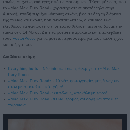
ταινίες, συχνά ωραιότερες από τις «επίσημες». Τώρα, μάλιστα, που
το «Mad Max: Fury Road» χαρακτηρίστηκε ακατάλληλο στην
Αμερική, επειδή περιέχει «έντονες σεκάνς βίας σε όλη τη διάρκεια
της ταινίας και εικόνες που αναστατώνουν», ο καθένας είναι
ελεύθερος να φανταστεί ό,τι υπέροχο θελήσει, μέχρι να δούμε την
ταινία στις 14 Μαΐου. Δείτε τα posters παρακάτω και επισκεφθείτε
τους
PosterPosse
για να μάθετε περισσότερα για τους καλλιτέχνες
και τα έργα τους.
Διαβάστε ακόμη
:
Everything hurts... Νέο international τρέιλερ για το «Mad Max:
Fury Road»
«Mad Max: Fury Road» - 10 νέες φωτογραφίες μας ξεναγούν
στον μεταποκαλυπτικό τρόμο!
«Mad Max: Fury Road»: επιτέλους, αποκάλυψη τώρα!
«Mad Max: Fury Road» trailer: τρόμος και οργή και απόλυτη
παράνοια!