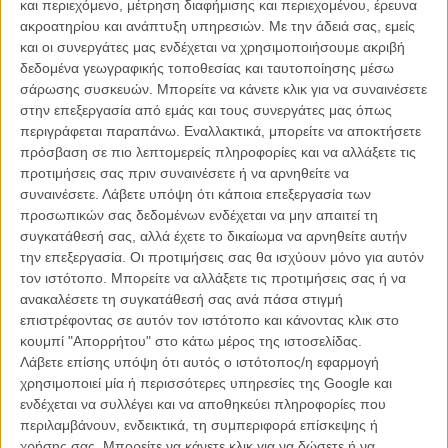
και περιεχόμενο, μέτρηση διαφήμισης και περιεχομένου, έρευνα
πραγματοποίησαν δημόσια πρώτη προβολή (φεστιβάλ, διανομή,
ακροατηρίου και ανάπτυξη υπηρεσιών.
Με την άδειά σας, εμείς
κτλ) από την 1.1.2013 έως και 31.12.2013, ενώ απαραίτητος
και οι συνεργάτες μας ενδέχεται να χρησιμοποιήσουμε ακριβή
κανόνας είναι να έχουν πιστοποιητικό ελληνικότητας από το
δεδομένα γεωγραφικής τοποθεσίας και ταυτοποίησης μέσω
Ελληνικό Κέντρο Κινηματογράφου και να είναι ελληνικής παραγωγής
σάρωσης συσκευών. Μπορείτε να κάνετε κλικ για να συναινέσετε
ή συμπαραγωγής. Να σημειωθεί εδώ πως όσες ταινίες
στην επεξεργασία από εμάς και τους συνεργάτες μας όπως
πραγματοποιήσαν δημόσια πρώτη προβολή μέσα στο 2013, αλλά
περιγράφεται παραπάνω. Εναλλακτικά, μπορείτε να αποκτήσετε
δεν υποβλήθηκαν στα βραβεία της Ακαδημίας, δεν θα έχουν
πρόσβαση σε πιο λεπτομερείς πληροφορίες και να αλλάξετε τις
δικαίωμα να συμμετέχουν σε επόμενη χρονιά.
προτιμήσεις σας πριν συναινέσετε ή να αρνηθείτε να
συναινέσετε.
Λάβετε υπόψη ότι κάποια επεξεργασία των
Οι ενδιαφερόμενοι μπορούν να υποβάλλουν τις ταινίες τους στην
προσωπικών σας δεδομένων ενδέχεται να μην απαιτεί τη
Ελληνική Ακαδημία Κινηματογράφου μέχρι και τις 15 Ιανουαρίου.
συγκατάθεσή σας, αλλά έχετε το δικαίωμα να αρνηθείτε αυτήν
Ολες οι αιτήσεις (για ταινία μεγάλου μήκους μυθοπλασίας, για
την επεξεργασία. Οι προτιμήσεις σας θα ισχύουν μόνο για αυτόν
ντοκιμαντέρ και για ταινία μικρού μήκους), αλλά και ο κανονισμός
τον ιστότοπο. Μπορείτε να αλλάξετε τις προτιμήσεις σας ή να
των βραβείων και τα στοιχεία επικοινωνίας με την Ελληνική
ανακαλέσετε τη συγκατάθεσή σας ανά πάσα στιγμή
Ακαδημία Κινηματογράφου βρίσκονται στην πρώτη σελίδα του
επιστρέφοντας σε αυτόν τον ιστότοπο και κάνοντας κλικ στο
επίσημου site
της Ακαδημίας.
κουμπί "Απορρήτου" στο κάτω μέρος της ιστοσελίδας.
Λάβετε επίσης υπόψη ότι αυτός ο ιστότοπος/η εφαρμογή
Μπαίνοντας στον πέμπτο της χρόνο, η Ελληνική Ακαδημία
χρησιμοποιεί μία ή περισσότερες υπηρεσίες της Google και
Κινηματογράφου, με νέο Πρόεδρο τον παραγωγό Βασίλη Κατσούφη
ενδέχεται να συλλέγει και να αποθηκεύει πληροφορίες που
(διαβάστε εδώ την αποκλειστική του συνέντευξη στο Flix)
, θα
περιλαμβάνουν, ενδεικτικά, τη συμπεριφορά επίσκεψης ή
διοργανώσει, σε συνεργασία με τους παραγωγούς, καμπάνια
χρήσης σας. Μπορείτε να κάνετε κλικ για να δώσετε ή να