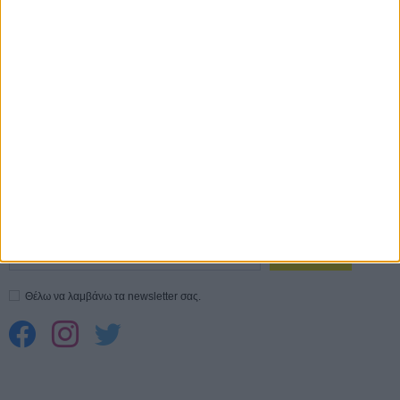
Ο Τζάρεντ Λέτο αρνείται τις καταγγελίες: «Δεν έχω διαπράξει ποτέ
σεξουαλική επίθεση»
30 ΙΟΥΛ
10 καυτές ταινίες (+ 5 δροσερές επανεκδόσεις) για τον Αύγουστο
01
ΑΥΓ
Spider-Man: Καινούργια Μέρα
30 ΜΑΡ
CONNECT
Εγγράψου στο εβδομαδιαίο newsletter μας.
ΕΓΓΡΑΦΗ
Θέλω να λαμβάνω τα newsletter σας.