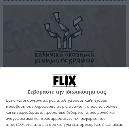
Σεβόμαστε την ιδιωτικότητά σας
Προσθέστε το Flix στις προτιμήσεις σας στο
Εμείς και οι συνεργάτες μας αποθηκεύουμε και/ή έχουμε
Google
πρόσβαση σε πληροφορίες σε μια συσκευή, όπως τα cookies,
και επεξεργαζόμαστε προσωπικά δεδομένα, όπως μοναδικοί
αναγνωριστικοί και προσαρμοσμένες πληροφορίες που
Στα φετινά βραβεία της Ελληνικής Ακαδημίας Κινηματογράφου,
αποστέλλονται από μια συσκευή για εξατομικευμένες διαφημίσεις
έχουν δικαίωμα συμμετοχής όλες οι ελληνικές ταινίες που