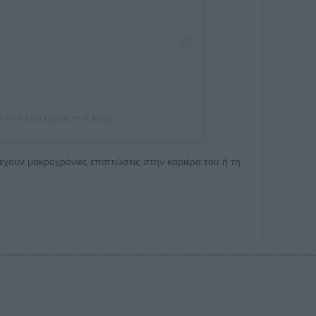
l.mrk.lars (@bill.mrk.lars)
 έχουν μακροχρόνιες επιπτώσεις στην καριέρα του ή τη