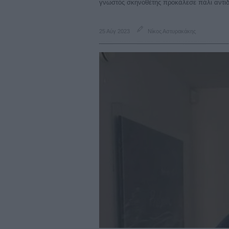
γνωστός σκηνοθέτης προκάλεσε πάλι αντιδ
25 Αύγ 2023
Νίκος Αστυρακάκης