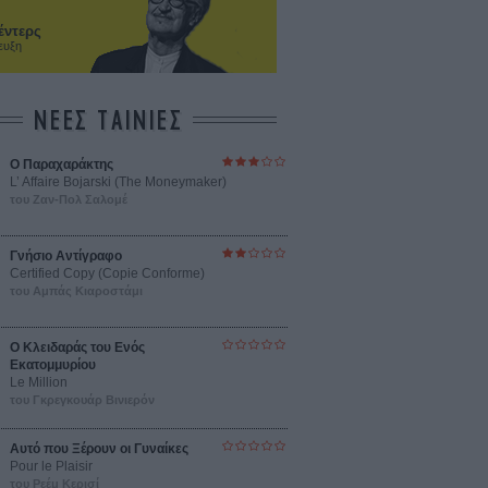
έντερς
ευξη
ΝΕΕΣ ΤΑΙΝΙΕΣ
Ο Παραχαράκτης
L’ Affaire Bojarski (The Moneymaker)
του Ζαν-Πολ Σαλομέ
Γνήσιο Αντίγραφο
Certified Copy (Copie Conforme)
του Αμπάς Κιαροστάμι
Ο Κλειδαράς του Ενός
Εκατομμυρίου
Le Million
του Γκρεγκουάρ Βινιερόν
Αυτό που Ξέρουν οι Γυναίκες
Pour le Plaisir
του Ρεέμ Κερισί