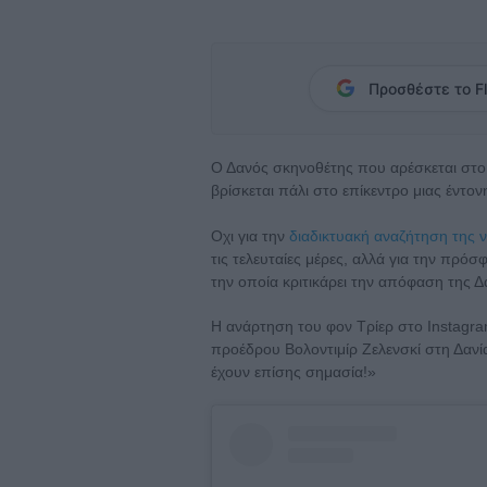
Προσθέστε το Fl
Ο Δανός σκηνοθέτης που αρέσκεται στο ν
βρίσκεται πάλι στο επίκεντρο μιας έντο
Οχι για την
διαδικτυακή αναζήτηση της 
τις τελευταίες μέρες, αλλά για την πρό
την οποία κριτικάρει την απόφαση της Δ
Η ανάρτηση του φον Τρίερ στο Instagr
προέδρου Βολοντιμίρ Ζελενσκί στη Δανία
έχουν επίσης σημασία!»