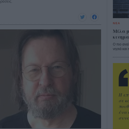
ράσεις.
ΝΕΑ
Μίλα μ
κινημα
Ο πιο ανα
νησιά και 
Η επ
σε κ
πουθ
ένα 
συνα