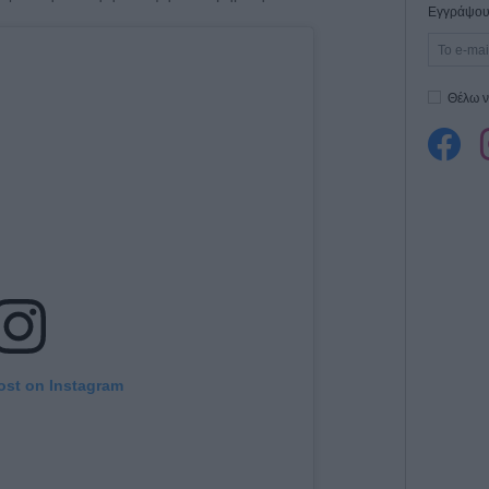
Εγγράψου 
Θέλω ν
ost on Instagram