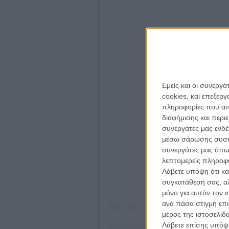
Εμείς και οι συνεργ
cookies, και επεξε
πληροφορίες που απο
διαφήμισης και περι
συνεργάτες μας ενδέ
View this p
μέσω σάρωσης συσκευ
συνεργάτες μας όπω
λεπτομερείς πληροφορ
Λάβετε υπόψη ότι κά
συγκατάθεσή σας, αλ
μόνο για αυτόν τον 
ανά πάσα στιγμή επι
μέρος της ιστοσελίδα
Λάβετε επίσης υπόψη