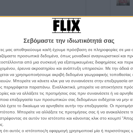
Σεβόμαστε την ιδιωτικότητά σας
άτες μας αποθηκεύουμε και/ή έχουμε πρόσβαση σε πληροφορίες σε μια
Οι Αρμονί
ργαζόμαστε προσωπικά δεδομένα, όπως μοναδικοί αναγνωριστικοί και 
Werckmei
Μπέλα Τα
στέλλονται από μια συσκευή για εξατομικευμένες διαφημίσεις και περ
εχομένου, έρευνα ακροατηρίου και ανάπτυξη υπηρεσιών.
Με την άδειά σα
Μια Θέση 
χεται να χρησιμοποιήσουμε ακριβή δεδομένα γεωγραφικής τοποθεσίας 
ost on Instagram
A Place in
Τζορτζ Στί
ών. Μπορείτε να κάνετε κλικ για να συναινέσετε στην επεξεργασία απ
ς περιγράφεται παραπάνω. Εναλλακτικά, μπορείτε να αποκτήσετε πρό
Οδύσσεια
ίες και να αλλάξετε τις προτιμήσεις σας πριν συναινέσετε ή να αρνηθεί
The Odys
ποια επεξεργασία των προσωπικών σας δεδομένων ενδέχεται να μην απ
Κρίστοφε
λά έχετε το δικαίωμα να αρνηθείτε αυτήν την επεξεργασία. Οι προτιμήσ
Ψηλά Τακ
ιστότοπο. Μπορείτε να αλλάξετε τις προτιμήσεις σας ή να ανακαλέσετε
Tacones l
στρέφοντας σε αυτόν τον ιστότοπο και κάνοντας κλικ στο κουμπί "Απ
Πέδρο Αλ
ς.
Ο Παραχα
 ότι αυτός ο ιστότοπος/η εφαρμογή χρησιμοποιεί μία ή περισσότερες 