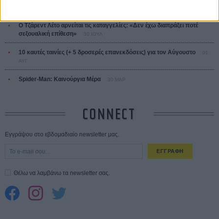
ΑΥΓ
Ο Τζάρεντ Λέτο αρνείται τις καταγγελίες: «Δεν έχω διαπράξει ποτέ
σεξουαλική επίθεση»
30 ΙΟΥΛ
10 καυτές ταινίες (+ 5 δροσερές επανεκδόσεις) για τον Αύγουστο
01
ΑΥΓ
Spider-Man: Καινούργια Μέρα
30 ΜΑΡ
CONNECT
Εγγράψου στο εβδομαδιαίο newsletter μας.
ΕΓΓΡΑΦΗ
Θέλω να λαμβάνω τα newsletter σας.