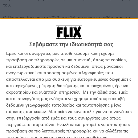
του.
Ο Πάρσονς ξεκίνησε το 2022, στα 16 του χρόνια, ανεβάζοντας στο
κανάλι του Kane Pixels μια σειρά found-footage βίντεο βασισμένα
στο διαδικτυακό urban legend των Backrooms, έναν λαβυρινθώδη,
άπειρο χώρο με φθορίζοντα, σχεδόν αποστειρωμένα δωμάτια που
θυμίζουν κάτι οικείο αλλά βαθιά ανησυχητικό.
Σεβόμαστε την ιδιωτικότητά σας
Εμείς και οι συνεργάτες μας αποθηκεύουμε και/ή έχουμε
Τα βίντεο έγιναν γρήγορα viral και οδήγησαν την A24 στο να του
πρόσβαση σε πληροφορίες σε μια συσκευή, όπως τα cookies,
αναθέσει την πρώτη του ταινία μεγάλου μήκους. Το «Backrooms»
και επεξεργαζόμαστε προσωπικά δεδομένα, όπως μοναδικοί
αποτελεί ακόμη ένα χαρακτηριστικό παράδειγμα της ολοένα και
αναγνωριστικοί και προσαρμοσμένες πληροφορίες που
συχνότερης μετάβασης δημιουργών του YouTube στη μεγάλη
αποστέλλονται από μια συσκευή για εξατομικευμένες διαφημίσεις
οθόνη.
και περιεχόμενο, μέτρηση διαφήμισης και περιεχομένου, έρευνα
ακροατηρίου και ανάπτυξη υπηρεσιών.
Με την άδειά σας, εμείς
Νωρίτερα μέσα στη χρονιά, ο διαδικτυακός δημιουργός Markiplier
και οι συνεργάτες μας ενδέχεται να χρησιμοποιήσουμε ακριβή
σημείωσε σημαντική επιτυχία με την ανεξάρτητη κινηματογραφική
δεδομένα γεωγραφικής τοποθεσίας και ταυτοποίησης μέσω
κυκλοφορία του «Iron Lung».
σάρωσης συσκευών. Μπορείτε να κάνετε κλικ για να συναινέσετε
στην επεξεργασία από εμάς και τους συνεργάτες μας όπως
Διαβάστε ακόμα:
Ο Μάρκ Ντούπλας διαλύει τις φήμες: «Ο Κέιν
περιγράφεται παραπάνω. Εναλλακτικά, μπορείτε να αποκτήσετε
Πάρσονς είναι ο σκηνοθέτης του "Backrooms"»
πρόσβαση σε πιο λεπτομερείς πληροφορίες και να αλλάξετε τις
προτιμήσεις σας πριν συναινέσετε ή να αρνηθείτε να