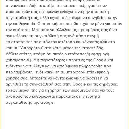
συναινέσετε.
Λάβετε υπόψη ότι κάποια επεξεργασία των
προσωπικών σας δεδομένων ενδέχεται να μην απαιτεί τη
συγκατάθεσή σας, αλλά έχετε το δικαίωμα να αρνηθείτε αυτήν
την επεξεργασία. Οι προτιμήσεις σας θα ισχύουν μόνο για αυτόν
τον ιστότοπο. Μπορείτε να αλλάξετε τις προτιμήσεις σας ή να
ανακαλέσετε τη συγκατάθεσή σας ανά πάσα στιγμή
επιστρέφοντας σε αυτόν τον ιστότοπο και κάνοντας κλικ στο
κουμπί "Απορρήτου" στο κάτω μέρος της ιστοσελίδας.
Λάβετε επίσης υπόψη ότι αυτός ο ιστότοπος/η εφαρμογή
χρησιμοποιεί μία ή περισσότερες υπηρεσίες της Google και
ενδέχεται να συλλέγει και να αποθηκεύει πληροφορίες που
περιλαμβάνουν, ενδεικτικά, τη συμπεριφορά επίσκεψης ή
χρήσης σας. Μπορείτε να κάνετε κλικ για να δώσετε ή να
αρνηθείτε τη συγκατάθεσή σας στην Google και τις σημάνσεις
Σε συνέντευξή του στο Letterboxd, ο νεαρός δημιουργός ανέλυσε
τρίτων μερών της για τη χρήση των δεδομένων σας για τους
τα έργα που τον επηρέασαν περισσότερο, αποκαλύπτοντας ότι το
σκοπούς που καθορίζονται παρακάτω στην ενότητα
Backrooms δεν γεννήθηκε από μία μόνο ιδέα, αλλά από ένα μίγμα
συγκατάθεσης της Google.
διαφορετικών καλλιτεχνικών γλωσσών.