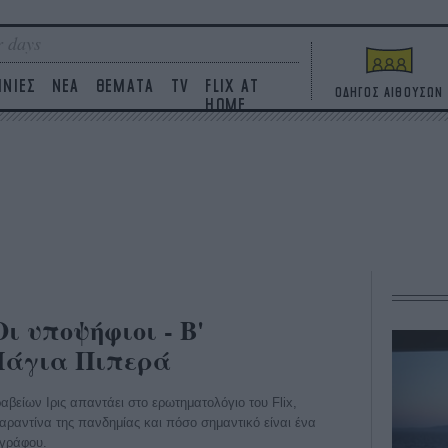
 days
ΙΝΙΕΣ
ΝΕΑ
ΘΕΜΑΤΑ
TV
FLIX AT
ΟΔΗΓΟΣ ΑΙΘΟΥΣΩΝ
HOME
Οι υποψήφιοι - Β'
 Μάγια Πιπερά
βείων Ιρις απαντάει στο ερωτηματολόγιο του Flix,
καραντίνα της πανδημίας και πόσο σημαντικό είναι ένα
ογράφου.