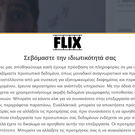
L’ Affaire
Ζαν-Πολ 
Οδύσ
Save
Σεβόμαστε την ιδιωτικότητά σας
Καμπ
άτες μας αποθηκεύουμε και/ή έχουμε πρόσβαση σε πληροφορίες σε μια
Ο Τζ
ργαζόμαστε προσωπικά δεδομένα, όπως μοναδικοί αναγνωριστικοί και 
διαπ
στέλλονται από μια συσκευή για εξατομικευμένες διαφημίσεις και περ
εχομένου, έρευνα ακροατηρίου και ανάπτυξη υπηρεσιών.
Με την άδειά σα
10 κ
χεται να χρησιμοποιήσουμε ακριβή δεδομένα γεωγραφικής τοποθεσίας 
τον 
ών. Μπορείτε να κάνετε κλικ για να συναινέσετε στην επεξεργασία απ
Spid
ς περιγράφεται παραπάνω. Εναλλακτικά, μπορείτε να αποκτήσετε πρό
ίες και να αλλάξετε τις προτιμήσεις σας πριν συναινέσετε ή να αρνηθεί
ποια επεξεργασία των προσωπικών σας δεδομένων ενδέχεται να μην απ
λά έχετε το δικαίωμα να αρνηθείτε αυτήν την επεξεργασία. Οι προτιμήσ
ιστότοπο. Μπορείτε να αλλάξετε τις προτιμήσεις σας ή να ανακαλέσετε