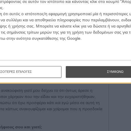
στρέφοντας σε αυτόν τον ιστότοπο και κάνοντας κλικ στο κουμπί "Απ
Εγγράψου 
ς.
 ότι αυτός ο ιστότοπος/η εφαρμογή χρησιμοποιεί μία ή περισσότερες 
ι να συλλέγει και να αποθηκεύει πληροφορίες που περιλαμβάνουν, ενδεικ
ης ή χρήσης σας. Μπορείτε να κάνετε κλικ για να δώσετε ή να αρνηθε
Θέλω ν
 τις σημάνσεις τρίτων μερών της για τη χρήση των δεδομένων σας για
άτω στην ενότητα συγκατάθεσης της Google.
ΣΣΟΤΕΡΕΣ ΕΠΙΛΟΓΕΣ
ΣΥΜΦΩΝΩ
ότητά σου;
 ανακούφιση γιατί μου δείχνει το ότι όντως άρεσε η
ρωποι χάρηκαν που την είδαν και την ευχαριστήθηκαν,
νιώσω ότι έχω προσφέρει κάτι και εγώ μέσα σε αυτή τη
τητα κάπως ανακουφίζομαι και χαίρομαι που η προσδοκία
φιους σου και γιατί;