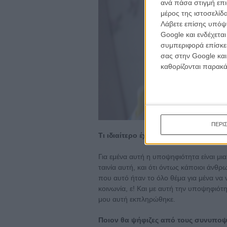
ανά πάσα στιγμή επι
μέρος της ιστοσελίδα
Λάβετε επίσης υπόψη
Google και ενδέχετα
συμπεριφορά επίσκεψ
σας στην Google και
καθορίζονται παρακ
ΠΕΡΙ
Τι ιδιαίτερο έχει για σένα η υποψηφι
Για εμένα αυτή η υποψηφιότητα είναι μια
ταινία αυτή, και ότι όντως κάποιοι άνθ
που αυτό ήταν το όλο θέμα για μένα να 
κοινωνία, ε! Και με αυτή την υποψηφιό
μου αυτή εκπληρώθηκε.
Ποιον θα ψήφιζες από τους συνυποψή