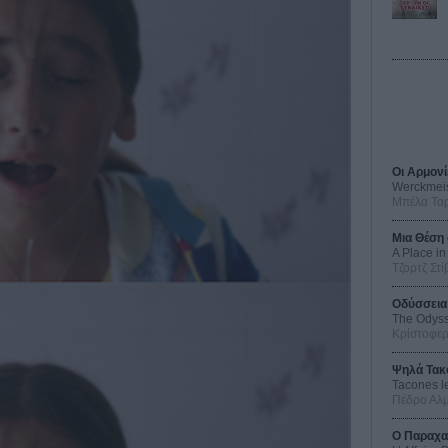
Οι Αρμονί
Werckmei
Μπέλα Τα
Μια Θέση 
A Place in
Τζορτζ Στί
Οδύσσεια
The Odys
Κρίστοφε
Ψηλά Τακ
Tacones l
Πέδρο Αλ
Ο Παραχα