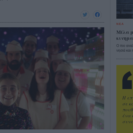
ΝΕΑ
Μίλα μ
κινημα
Ο πιο ανα
νησιά και 
Η επ
σε κ
πουθ
ένα 
συνα