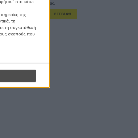
ορρήτου" στο κάτω
στο εβδομαδιαίο newsletter μας.
υπηρεσίες της
ΕΓΓΡΑΦΗ
τικά, τη
ίτε τη συγκατάθεσή
α λαμβάνω τα newsletter σας.
 τους σκοπούς που