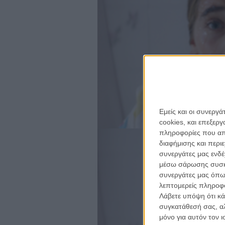
Εμείς και οι συνεργ
cookies, και επεξε
πληροφορίες που απο
διαφήμισης και περι
συνεργάτες μας ενδέ
μέσω σάρωσης συσκευ
συνεργάτες μας όπω
λεπτομερείς πληροφορ
Λάβετε υπόψη ότι κά
συγκατάθεσή σας, αλ
μόνο για αυτόν τον 