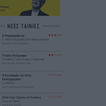
έντερς
ευξη
ΝΕΕΣ ΤΑΙΝΙΕΣ
Ο Παραχαράκτης
L’ Affaire Bojarski (The Moneymaker)
του Ζαν-Πολ Σαλομέ
Γνήσιο Αντίγραφο
Certified Copy (Copie Conforme)
του Αμπάς Κιαροστάμι
Ο Κλειδαράς του Ενός
Εκατομμυρίου
Le Million
του Γκρεγκουάρ Βινιερόν
Αυτό που Ξέρουν οι Γυναίκες
Pour le Plaisir
του Ρεέμ Κερισί