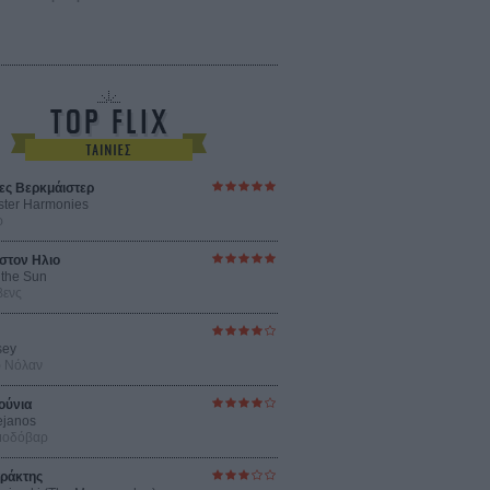
ες Βερκμάιστερ
ster Harmonies
ρ
στον Ηλιο
 the Sun
βενς
sey
ρ Νόλαν
ούνια
ejanos
μοδόβαρ
ράκτης