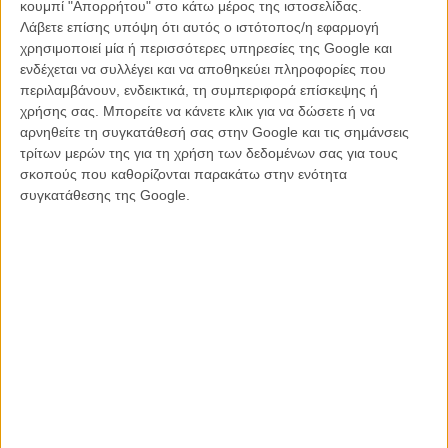
κουμπί "Απορρήτου" στο κάτω μέρος της ιστοσελίδας.
πρώτη θέση που κρατούσε, στην τρίτη, με το ποσό των 24 εκ.
Λάβετε επίσης υπόψη ότι αυτός ο ιστότοπος/η εφαρμογή
δολαρίων που κανέναν δεν θ' άφηνε στενοχωρημένο! Η Τζένιφερ
χρησιμοποιεί μία ή περισσότερες υπηρεσίες της Google και
Λόρενς ήταν πρώτη στη λίστα τα προηγούμενα δυο χρόνια, με
ενδέχεται να συλλέγει και να αποθηκεύει πληροφορίες που
περσινά έσοδα ύψους 46 εκ. δολ. Από τη μια πλευρά, η Τζένιφερ
περιλαμβάνουν, ενδεικτικά, τη συμπεριφορά επίσκεψης ή
Ανιστον αξιοποιεί όχι μόνο τις ταινίες της (σαν το επερχόμενο «The
χρήσης σας. Μπορείτε να κάνετε κλικ για να δώσετε ή να
Yellow Birds»), αλλά και συμφωνίες με εταιρίες σαν την Emirates
αρνηθείτε τη συγκατάθεσή σας στην Google και τις σημάνσεις
Airlines, τη Smartwater και την Aveeno. Αντίστοιχα, η Τζένιφερ
τρίτων μερών της για τη χρήση των δεδομένων σας για τους
Λόρενς, που φέτος δεν είχε κάποια ταινία με τεράστιο budget, παρά
σκοπούς που καθορίζονται παρακάτω στην ενότητα
το καλλιτεχνικών προσδοκιών
«Mother!»
του Ντάρεν Αρονόφσκι,
συγκατάθεσης της Google.
επωφελείται από την εμπορική συμφωνία της με τον οίκο Dior.
Διαβάστε ακόμη
:
Τζένιφερ Λόρενς - «Ο Ντάρεν Αρονόφσκι
είναι ιδιοφυΐα»