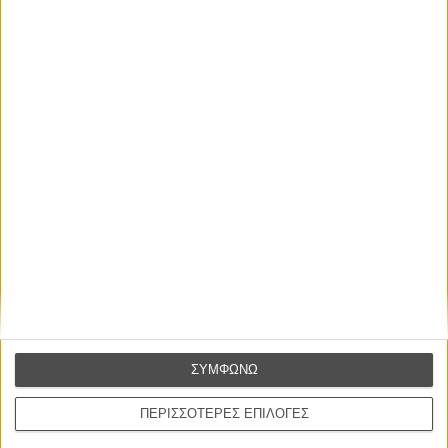
ΝΕΑ
Μίλα μου για καλοκαιρινά φεστιβάλ κινηματογράφου
στην Ελλάδα
Ο πιο αναλυτικός οδηγός των καλοκαιρινών φεστιβάλ σε νησιά και ηπειρωτική
Ελλάδα είναι εδώ
ΣΥΜΦΩΝΩ
ΠΕΡΙΣΣΟΤΕΡΕΣ ΕΠΙΛΟΓΕΣ
Η επιτυχία είναι υπερτιμημένη. Δεν σε κάνει
καλύτερο, δεν σε πάει πουθενά η επιτυχία. Είναι