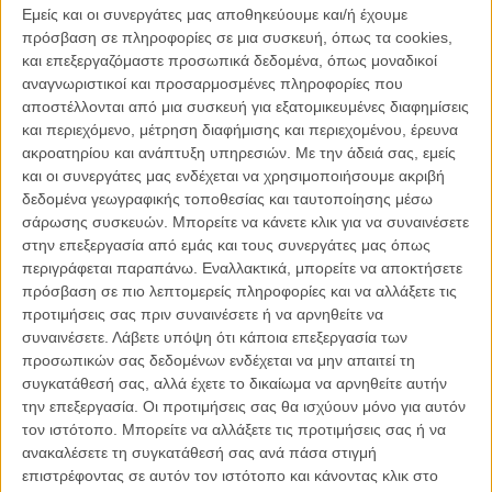
έσοδα (προ φόρων) 26 εκατομμύρια δολάρια.
Εμείς και οι συνεργάτες μας αποθηκεύουμε και/ή έχουμε
πρόσβαση σε πληροφορίες σε μια συσκευή, όπως τα cookies,
Διαβάστε ακόμη
:
Εμα Στόουν - «Οι άντρες συμπρωταγωνιστές
και επεξεργαζόμαστε προσωπικά δεδομένα, όπως μοναδικοί
μου με στηρίζουν»
αναγνωριστικοί και προσαρμοσμένες πληροφορίες που
αποστέλλονται από μια συσκευή για εξατομικευμένες διαφημίσεις
και περιεχόμενο, μέτρηση διαφήμισης και περιεχομένου, έρευνα
ακροατηρίου και ανάπτυξη υπηρεσιών.
Με την άδειά σας, εμείς
και οι συνεργάτες μας ενδέχεται να χρησιμοποιήσουμε ακριβή
δεδομένα γεωγραφικής τοποθεσίας και ταυτοποίησης μέσω
σάρωσης συσκευών. Μπορείτε να κάνετε κλικ για να συναινέσετε
στην επεξεργασία από εμάς και τους συνεργάτες μας όπως
περιγράφεται παραπάνω. Εναλλακτικά, μπορείτε να αποκτήσετε
πρόσβαση σε πιο λεπτομερείς πληροφορίες και να αλλάξετε τις
προτιμήσεις σας πριν συναινέσετε ή να αρνηθείτε να
συναινέσετε.
Λάβετε υπόψη ότι κάποια επεξεργασία των
προσωπικών σας δεδομένων ενδέχεται να μην απαιτεί τη
συγκατάθεσή σας, αλλά έχετε το δικαίωμα να αρνηθείτε αυτήν
την επεξεργασία. Οι προτιμήσεις σας θα ισχύουν μόνο για αυτόν
τον ιστότοπο. Μπορείτε να αλλάξετε τις προτιμήσεις σας ή να
ανακαλέσετε τη συγκατάθεσή σας ανά πάσα στιγμή
Στη δεύτερη θέση της λίστας βρίσκεται η Τζένιφερ Ανιστον, με 25,5
επιστρέφοντας σε αυτόν τον ιστότοπο και κάνοντας κλικ στο
εκ. δολ., ενώ η Τζένιφερ Λόρενς εκτοπίζεται για φέτος από την