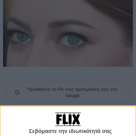
Προσθέστε το Flix στις προτιμήσεις σας στο
Google
Σύμφωνα με την πάντα ενδιαφέρουσα κατάταξη του περιοδικού
Forbes
, η πιο ακριβοπληρωμένη ηθοποιός για το τελευταίο 12μηνο
(το Forbes υπολογίζει την αμερικανική κινηματογραφική σεζόν που
Σεβόμαστε την ιδιωτικότητά σας
λήγει μετά τα καλοκαιρινά blockbusters), είναι η Εμα Στόουν, με