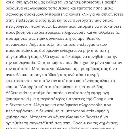
και οι συνεργάτες μας ενδέχεται να χρησιμοποιήσουμε ακριβή
Media, αποτελεί μεταφορά του ομότιτλου young adult
δεδομένα γεωγραφικής τοποθεσίας και ταυτοποίησης μέσω
μυθιστορήματος της Λόις Λόουρι που κυκλοφόρησε το 1993 κι
σάρωσης συσκευών. Μπορείτε να κάνετε κλικ για να συναινέσετε
εκτυλίσσεται σ’ ένα μελλοντικό σύμπαν, όπου ο πόνος, οι ασθένειες
στην επεξεργασία από εμάς και τους συνεργάτες μας όπως
και η θλίψη έχουν εξαφανιστεί κι όπου κυριαρχεί η «Ομοιότητα»,
περιγράφεται παραπάνω. Εναλλακτικά, μπορείτε να αποκτήσετε
αντικαθιστώντας την ελεύθερη βούληση με μια ασφαλή, όσο και
πρόσβαση σε πιο λεπτομερείς πληροφορίες και να αλλάξετε τις
ρηχή διαβίωση.
προτιμήσεις σας πριν συναινέσετε ή να αρνηθείτε να
συναινέσετε.
Λάβετε υπόψη ότι κάποια επεξεργασία των
Εκεί, ο 12χρονος Τζόνας που θα υποδυθεί ο
Μπρέντον Θουέιτς
προσωπικών σας δεδομένων ενδέχεται να μην απαιτεί τη
(που γρηγορότερα θα δούμε στο «Maleficent»)
, είναι ο επίλεκτος
συγκατάθεσή σας, αλλά έχετε το δικαίωμα να αρνηθείτε αυτήν
«Παραλήπτης Μνήμης», στον οποίο ο Δότης (τον Giver του τίτλου
την επεξεργασία. Οι προτιμήσεις σας θα ισχύουν μόνο για αυτόν
υποδύεται ο Τζεφ Μπρίτζες) μεταβιβάζει τη γνώση του
τον ιστότοπο. Μπορείτε να αλλάξετε τις προτιμήσεις σας ή να
προβληματικού αλλά ελεύθερου παρελθόντος της ανθρωπότητας.
ανακαλέσετε τη συγκατάθεσή σας ανά πάσα στιγμή
επιστρέφοντας σε αυτόν τον ιστότοπο και κάνοντας κλικ στο
Τη μητέρα του Τζόνας θα ενσαρκώσει η Κέιτι Χολμς, ενώ η Μέριλ
κουμπί "Απορρήτου" στο κάτω μέρος της ιστοσελίδας.
Στριπ προβλέπεται απολαυστική στο ρόλο της σαρδόνιας κι
Λάβετε επίσης υπόψη ότι αυτός ο ιστότοπος/η εφαρμογή
εκδικητικής Γηραιάς Αρχηγού. Η Τέιλορ Σουιφτ θα υποδυθεί τη
χρησιμοποιεί μία ή περισσότερες υπηρεσίες της Google και
Ρόζμαρι, μια από τις παλαιότερες μαθητευόμενες του Τζεφ
ενδέχεται να συλλέγει και να αποθηκεύει πληροφορίες που
Μπρίτζες. Το «The Giver» θα σκηνοθετήσει ο Φίλιπ Νόις, θέλοντας
περιλαμβάνουν, ενδεικτικά, τη συμπεριφορά επίσκεψης ή
ίσως να αντιπαρέλθει την αποτυχία του «Salt» με την Αντζελίνα
χρήσης σας. Μπορείτε να κάνετε κλικ για να δώσετε ή να
Τζολί. Το καστ συμπληρώνουν ο Αλεξάντερ Σκάρσγκαρντ, η
Οντίγια
αρνηθείτε τη συγκατάθεσή σας στην Google και τις σημάνσεις
Ρας του «Η Παράξενη Ζωή του Τίμοθι Γκριν»
και ο Κάμερον