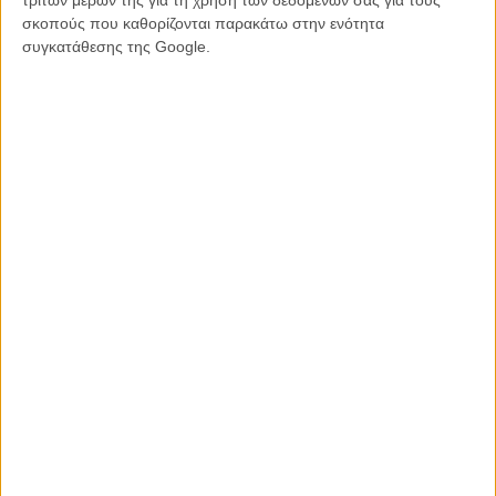
τρίτων μερών της για τη χρήση των δεδομένων σας για τους
Μόναχαν του τηλεοπτικού «Shameless». Η ταινία θα γυριστεί αυτό
σκοπούς που καθορίζονται παρακάτω στην ενότητα
το φθινόπωρο στην Κέιπ Τάουν, με σκοπό να είναι έτοιμη για τις
συγκατάθεσης της Google.
αίθουσες τον Δεκαπενταύγουστο του 2014.
Tags:
giver,
the giver,
μέριλ στριπ,
Τέιλορ Σουίφτ,
τζεφ μπρίτζες,
φίλιπ νόις
ΜΗ ΧΑΣΕΤΕ