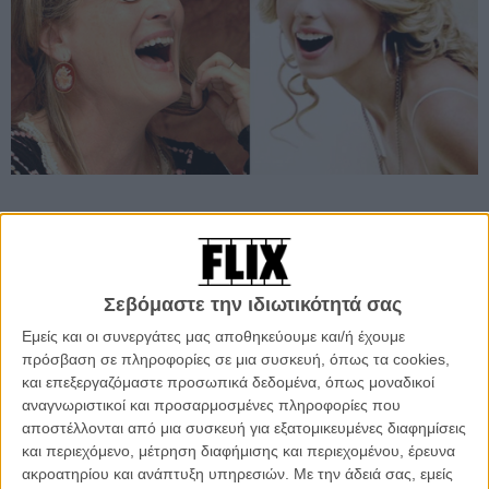
Προσθέστε το Flix στις προτιμήσεις σας στο
Google
Σεβόμαστε την ιδιωτικότητά σας
Εμείς και οι συνεργάτες μας αποθηκεύουμε και/ή έχουμε
Εκτός από ένα πέρασμα στο «Valentine’s Day», η Τέιλορ Σουιφτ
πρόσβαση σε πληροφορίες σε μια συσκευή, όπως τα cookies,
αντιμετωπίζει το σινεμά ως… παρθένο έδαφος. Και για να είναι η
και επεξεργαζόμαστε προσωπικά δεδομένα, όπως μοναδικοί
εμπειρία του πρώτου της κινηματογραφικού ρόλου όσο γίνεται πιο
αναγνωριστικοί και προσαρμοσμένες πληροφορίες που
ανώδυνη, επιλέγει το «The Giver», όπου τουλάχιστον η
αποστέλλονται από μια συσκευή για εξατομικευμένες διαφημίσεις
πρωταγωνιστική της παρέα θα τη βάλει στο σωστό κλίμα.
και περιεχόμενο, μέτρηση διαφήμισης και περιεχομένου, έρευνα
ακροατηρίου και ανάπτυξη υπηρεσιών.
Με την άδειά σας, εμείς
Το «The Giver», παραγωγή της Weinstein Company και της Walden