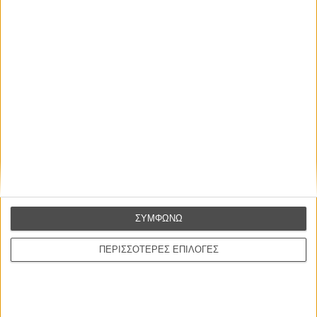
ΝΕΕΣ ΤΑΙΝΙΕΣ
Ο Παραχαράκτης
L’ Affaire Bojarski (The Moneymaker)
του Ζαν-Πολ Σαλομέ
Γνήσιο Αντίγραφο
Certified Copy (Copie Conforme)
του Αμπάς Κιαροστάμι
Ο Κλειδαράς του Ενός Εκατομμυρίου
Le Million
ΣΥΜΦΩΝΩ
του Γκρεγκουάρ Βινιερόν
ΠΕΡΙΣΣΟΤΕΡΕΣ ΕΠΙΛΟΓΕΣ
Αυτό που Ξέρουν οι Γυναίκες
Pour le Plaisir
του Ρεέμ Κερισί