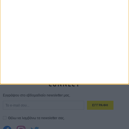
Οδύσσεια
01 ΙΟΥΛ
Save the Date! Δείτε πρώτοι το «Σεξ και Αίμα στο Καμπ Μίασμα»!
05
ΑΥΓ
Ο Τζάρεντ Λέτο αρνείται τις καταγγελίες: «Δεν έχω διαπράξει ποτέ
σεξουαλική επίθεση»
30 ΙΟΥΛ
10 καυτές ταινίες (+ 5 δροσερές επανεκδόσεις) για τον Αύγουστο
01
ΑΥΓ
Spider-Man: Καινούργια Μέρα
30 ΜΑΡ
CONNECT
Εγγράψου στο εβδομαδιαίο newsletter μας.
ΕΓΓΡΑΦΗ
Θέλω να λαμβάνω τα newsletter σας.