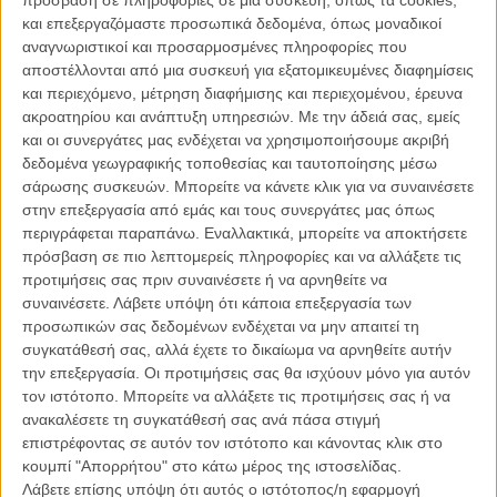
πρόσβαση σε πληροφορίες σε μια συσκευή, όπως τα cookies,
τελευταίων 6 δεκαετιών, θα παραλάβει το Τιμητικό Βραβείο της
και επεξεργαζόμαστε προσωπικά δεδομένα, όπως μοναδικοί
Ακαδημίας για τη συνολική του προσφορά στο σινεμά. Και μάλιστα
αναγνωριστικοί και προσαρμοσμένες πληροφορίες που
θα το παραλάβει ο ίδιος, μια κι έχει ήδη επιβεβαιώσει την παρουσία
αποστέλλονται από μια συσκευή για εξατομικευμένες διαφημίσεις
του στη Μάλτα!
και περιεχόμενο, μέτρηση διαφήμισης και περιεχομένου, έρευνα
ακροατηρίου και ανάπτυξη υπηρεσιών.
Με την άδειά σας, εμείς
Ο Μπερνάρντο Μπερτολούτσι ξεκίνησε τη δουλειά του στον
και οι συνεργάτες μας ενδέχεται να χρησιμοποιήσουμε ακριβή
κινηματογράφο ως βοηθός του Πιερ Πάολο Παζολίνι κι έκανε την
δεδομένα γεωγραφικής τοποθεσίας και ταυτοποίησης μέσω
πρώτη μεγάλου μήκους ταινία του όταν ήταν 21. Τράβηξε πάνω του
σάρωσης συσκευών. Μπορείτε να κάνετε κλικ για να συναινέσετε
το ενδιαφέρον της παγκόσμιας κινηματογραφικής κοινότητας με το
στην επεξεργασία από εμάς και τους συνεργάτες μας όπως
«Πριν την Επανάσταση» το 1964 κι από τότε παρέμεινε ένας από
περιγράφεται παραπάνω. Εναλλακτικά, μπορείτε να αποκτήσετε
τους πιο ενεργητικούς, ενδιαφέροντας, βραβευμένους, εμπορικούς
πρόσβαση σε πιο λεπτομερείς πληροφορίες και να αλλάξετε τις
και κριτικά αναγνωρισμένους σκηνοθέτες στην ιστορία του σινεμά.
προτιμήσεις σας πριν συναινέσετε ή να αρνηθείτε να
συναινέσετε.
Λάβετε υπόψη ότι κάποια επεξεργασία των
Το 1970, με τον «Κομφορμίστα», συμμετείχε στο Φεστιβάλ
προσωπικών σας δεδομένων ενδέχεται να μην απαιτεί τη
Βερολίνου, κέρδισε το David de Donatello Καλύτερης Ταινίας κι μαζί
συγκατάθεσή σας, αλλά έχετε το δικαίωμα να αρνηθείτε αυτήν
την πρώτη του υποψηφιότητα για Οσκαρ. Δυο χρόνια αργότερα
την επεξεργασία. Οι προτιμήσεις σας θα ισχύουν μόνο για αυτόν
σημάδεψε για πάντα την ιστορία του σινεμά με το «Τελευταίο Τανγκό
τον ιστότοπο. Μπορείτε να αλλάξετε τις προτιμήσεις σας ή να
στο Παρίσι» που του έφερε δυο ακόμα οσκαρικές υποψηφιότητες.
ανακαλέσετε τη συγκατάθεσή σας ανά πάσα στιγμή
Το 1976 γέμισε την οθόνη με τη δύναμη του Ρόμπερτ ντε Νίρο, του
επιστρέφοντας σε αυτόν τον ιστότοπο και κάνοντας κλικ στο
Ζεράρ Ντεπαρντιέ και του Μπαρτ Λάνκαστερ στο «1900». Το 1987,
κουμπί "Απορρήτου" στο κάτω μέρος της ιστοσελίδας.
με τον «Τελευταίο Αυτοκράτορα», κέρδισε 9 Βραβεία Οσκαρ, 3
Λάβετε επίσης υπόψη ότι αυτός ο ιστότοπος/η εφαρμογή