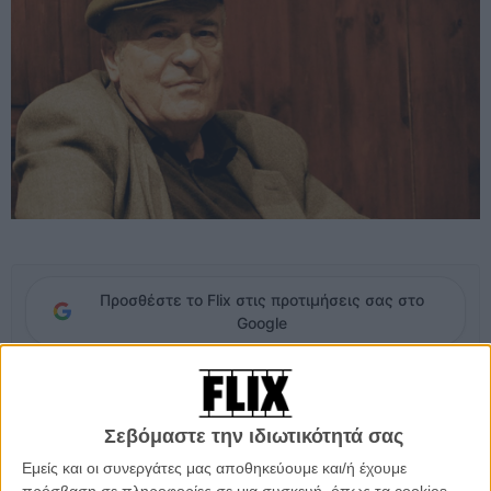
Προσθέστε το Flix στις προτιμήσεις σας στο
Google
Την 1η Δεκεμβρίου, στη Μάλτα, η 25η Απονομή των Βραβείων της
Ευρωπαϊκής Ακαδημίας Κινηματογράφου θα έχει έναν παραπάνω
Σεβόμαστε την ιδιωτικότητά σας
λόγο να γιορτάζει! Ο Μπερνάρντο Μπερτολούτσι, ο σκηνοθέτης
που, χωρίς αμφιβολία, κρατά στην υπογραφή του ένα μεγάλο
Εμείς και οι συνεργάτες μας αποθηκεύουμε και/ή έχουμε
μερίδιο της εξέλιξης του ευρωπαϊκού κινηματογράφου των