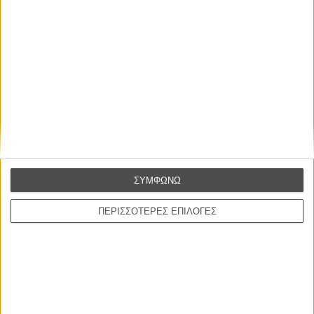
στην Ελλάδα
Ο πιο αναλυτικός οδηγός των καλοκαιρινών φεστιβάλ σε νησιά και ηπειρωτική
Ελλάδα είναι εδώ
Η επιτυχία είναι υπερτιμημένη. Δεν σε κάνει
καλύτερο, δεν σε πάει πουθενά η επιτυχία. Είναι
απλώς ένα ωραίο, ανεβαστικό, επιφανειακό
ΣΥΜΦΩΝΩ
συναίσθημα.»
ΠΕΡΙΣΣΟΤΕΡΕΣ ΕΠΙΛΟΓΕΣ
Βιμ Βέντερς
Συνέντευξη
ΝΕΕΣ ΤΑΙΝΙΕΣ