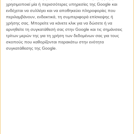
BAFTA, το Cesar Καλύτερης Ταινίας, 9 David de Donatello και το
χρησιμοποιεί μία ή περισσότερες υπηρεσίες της Google και
Ειδικό Βραβείο της Επιτροπής στην πρώτη, τότε, Απονομή
ενδέχεται να συλλέγει και να αποθηκεύει πληροφορίες που
Βραβείων της Ευρωπαϊκής Ακαδημίας Κινηματογράφου!
περιλαμβάνουν, ενδεικτικά, τη συμπεριφορά επίσκεψης ή
Ακολούθησαν επιτυχίες σαν το «Sheltering Sky» του 1990, ή το
χρήσης σας. Μπορείτε να κάνετε κλικ για να δώσετε ή να
«Dreamers» του 2003.
αρνηθείτε τη συγκατάθεσή σας στην Google και τις σημάνσεις
τρίτων μερών της για τη χρήση των δεδομένων σας για τους
Το 2011 ο Μπερνάρντο Μπερτολούτσι ήταν ο πρώτος παραλήπτης
σκοπούς που καθορίζονται παρακάτω στην ενότητα
του Τιμητικού Χρυσού Φοίνικα του Φεστιβάλ Καννών. Φέτος, χωρίς
συγκατάθεσης της Google.
καν ένα διάλειμμα για ανάσα, συμμετείχε στο πρόγραμμα
«Εβδομάδα Κριτικής» του Φεστιβάλ Καννών, με το «Io e Te»,
αποδεικνύοντας ότι με περίπου 20 ταινίες στο ενεργητικό του, έχει
ακόμα πολλά νέα και ενδιαφέροντα να πει!
Παράλληλα με την αναγγελία της EFA ότι ο Μπερτολούτσι θα τιμηθεί
με το ειδικό αυτό βραβείο, το AFI, το Αμερικανικό Ινστιτούτο
Κινηματογράφου, ανακοίνωσε επίσης ότι ο Ιταλός σκηνοθέτης θα
είναι ο guest Καλλιτεχνικός Διευθυντής στο Φεστιβάλ του AFI για το
2012, θέση που τα προηγούμενα δυο χρόνια κατείχαν ο Ντέιβιντ
Λιντς και ο Πέδρο Αλμοδόβαρ.
Στο πλαίσιο του Φεστιβάλ του AFI, ο Μπερτολούτσι επέλεξε να
προβληθούν για το κοινό οι τέσσερις αγαπημένες του ταινίες, το