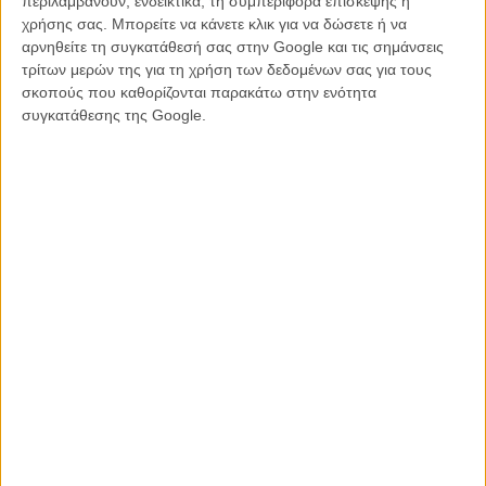
περιλαμβάνουν, ενδεικτικά, τη συμπεριφορά επίσκεψης ή
Στοιχεία για την πλοκή του «Regression» δεν είναι ακόμα γνωστά,
χρήσης σας. Μπορείτε να κάνετε κλικ για να δώσετε ή να
πέρα απ' το ότι ο Ιθαν Χοκ υποδύεται έναν ιδιωτικό ντετέκτιβ που
αρνηθείτε τη συγκατάθεσή σας στην Google και τις σημάνσεις
διερευνά την κατηγορία της Εμα Γουότσον εναντίον του πατέρα της,
τρίτων μερών της για τη χρήση των δεδομένων σας για τους
για ένα ειδεχθές έγκλημα, αλλά σκηνοθέτης και πρωταγωνίστρια
σκοπούς που καθορίζονται παρακάτω στην ενότητα
μοιάζουν αμοιβαία ενθουσιασμένοι για τη συνεργασία τους. «Είμαι
συγκατάθεσης της Google.
παθιασμένη φαν του Αλεχάντρο και της δουλειάς του,» δηλώνει η
Εμα Γουότσον, «κι είμαι πανευτυχής που θα συνεργαστούμε. Μ’
ενθουσιάζει η πρόκληση που παρουσιάζει η ηρωίδα της ταινίας σε
μένα ως ηθοποιό. Δε βλέπω την ώρα να ξεκινήσουμε.» Κι ο
Αλεχάντρο Αμενάμπαρ ανταπαντά, «η Εμα είναι μια πανέμορφη,
γεμάτη καλοσύνη, ευαισθησία και ταλέντο γυναίκα και νιώθω πολύ
τυχερός που θα δουλέψω μαζί της. Είμαι βέβαιος ότι η ήδη
μακροχρόνια διακεκριμένη καριέρα της έχει στην πραγματικότητα
μόλις ξεκινήσει.» Το «Regression» προγραμματίζεται να είναι έτοιμο
για τις αίθουσες μέσα στο 2015.
Διαβάστε ακόμα
:
Η Εμα Γουότσον θα είναι η Ιλα, θετή κόρη του Νώε, στο «Noah»
του Ντάρεν Αρονόφσκι
O Μάρτιν Σκορσέζε ψηφίζει τις 11 αγαπημένες του ταινίες τρόμου