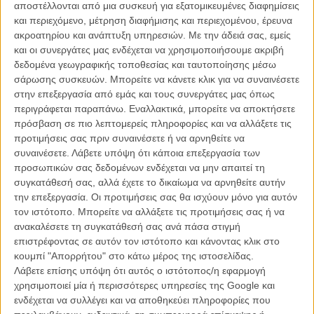
«Η Θάλασσα Μέσα μου» και το φλύαρο peplum έπος «Agora», την
αποστέλλονται από μια συσκευή για εξατομικευμένες διαφημίσεις
ταινία γράφει και σκηνοθετεί ο Αλεχάντρο Αμενάμπαρ,
και περιεχόμενο, μέτρηση διαφήμισης και περιεχομένου, έρευνα
επιστρέφοντας στον κόσμο του ελλοχεύοντος τρόμου, 13 ολόκληρα
ακροατηρίου και ανάπτυξη υπηρεσιών.
Με την άδειά σας, εμείς
χρόνια μετά το ανατριχιαστικό σύμπαν του «The Others» με τη
και οι συνεργάτες μας ενδέχεται να χρησιμοποιήσουμε ακριβή
Νικόλ Κίντμαν.
δεδομένα γεωγραφικής τοποθεσίας και ταυτοποίησης μέσω
σάρωσης συσκευών. Μπορείτε να κάνετε κλικ για να συναινέσετε
στην επεξεργασία από εμάς και τους συνεργάτες μας όπως
περιγράφεται παραπάνω. Εναλλακτικά, μπορείτε να αποκτήσετε
πρόσβαση σε πιο λεπτομερείς πληροφορίες και να αλλάξετε τις
προτιμήσεις σας πριν συναινέσετε ή να αρνηθείτε να
συναινέσετε.
Λάβετε υπόψη ότι κάποια επεξεργασία των
προσωπικών σας δεδομένων ενδέχεται να μην απαιτεί τη
συγκατάθεσή σας, αλλά έχετε το δικαίωμα να αρνηθείτε αυτήν
την επεξεργασία. Οι προτιμήσεις σας θα ισχύουν μόνο για αυτόν
τον ιστότοπο. Μπορείτε να αλλάξετε τις προτιμήσεις σας ή να
ανακαλέσετε τη συγκατάθεσή σας ανά πάσα στιγμή
επιστρέφοντας σε αυτόν τον ιστότοπο και κάνοντας κλικ στο
κουμπί "Απορρήτου" στο κάτω μέρος της ιστοσελίδας.
Λάβετε επίσης υπόψη ότι αυτός ο ιστότοπος/η εφαρμογή
χρησιμοποιεί μία ή περισσότερες υπηρεσίες της Google και
Η πρώτη φωτογραφία από το «Regression» κυκλοφόρησε στις 11.06
ενδέχεται να συλλέγει και να αποθηκεύει πληροφορίες που