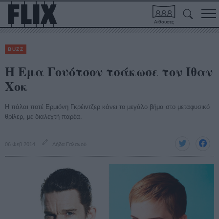
Αίθουσες
BUZZ
Η Εμα Γουότσον τσάκωσε τον Ιθαν
Χοκ
Η πάλαι ποτέ Ερμιόνη Γκρέιντζερ κάνει το μεγάλο βήμα στο μεταφυσικό
θρίλερ, με διαλεχτή παρέα.
06 Φεβ 2014
Λήδα Γαλανού