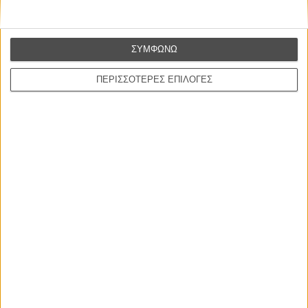
ΝΕΕΣ ΤΑΙΝΙΕΣ
ΣΥΜΦΩΝΩ
Ο Παραχαράκτης
L’ Affaire Bojarski (The Moneymaker)
του Ζαν-Πολ Σαλομέ
ΠΕΡΙΣΣΟΤΕΡΕΣ ΕΠΙΛΟΓΕΣ
Γνήσιο Αντίγραφο
Certified Copy (Copie Conforme)
του Αμπάς Κιαροστάμι
Ο Κλειδαράς του Ενός Εκατομμυρίου
Le Million
του Γκρεγκουάρ Βινιερόν
Αυτό που Ξέρουν οι Γυναίκες
Pour le Plaisir
του Ρεέμ Κερισί