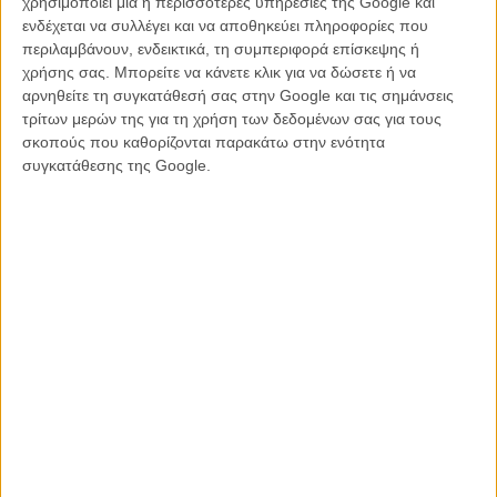
χρησιμοποιεί μία ή περισσότερες υπηρεσίες της Google και
Ο άλλοτε ισχυρός άνδρας της Ιταλίας επέλεξε να καταφύγει στο
ενδέχεται να συλλέγει και να αποθηκεύει πληροφορίες που
Χάμαμετ Τυνησία, παρά να αντιμετωπίσει την ιταλική Δικαιοσύνη,
περιλαμβάνουν, ενδεικτικά, τη συμπεριφορά επίσκεψης ή
όπου κι έζησε αυτοεξόριστος έως το θανατό του. Με την ιταλική
χρήσης σας. Μπορείτε να κάνετε κλικ για να δώσετε ή να
πολιτική να έχει να επιδείξει πολύ χειρότερες προσωπικότητες στην
αρνηθείτε τη συγκατάθεσή σας στην Google και τις σημάνσεις
συνέχεια, όπως για παράδειγμα τον Σίλβιο Μπερλουσκόνι, ο
τρίτων μερών της για τη χρήση των δεδομένων σας για τους
Μπετίνο Κράξι μάλλον ξεχάστηκε στην πορεία.
σκοπούς που καθορίζονται παρακάτω στην ενότητα
συγκατάθεσης της Google.
Τώρα, ο Τζιάνι Αμέλιο επαναφέρει την ιστορία του στο προσκήνιο με
την ταινία του «Hammamet», στην οποία πρωταγωνιστεί ο ριζικά
αλλαγμένος Πιερφρανσίσκο Φαβίνο και η οποία αφηγείται την
ιστορία του, από την άνοδό του στην πολιτική αρένα, μέχρι την
ηχηρή επώδυνη πτώση του.