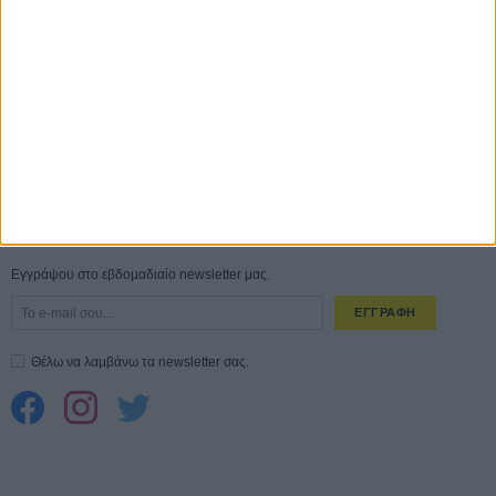
Ο Τζάρεντ Λέτο αρνείται τις καταγγελίες: «Δεν έχω διαπράξει ποτέ
σεξουαλική επίθεση»
30 ΙΟΥΛ
10 καυτές ταινίες (+ 5 δροσερές επανεκδόσεις) για τον Αύγουστο
01
ΑΥΓ
Spider-Man: Καινούργια Μέρα
30 ΜΑΡ
CONNECT
Εγγράψου στο εβδομαδιαίο newsletter μας.
ΕΓΓΡΑΦΗ
Θέλω να λαμβάνω τα newsletter σας.