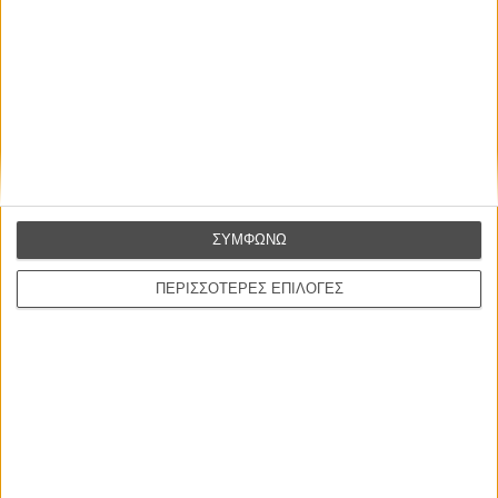
Η επιτυχία είναι υπερτιμημένη. Δεν σε κάνει
καλύτερο, δεν σε πάει πουθενά η επιτυχία. Είναι
απλώς ένα ωραίο, ανεβαστικό, επιφανειακό
συναίσθημα.»
ΣΥΜΦΩΝΩ
Βιμ Βέντερς
ΠΕΡΙΣΣΟΤΕΡΕΣ ΕΠΙΛΟΓΕΣ
Συνέντευξη
ΝΕΕΣ ΤΑΙΝΙΕΣ
Γνήσιο Αντίγραφο
Certified Copy (Copie Conforme)
του Αμπάς Κιαροστάμι