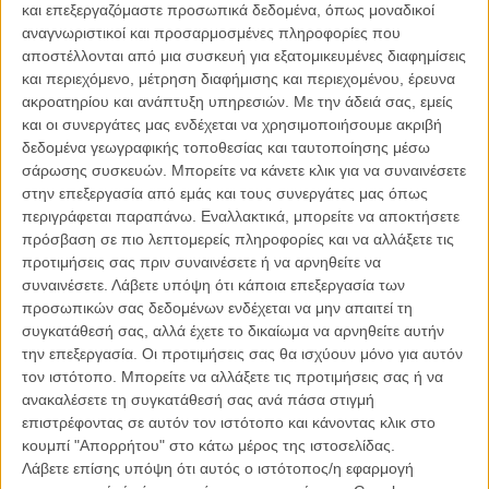
άλλων οικονομικών σκανδάλων και τα ιταλικά δικαστήρια τον
και επεξεργαζόμαστε προσωπικά δεδομένα, όπως μοναδικοί
καταδίκασαν ερήμην σε φυλάκιση 5,5 ετών.
αναγνωριστικοί και προσαρμοσμένες πληροφορίες που
αποστέλλονται από μια συσκευή για εξατομικευμένες διαφημίσεις
Δείτε επίσης:
«La Nostra Strada»: Αυτή είναι η επόμενη ταινία
και περιεχόμενο, μέτρηση διαφήμισης και περιεχομένου, έρευνα
του Νάνι Μορέτι
ακροατηρίου και ανάπτυξη υπηρεσιών.
Με την άδειά σας, εμείς
και οι συνεργάτες μας ενδέχεται να χρησιμοποιήσουμε ακριβή
δεδομένα γεωγραφικής τοποθεσίας και ταυτοποίησης μέσω
σάρωσης συσκευών. Μπορείτε να κάνετε κλικ για να συναινέσετε
στην επεξεργασία από εμάς και τους συνεργάτες μας όπως
περιγράφεται παραπάνω. Εναλλακτικά, μπορείτε να αποκτήσετε
πρόσβαση σε πιο λεπτομερείς πληροφορίες και να αλλάξετε τις
προτιμήσεις σας πριν συναινέσετε ή να αρνηθείτε να
συναινέσετε.
Λάβετε υπόψη ότι κάποια επεξεργασία των
προσωπικών σας δεδομένων ενδέχεται να μην απαιτεί τη
συγκατάθεσή σας, αλλά έχετε το δικαίωμα να αρνηθείτε αυτήν
την επεξεργασία. Οι προτιμήσεις σας θα ισχύουν μόνο για αυτόν
τον ιστότοπο. Μπορείτε να αλλάξετε τις προτιμήσεις σας ή να
ανακαλέσετε τη συγκατάθεσή σας ανά πάσα στιγμή
επιστρέφοντας σε αυτόν τον ιστότοπο και κάνοντας κλικ στο
κουμπί "Απορρήτου" στο κάτω μέρος της ιστοσελίδας.
Λάβετε επίσης υπόψη ότι αυτός ο ιστότοπος/η εφαρμογή