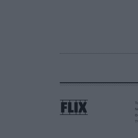
Τα
Ν
Θ
T