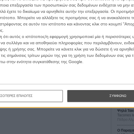
ώτο “Alien” που κανείς ποτέ δεν θέλησε να
ποια επεξεργασία των προσωπικών σας δεδομένων ενδέχεται να μην απ
λά έχετε το δικαίωμα να αρνηθείτε αυτήν την επεξεργασία. Οι προτιμήσ
ιστότοπο. Μπορείτε να αλλάξετε τις προτιμήσεις σας ή να ανακαλέσετε
 είχε να κάνει με το 3D. «Δεν θα ξαναδουλέψω ποτέ
στρέφοντας σε αυτόν τον ιστότοπο και κάνοντας κλικ στο κουμπί "Απ
ιαλόγου», είπε ο Σκοτ ενθαρρύνοντας τη βιομηχανία και
ς.
έρασε καλύτερα από ποτέ.
 ότι αυτός ο ιστότοπος/η εφαρμογή χρησιμοποιεί μία ή περισσότερες 
ι να συλλέγει και να αποθηκεύει πληροφορίες που περιλαμβάνουν, ενδεικ
ιο του 2012 και περισσότερα μπορείτε να μάθετε από το
ης ή χρήσης σας. Μπορείτε να κάνετε κλικ για να δώσετε ή να αρνηθε
Οι Αρμονί
 τις σημάνσεις τρίτων μερών της για τη χρήση των δεδομένων σας για
Werckmei
Μπέλα Τα
άτω στην ενότητα συγκατάθεσης της Google.
Scott,
theron,
θερόν,
ΦΑΣΜΠΕΝΤΕΡ,
ΠΙΡΣ,
ΡΑΠΑΣ,
Μια Θέση 
A Place in
Τζορτζ Στί
Οδύσσεια
The Odys
ΣΣΟΤΕΡΕΣ ΕΠΙΛΟΓΕΣ
ΣΥΜΦΩΝΩ
Κρίστοφε
Ψηλά Τακ
Tacones l
Πέδρο Αλ
Ο Παραχα