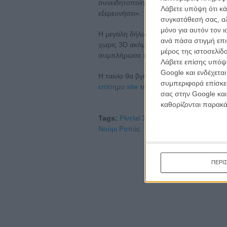
συνειδητοποίησα ότι υπήρχε κάτι στο πρ
Λάβετε υπόψη ότι κά
εξερευνήσει».
συγκατάθεσή σας, αλ
μόνο για αυτόν τον 
Η μεγάλη δήλωση όμως της παρουσίασης
ανά πάσα στιγμή επι
χωρις 3D ακόμη και για μικρές σκηνές δ
μέρος της ιστοσελίδα
συμπλήρωσε πως με αυτήν την ταινία π
Λάβετε επίσης υπόψη
Google και ενδέχετα
H ταινία θα βγει στις αίθουσες τον Ιούν
συμπεριφορά επίσκεψ
επίσημο site
της
σας στην Google και
καθορίζονται παρακ
Tags:
Ρίντλεϊ Σκοτ,
Prometheus,
Ridley 
Νούμι Ραπάς
ΠΕΡΙ