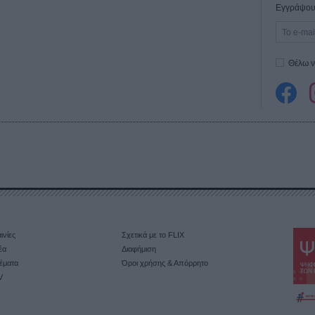
Εγγράψου 
Θέλω ν
ινίες
Σχετικά με το FLIX
έα
Διαφήμιση
έματα
Όροι χρήσης & Απόρρητο
V