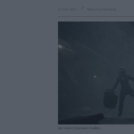
22 Ιούλ 2011
Μανώλης Κρανάκης
Δεν είναι η Σιγκούρνι Γουίβερ...