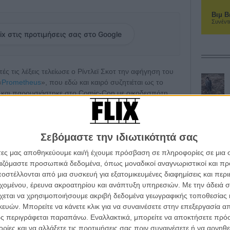
Βιμ Β
Συνέντ
ix στις προτιμήσεις σας στο Google
ς τις λέξεις τελείωσε ο Ρίντλεϊ Σκοτ την αφήγηση του
«
Prometheus
», που εδώ και καιρό συζητιέται ως το
 και παρουσιάστηκε στο Comic-Con με οικοδεσπότη
ος υπογράφει το σενάριο.
 σε έναν μακρινό πλανήτη για να συναντήσει βιολογικά
Σεβόμαστε την ιδιωτικότητά σας
«Alien». Ανάμεσα τους η Νούμι Ραπάς («Το Κορίτσι Με
ιρς και ο Μάικλ Φασμπέντερ, ο τελευταίος στο ρόλο ενός
άτες μας αποθηκεύουμε και/ή έχουμε πρόσβαση σε πληροφορίες σε μια
ργαζόμαστε προσωπικά δεδομένα, όπως μοναδικοί αναγνωριστικοί και 
στέλλονται από μια συσκευή για εξατομικευμένες διαφημίσεις και περ
κο, αποκάλυψε πως ο ρόλος της είναι λιγότερο
εχομένου, έρευνα ακροατηρίου και ανάπτυξη υπηρεσιών.
Με την άδειά σα
οφ παρουσιάσε σε βίντεο – σύνδεση τον Σκοτ, ο οποίος
χεται να χρησιμοποιήσουμε ακριβή δεδομένα γεωγραφικής τοποθεσίας 
αρχική σκηνή της ταινίας. Οταν τον ρώτησε γιατί άργησε
ών. Μπορείτε να κάνετε κλικ για να συναινέσετε στην επεξεργασία απ
ονική φαντασία, ο Σκοτ δήλωσε πως «ημουν πολύ
ς περιγράφεται παραπάνω. Εναλλακτικά, μπορείτε να αποκτήσετε πρό
και δεν θα επέστρεφα μέχρι τη στιγμή που
ίες και να αλλάξετε τις προτιμήσεις σας πριν συναινέσετε ή να αρνηθεί