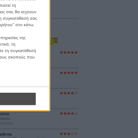
αιτεί τη
εις σας θα ισχύουν
 τη συγκατάθεσή σας
ορρήτου" στο κάτω
υπηρεσίες της
τικά, τη
ίτε τη συγκατάθεσή
ες Βερκμάιστερ
 τους σκοπούς που
ster Harmonies
ρ
στον Ηλιο
 the Sun
βενς
sey
ρ Νόλαν
ούνια
ejanos
μοδόβαρ
ράκτης