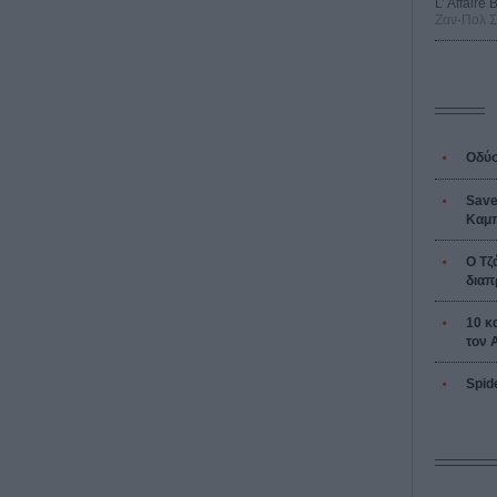
L’ Affaire
Ζαν-Πολ 
Οδύσ
Save
Καμπ
Ο Τζ
διαπ
10 κ
τον 
Spid