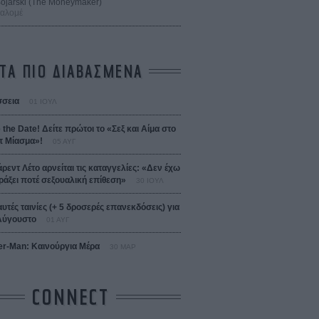
 Bojarski (The Moneymaker)
Σαλομέ
ΤΑ ΠΙΟ ΔΙΑΒΑΣΜΕΝΑ
σεια
01 ΙΟΥΛ
 the Date! Δείτε πρώτοι το «Σεξ και Αίμα στο
 Μίασμα»!
05 ΑΥΓ
άρεντ Λέτο αρνείται τις καταγγελίες: «Δεν έχω
ράξει ποτέ σεξουαλική επίθεση»
30 ΙΟΥΛ
αυτές ταινίες (+ 5 δροσερές επανεκδόσεις) για
Αύγουστο
01 ΑΥΓ
er-Man: Καινούργια Μέρα
30 ΜΑΡ
CONNECT