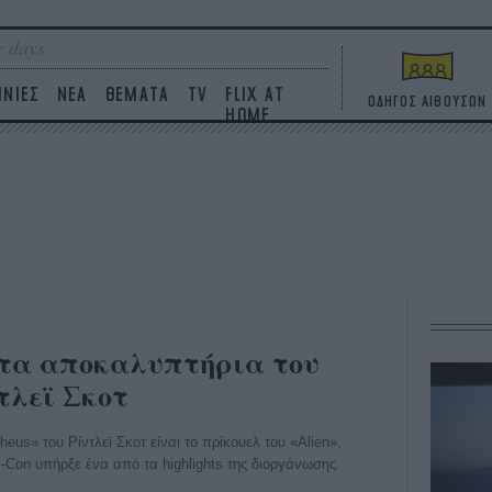
 days
ΙΝΙΕΣ
ΝΕΑ
ΘΕΜΑΤΑ
TV
FLIX AT
ΟΔΗΓΟΣ ΑΙΘΟΥΣΩΝ
HOME
: τα αποκαλυπτήρια του
τλεϊ Σκοτ
eus» του Ρίντλεϊ Σκοτ είναι το πρίκουελ του «Alien»,
-Con υπήρξε ένα από τα highlights της διοργάνωσης.