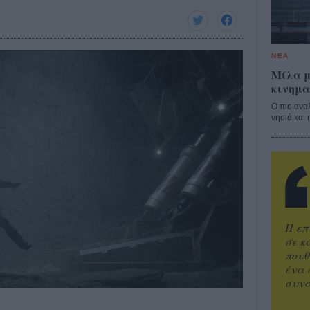
ΝΕΑ
Μίλα μ
κινημα
Ο πιο ανα
νησιά και 
Η επ
σε κ
πουθ
ένα 
συνα