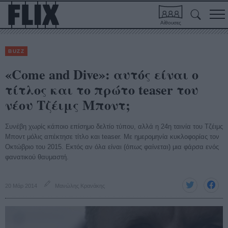
Αίθουσες
BUZZ
«Come and Dive»: αυτός είναι ο
τίτλος και το πρώτο teaser του
νέου Τζέιμς Μποντ;
Συνέβη χωρίς κάποιο επίσημο δελτίο τύπου, αλλά η 24η ταινία του Τζέιμς
Μποντ μόλις απέκτησε τίτλο και teaser. Με ημερομηνία κυκλοφορίας τον
Οκτώβριο του 2015. Εκτός αν όλα είναι (όπως φαίνεται) μια φάρσα ενός
φανατικού θαυμαστή.
20 Μάρ 2014
Μανώλης Κρανάκης