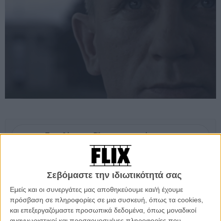
Προσθέστε το Flix στις προτιμήσεις σας στο
Google
Σεβόμαστε την ιδιωτικότητά σας
Update
:
Το τρέιλερ που τελικά ήταν, φυσικά, ψεύτικο
«κόπηκε» όπως ήταν αναμενόμενο, από τη Sony (αλλά το
Εμείς και οι συνεργάτες μας αποθηκεύουμε και/ή έχουμε
ξαναβρήκαμε), οπότε μένουμε σε όλα όσα γνωρίζουμε ήδη για
πρόσβαση σε πληροφορίες σε μια συσκευή, όπως τα cookies,
την 24η ταινία του Τζέιμς Μποντ η οποία θα ξεκινήσει
και επεξεργαζόμαστε προσωπικά δεδομένα, όπως μοναδικοί
γυρίσματα το φθινόπωρο που μας έρχεται, χωρίς να έχει
αναγνωριστικοί και προσαρμοσμένες πληροφορίες που