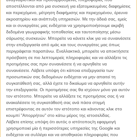
ακόμη επίσημο τίτλο
.
αποστέλλονται από μια συσκευή για εξατομικευμένες διαφημίσεις
και περιεχόμενο, μέτρηση διαφήμισης και περιεχομένου, έρευνα
H 24η ταινία του Τζέιμς Μποντ θα έχει τίτλο «Come and Dive» και
ακροατηρίου και ανάπτυξη υπηρεσιών.
Με την άδειά σας, εμείς
βρίσκει τον Σαμ Μέντες στη σκηνοθεσία και τον Τζον Λόγκαν ως
και οι συνεργάτες μας ενδέχεται να χρησιμοποιήσουμε ακριβή
σεναριογράφο, τον Ντάνιελ Κρεγκ ως 007, τον Ρέιφ Φάινς ως Μ και
δεδομένα γεωγραφικής τοποθεσίας και ταυτοποίησης μέσω
την Ναόμι Χάρις ως Μις Μάνιπενι στις θέσεις τους.
σάρωσης συσκευών. Μπορείτε να κάνετε κλικ για να συναινέσετε
στην επεξεργασία από εμάς και τους συνεργάτες μας όπως
Η υπόθεση που διέρρευσε δεν αποκαλύπτει τίποτα εκτός από το
περιγράφεται παραπάνω. Εναλλακτικά, μπορείτε να αποκτήσετε
γεγονός πως ο Τζέιμς Μποντ θα αναλάβει την προστασία ενός
πρόσβαση σε πιο λεπτομερείς πληροφορίες και να αλλάξετε τις
ισχυρού προσώπου, την ίδια στιγμή που η MI6 ανασταίνεται από
προτιμήσεις σας πριν συναινέσετε ή να αρνηθείτε να
τις στάχτες της και ένα επικίνδυνο love story
(θα είναι άραγε η
συναινέσετε.
Λάβετε υπόψη ότι κάποια επεξεργασία των
Πενέλοπε Κρουζ;)
θα ανατρέψει τα πάντα.
προσωπικών σας δεδομένων ενδέχεται να μην απαιτεί τη
συγκατάθεσή σας, αλλά έχετε το δικαίωμα να αρνηθείτε αυτήν
Θυμηθείτε όλα όσα (λίγα) γνωρίζουμε για την 24η περιπέτεια του
την επεξεργασία. Οι προτιμήσεις σας θα ισχύουν μόνο για αυτόν
Τζέιμς Μποντ εδώ
και δείτε παρακάτω το σκοτεινό teaser που
τον ιστότοπο. Μπορείτε να αλλάξετε τις προτιμήσεις σας ή να
φτιάχτηκε για να μας ανοίξει την όρεξη, περιμένοντας μέχρι τον
ανακαλέσετε τη συγκατάθεσή σας ανά πάσα στιγμή
Οκτώβριο του 2015, όταν το «Come and Dive» θα βγει στις
επιστρέφοντας σε αυτόν τον ιστότοπο και κάνοντας κλικ στο
αίθουσες.
κουμπί "Απορρήτου" στο κάτω μέρος της ιστοσελίδας.
Λάβετε επίσης υπόψη ότι αυτός ο ιστότοπος/η εφαρμογή
To teaser υποτίθεται ότι είναι οfficial,
αν και ο λογαριασμός που
χρησιμοποιεί μία ή περισσότερες υπηρεσίες της Google και
αναφέρει ότι είναι της Sony στο YouTube περιλαμβάνει μόνο αυτό το
ενδέχεται να συλλέγει και να αποθηκεύει πληροφορίες που