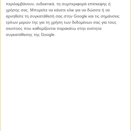
βίντεο
και
στην επίσημη σελίδα της ταινίας (!) στο Facebook ήδη
περιλαμβάνουν, ενδεικτικά, τη συμπεριφορά επίσκεψης ή
υπάρχουν σχόλια για ψεύτικη ανάρτηση.
Το γεγονός ότι είναι
χρήσης σας. Μπορείτε να κάνετε κλικ για να δώσετε ή να
φτιαγμένο από fan του 007 έγινε γρήγορα σαφές και το βίντεο
αρνηθείτε τη συγκατάθεσή σας στην Google και τις σημάνσεις
κατέβηκε, αλλά ακόμη και μόνο για λόγους περιέργειας, μπορείτε να
τρίτων μερών της για τη χρήση των δεδομένων σας για τους
το δείτε πιο κάτω.
σκοπούς που καθορίζονται παρακάτω στην ενότητα
συγκατάθεσης της Google.