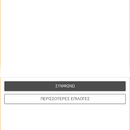
ΝΕΕΣ ΤΑΙΝΙΕΣ
Ο Παραχαράκτης
L’ Affaire Bojarski (The Moneymaker)
του Ζαν-Πολ Σαλομέ
Γνήσιο Αντίγραφο
Certified Copy (Copie Conforme)
του Αμπάς Κιαροστάμι
Ο Κλειδαράς του Ενός Εκατομμυρίου
Le Million
του Γκρεγκουάρ Βινιερόν
ΣΥΜΦΩΝΩ
Αυτό που Ξέρουν οι Γυναίκες
ΠΕΡΙΣΣΟΤΕΡΕΣ ΕΠΙΛΟΓΕΣ
Pour le Plaisir
του Ρεέμ Κερισί