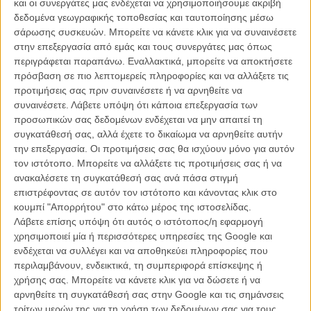
και οι συνεργάτες μας ενδέχεται να χρησιμοποιήσουμε ακριβή
στις κωμικοτραγικές άγνωστες πτυχές της βιομηχανίας.
δεδομένα γεωγραφικής τοποθεσίας και ταυτοποίησης μέσω
σάρωσης συσκευών. Μπορείτε να κάνετε κλικ για να συναινέσετε
Για την ιστορία, ο Εντι Μάνιξ (το ολόκληρο όνομά του είναι Τζόζεφ
στην επεξεργασία από εμάς και τους συνεργάτες μας όπως
Εντγκαρ Αλεν Τζον Μάνιξ) γεννήθηκε στο Νιου Τζέρσι, ξεκινησε την
περιγράφεται παραπάνω. Εναλλακτικά, μπορείτε να αποκτήσετε
καριέρα του σαν υπάλληλος στο Palisades Amusement Park, πριν
πρόσβαση σε πιο λεπτομερείς πληροφορίες και να αλλάξετε τις
ανελιχθεί στη θέση του γενικού διευθυντή και αργότερα του
προτιμήσεις σας πριν συναινέσετε ή να αρνηθείτε να
αντιπροέδρου της Metro Goldwyn Mayer.
συναινέσετε.
Λάβετε υπόψη ότι κάποια επεξεργασία των
προσωπικών σας δεδομένων ενδέχεται να μην απαιτεί τη
H πιο γνωστή ιστορία που συνδέεται με το όνομά του είναι η
συγκατάθεσή σας, αλλά έχετε το δικαίωμα να αρνηθείτε αυτήν
αυτοκτονία του Τζορτζ Ριβς, που υποδυόταν τον Σούπερμαν στο
την επεξεργασία. Οι προτιμήσεις σας θα ισχύουν μόνο για αυτόν
τηλεοπτικό «Adventures of Superman». Φήμες θέλουν τον Ριβς να
τον ιστότοπο. Μπορείτε να αλλάξετε τις προτιμήσεις σας ή να
είχε παράνομες σχέσεις με τη σύζυγο του Μάνιξ, ενώ οι αρχές δεν
ανακαλέσετε τη συγκατάθεσή σας ανά πάσα στιγμή
βρήκαν ποτέ τα αποτυπώματα του πάνω στο όπλο με το οποίο
επιστρέφοντας σε αυτόν τον ιστότοπο και κάνοντας κλικ στο
υποτίθεται ότι είχε αφαιρέσει τη ζωή του.
κουμπί "Απορρήτου" στο κάτω μέρος της ιστοσελίδας.
Λάβετε επίσης υπόψη ότι αυτός ο ιστότοπος/η εφαρμογή
Ας είμαστε λοιπόν έτοιμοι για όλα από τα δύο δαιμόνια αδέρφια που
χρησιμοποιεί μία ή περισσότερες υπηρεσίες της Google και
επιστρέφουν ακόμη πιο πίσω μια δεκαετία από το
«Inside Llewyn
ενδέχεται να συλλέγει και να αποθηκεύει πληροφορίες που
Davis»
με ένα πολλά υποσχόμενο πρότζεκτ. Οι ίδιοι το ονομάζουν
περιλαμβάνουν, ενδεικτικά, τη συμπεριφορά επίσκεψης ή
«κωμωδία», όπως άλλωστε τις περισσότερες από τις ταινίες τους...
χρήσης σας. Μπορείτε να κάνετε κλικ για να δώσετε ή να
αρνηθείτε τη συγκατάθεσή σας στην Google και τις σημάνσεις
Διαβάστε ακόμη
:
τρίτων μερών της για τη χρήση των δεδομένων σας για τους