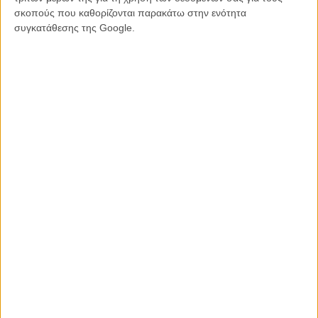
σκοπούς που καθορίζονται παρακάτω στην ενότητα
Ιδιος τόπος, νέες ιστορίες. Μια ματιά στο τηλεοπτικό «Fargo»
συγκατάθεσης της Google.
Οι αδελφοί Κοέν εγκαταλείπουν το φιλμ. Οχι το σινεμά…
Tags:
τζόελ κοέν,
ιθαν κοέν,
Inside Llewyn Davis
ΜΗ ΧΑΣΕΤΕ