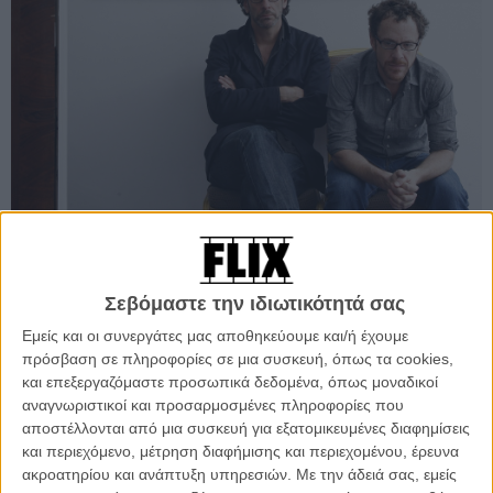
Προσθέστε το Flix στις προτιμήσεις σας στο
Σεβόμαστε την ιδιωτικότητά σας
Google
Εμείς και οι συνεργάτες μας αποθηκεύουμε και/ή έχουμε
πρόσβαση σε πληροφορίες σε μια συσκευή, όπως τα cookies,
και επεξεργαζόμαστε προσωπικά δεδομένα, όπως μοναδικοί
Το νέο φιλμ των αδερφών Κοέν θα ονομάζεται «Hail Caesar» και θα
αναγνωριστικοί και προσαρμοσμένες πληροφορίες που
αφηγείται την ιστορία του Εντι Μάνιξ, αντιπροέδρου της MGM που
αποστέλλονται από μια συσκευή για εξατομικευμένες διαφημίσεις
μεσουράνησε την δεκαετία του '50, χωρίς ωστόσο κανείς να
και περιεχόμενο, μέτρηση διαφήμισης και περιεχομένου, έρευνα
γνωρίζει ακόμη αν μιλάμε για μια βιογραφία ή μια ιστορία
ακροατηρίου και ανάπτυξη υπηρεσιών.
Με την άδειά σας, εμείς
εμπνευσμένη από έναν παίκτη του Χόλιγουντ που θα αναφέρεται