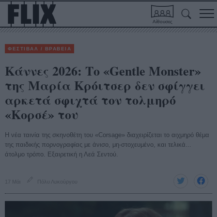
Αίθουσες
ΦΕΣΤΙΒΑΛ / ΒΡΑΒΕΙΑ
Κάννες 2026: Το «Gentle Monster»
της Μαρία Κρόιτσερ δεν σφίγγει
αρκετά σφιχτά τον τολμηρό
«Κορσέ» του
H νέα ταινία της σκηνοθέτη του «Corsage» διαχειρίζεται το αιχμηρό θέμα
της παιδικής πορνογραφίας με άνισο, μη-στοχευμένο, και τελικά...
άτολμο τρόπο. Εξαιρετική η Λεά Σεντού.
17 Μάι
Πόλυ Λυκούργου