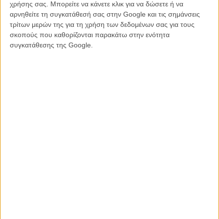
χρήσης σας. Μπορείτε να κάνετε κλικ για να δώσετε ή να
αρνηθείτε τη συγκατάθεσή σας στην Google και τις σημάνσεις
τρίτων μερών της για τη χρήση των δεδομένων σας για τους
σκοπούς που καθορίζονται παρακάτω στην ενότητα
συγκατάθεσης της Google.
Η Μαρί Κρόιτσερ επιστρέφει στις Κάννες μετά τον διθύραμβο του
«Κορσέ»
στο Ενα Κάποιο Βλέμμα του 2022. Αυτή τη φορά στο
επίσημο διαγωνιστικό τμήμα, οπότε και με φιλοδοξίες για το Χρυσό
Φοίνικα. Για αυτό κι εμείς τρέφαμε μεγάλες προσδοκίες: μία
φεμινίστρια, δυναμική γυναίκα, μία ευρηματική σκηνοθέτης που
ακόμα και ταινία εποχής την επινοεί φρέσκα και μοντέρνα,
καταπιάνεται με ένα τόσο αιχμηρό, προκλητικό θέμα. Αυτό δεν
μπορεί να είναι παρά συνταγή για κάτι το εκρηκτικό, το γενναίο, το
σπουδαίο.
Μάλιστα η Κρόιτσερ είχε έναν ακόμα λόγο να επιτύχει: η ταινία
στέκεται ως άτυπη απάντηση σ' ένα αληθινό σκάνδαλο. Πριν τρία
χρόνια, λίγο μετά την έξοδο του «Κορσέ», ο πρωταγωνιστής της
Φλόριαν Τάιχτμάιστερ συνελήφθη με παρόμοιες κατηγορίες και
καταδικάστηκε σε δύο χρόνια φυλάκισης. Ο Αυστριακός
καλλιτεχνικός κύκλος κατηγόρησε την Κρόιτσερ ότι γνώριζε τις