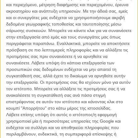
και περιεχόμενο, μέτρηση διαφήμισης και περιεχομένου, έρευνα
ενημερώνει ότι ο Φιλίπ είναι μέρος ενός κυκλώματος του dark web,
ακροατηρίου και ανάπτυξη υπηρεσιών.
Με την άδειά σας, εμείς
με το ψευδώνυμο «gentle monster». Η Λούσι μουδιάζει, καταρρέει.
και οι συνεργάτες μας ενδέχεται να χρησιμοποιήσουμε ακριβή
Μπορεί όλα αυτά να είναι αλήθεια; Ο τρυφερός Φιλίπ, η αγάπη της
δεδομένα γεωγραφικής τοποθεσίας και ταυτοποίησης μέσω
ζωής της, να είναι ένα τέρας; «Τα υποπτευόσασταν, τα ξέρατε όλα
σάρωσης συσκευών. Μπορείτε να κάνετε κλικ για να συναινέσετε
αυτά;» τη ρωτά αυθάδικα η Ελσα. Η Λούσι την κοιτά με
στην επεξεργασία από εμάς και τους συνεργάτες μας όπως
κατεστραμμένο βλέμμα που δεν καταλαβαίνει καν την ερώτηση.
περιγράφεται παραπάνω. Εναλλακτικά, μπορείτε να αποκτήσετε
«Εχω κάνει παιδί με αυτό τον άνθρωπο».
πρόσβαση σε πιο λεπτομερείς πληροφορίες και να αλλάξετε τις
προτιμήσεις σας πριν συναινέσετε ή να αρνηθείτε να
Το 79ο Φεστιβάλ Καννών διεξάγεται φέτος από τις 12 μέχρι και
συναινέσετε.
Λάβετε υπόψη ότι κάποια επεξεργασία των
τις 23 Μαΐου. Το Flix θα βρίσκεται στις Κάννες για να σας
προσωπικών σας δεδομένων ενδέχεται να μην απαιτεί τη
μεταφέρει όλα όσα συμβαίνουν μέσα και έξω από τις
συγκατάθεσή σας, αλλά έχετε το δικαίωμα να αρνηθείτε αυτήν
αίθουσες. Μαθαίνετε όλα τα νέα στο ειδικό τμήμα του Flix που
την επεξεργασία. Οι προτιμήσεις σας θα ισχύουν μόνο για αυτόν
ανανεώνεται συνεχώς.
τον ιστότοπο. Μπορείτε να αλλάξετε τις προτιμήσεις σας ή να
ανακαλέσετε τη συγκατάθεσή σας ανά πάσα στιγμή
επιστρέφοντας σε αυτόν τον ιστότοπο και κάνοντας κλικ στο
κουμπί "Απορρήτου" στο κάτω μέρος της ιστοσελίδας.
Λάβετε επίσης υπόψη ότι αυτός ο ιστότοπος/η εφαρμογή
χρησιμοποιεί μία ή περισσότερες υπηρεσίες της Google και
ενδέχεται να συλλέγει και να αποθηκεύει πληροφορίες που
περιλαμβάνουν, ενδεικτικά, τη συμπεριφορά επίσκεψης ή