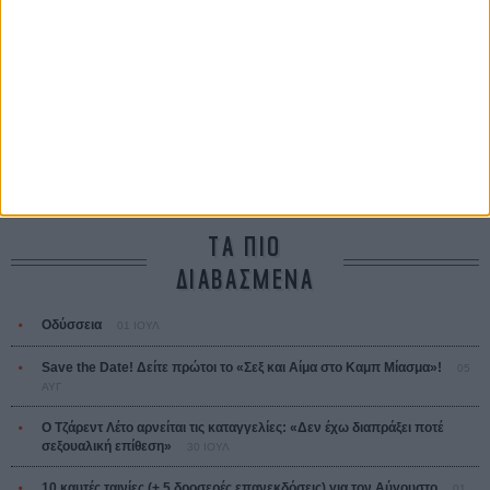
Κρίστοφερ Νόλαν
Ψηλά Τακούνια
Tacones lejanos
Πέδρο Αλμοδόβαρ
Ο Παραχαράκτης
L’ Affaire Bojarski (The Moneymaker)
Ζαν-Πολ Σαλομέ
ΤΑ ΠΙΟ
ΔΙΑΒΑΣΜΕΝΑ
Οδύσσεια
01 ΙΟΥΛ
Save the Date! Δείτε πρώτοι το «Σεξ και Αίμα στο Καμπ Μίασμα»!
05
ΑΥΓ
Ο Τζάρεντ Λέτο αρνείται τις καταγγελίες: «Δεν έχω διαπράξει ποτέ
σεξουαλική επίθεση»
30 ΙΟΥΛ
10 καυτές ταινίες (+ 5 δροσερές επανεκδόσεις) για τον Αύγουστο
01