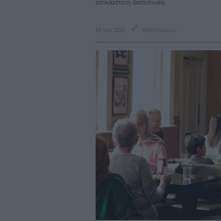
απλούστατη διατύπωση.
26 Μάι 2023
Λήδα Γαλανού