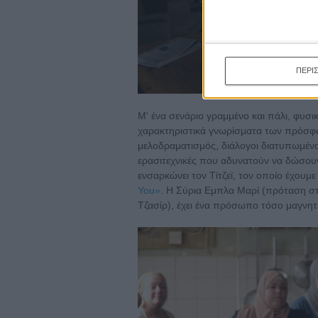
ΠΕΡΙ
Μ' ένα σενάριο γραμμένο και πάλι, φυσικ
χαρακτηριστικά γνωρίσματα των πρόσφα
μελοδραματισμός, διάλογοι διατυπωμένοι
ερασιτεχνικές που αδυνατούν να δώσουν
ενσαρκώνει τον Τίτζεϊ, τον οποίο έχουμε
You»
. Η Σύρια Εμπλα Μαρί (πρόταση στ
Τζασίρ), έχει ένα πρόσωπο τόσο μαγνητι