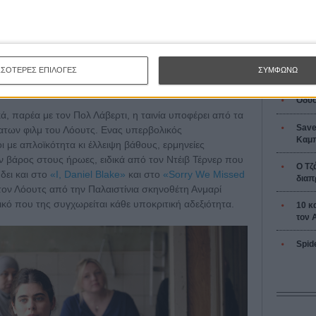
L’ Affaire
Ζαν-Πολ 
ΣΣΟΤΕΡΕΣ ΕΠΙΛΟΓΕΣ
ΣΥΜΦΩΝΩ
Οδύσ
ά, παρέα με τον Πολ Λάβερτι, η ταινία υποφέρει από τα
Save
των φιλμ του Λόουτς. Ενας υπερβολικός
Καμπ
 με απλοϊκότητα κι έλλειψη βάθους, ερμηνείες
 βάρος στους ήρωες, ειδικά από τον Ντέιβ Τέρνερ που
Ο Τζ
 δει και στο
«I, Daniel Blake»
και στο
«Sorry We Missed
διαπ
ον Λόουτς από την Παλαιστίνια σκηνοθέτη Ανμαρί
κό που της συγχωρείται κάθε υποκριτική αδεξιότητα.
10 κ
τον 
Spid