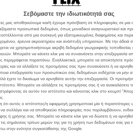
σμένη, λίγο θλιβερή. Οταν στο χωριό τοποθετούνται
ζει τη νεαρή Γιάρα που έχει αγάπη για τη φωτογραφία
Σεβόμαστε την ιδιωτικότητά σας
 τραμπουκισμού των Σύρων από τους ντόπιους κάθε
άτες μας αποθηκεύουμε και/ή έχουμε πρόσβαση σε πληροφορίες σε μια
διοργανώσουν, μαζί, συσίτιο για Αγγλους και πρόσφυγες,
ργαζόμαστε προσωπικά δεδομένα, όπως μοναδικοί αναγνωριστικοί και 
τό είναι η μόνη δραστηριότητα που μπορεί να κάνει
στέλλονται από μια συσκευή για εξατομικευμένες διαφημίσεις και περ
ο κάνουν, φυσικά, στον πίσω χώρο της παμπ, που μαζί
εχομένου, έρευνα ακροατηρίου και ανάπτυξη υπηρεσιών.
Με την άδειά σα
 Τίτζεϊ δεν βλέπουν αυτή την ιδέα με καλό μάτι.
χεται να χρησιμοποιήσουμε ακριβή δεδομένα γεωγραφικής τοποθεσίας 
Οι Αρμονί
ών. Μπορείτε να κάνετε κλικ για να συναινέσετε στην επεξεργασία απ
Werckmei
ς περιγράφεται παραπάνω. Εναλλακτικά, μπορείτε να αποκτήσετε πρό
Μπέλα Τα
ίες και να αλλάξετε τις προτιμήσεις σας πριν συναινέσετε ή να αρνηθεί
Μια Θέση 
ποια επεξεργασία των προσωπικών σας δεδομένων ενδέχεται να μην απ
A Place in
λά έχετε το δικαίωμα να αρνηθείτε αυτήν την επεξεργασία. Οι προτιμήσ
Τζορτζ Στί
ιστότοπο. Μπορείτε να αλλάξετε τις προτιμήσεις σας ή να ανακαλέσετε
Οδύσσεια
στρέφοντας σε αυτόν τον ιστότοπο και κάνοντας κλικ στο κουμπί "Απ
The Odys
ς.
Κρίστοφε
 ότι αυτός ο ιστότοπος/η εφαρμογή χρησιμοποιεί μία ή περισσότερες 
ι να συλλέγει και να αποθηκεύει πληροφορίες που περιλαμβάνουν, ενδεικ
Ψηλά Τακ
Tacones l
ης ή χρήσης σας. Μπορείτε να κάνετε κλικ για να δώσετε ή να αρνηθε
Πέδρο Αλ
 τις σημάνσεις τρίτων μερών της για τη χρήση των δεδομένων σας για
άτω στην ενότητα συγκατάθεσης της Google.
Ο Παραχα