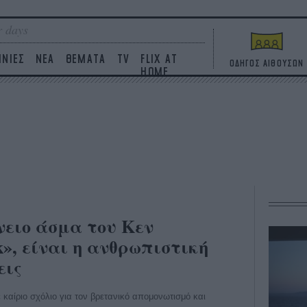
 days
ΙΝΙΕΣ
ΝΕΑ
ΘΕΜΑΤΑ
TV
FLIX AT
ΟΔΗΓΟΣ ΑΙΘΟΥΣΩΝ
HOME
νειο άσμα του Κεν
k», είναι η ανθρωπιστική
εις
ε καίριο σχόλιο για τον βρετανικό απομονωτισμό και