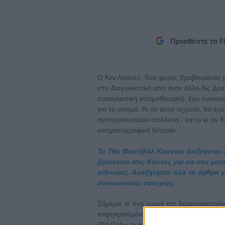
Προσθέστε το Fl
Ο Κεν Λόουτς, δύο φορές βραβευμένος μ
στο διαγωνιστικό από έναν άλλο δις βρ
σοσιαλιστική κοσμοθεωρία), έχει ανακοιν
για το σινεμά. Κι αν αυτό ισχύσει, θα έχε
αντιπροσωπεύει απόλυτα - έστω κι αν δε
κινηματογραφική Ιστορία.
Το 76ο Φεστιβάλ Καννών διεξάγεται φέ
βρίσκεται στις Κάννες για να σας με
αίθουσες. Αναζητήστε όλα τα άρθρα γι
ανανεώνεται συνεχώς.
Σήμερα, σ' ένα χωριό της βορειοανατολ
παρηκμασμένο και φτωχό, ζει ο Τίτζεϊ, ι
Old Oak», η παλιά βελανιδιά, είναι λίγο σ