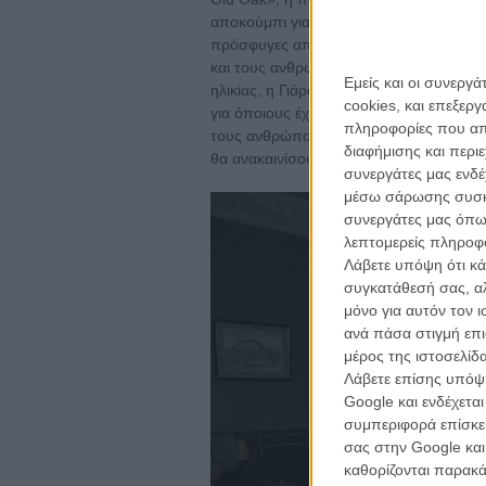
αποκούμπι για τους ντόπιους, μισοχαλα
πρόσφυγες από τη Συρία, ο Τίτζεϊ γνωρί
και τους ανθρώπους. Στον εφιάλτη του
Εμείς και οι συνεργ
ηλικίας, η Γιάρα έχει την απάντηση: να 
cookies, και επεξε
για όποιους έχουν ανάγκη, γιατί το φαγη
πληροφορίες που απο
τους ανθρώπους να μονιάσουν. Και να τ
διαφήμισης και περι
θα ανακαινίσουν. Ομως οι συντοπίτες του
συνεργάτες μας ενδέ
μέσω σάρωσης συσκευ
συνεργάτες μας όπω
λεπτομερείς πληροφορ
Λάβετε υπόψη ότι κά
συγκατάθεσή σας, αλ
μόνο για αυτόν τον 
ανά πάσα στιγμή επι
μέρος της ιστοσελίδα
Λάβετε επίσης υπόψη
Google και ενδέχετα
συμπεριφορά επίσκεψ
σας στην Google και
καθορίζονται παρακ