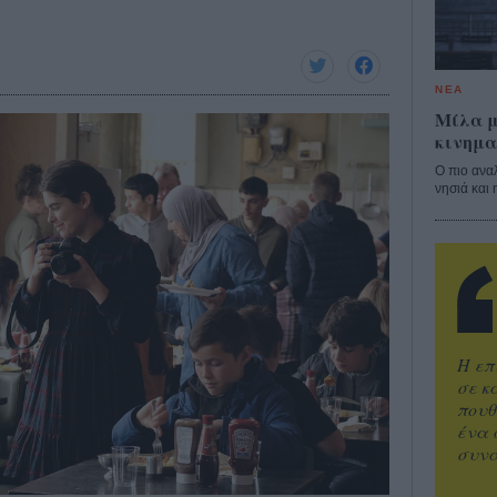
ΝΕΑ
Μίλα μ
κινημα
Ο πιο ανα
νησιά και 
Η επ
σε κ
πουθ
ένα 
συνα