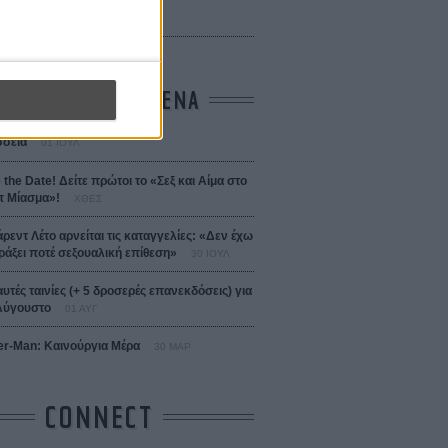
 Bojarski (The Moneymaker)
Σαλομέ
ΤΑ ΠΙΟ ΔΙΑΒΑΣΜΕΝΑ
σεια
01 ΙΟΥΛ
 the Date! Δείτε πρώτοι το «Σεξ και Αίμα στο
 Μίασμα»!
ΧΘΕΣ
άρεντ Λέτο αρνείται τις καταγγελίες: «Δεν έχω
ράξει ποτέ σεξουαλική επίθεση»
30 ΙΟΥΛ
αυτές ταινίες (+ 5 δροσερές επανεκδόσεις) για
Αύγουστο
01 ΑΥΓ
er-Man: Καινούργια Μέρα
30 ΜΑΡ
CONNECT