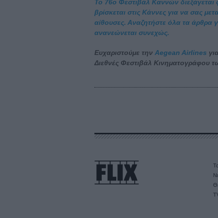
Το 76ο Φεστιβάλ Καννών διεξάγεται φέ
βρίσκεται στις Κάννες για να σας με
αίθουσες. Αναζητήστε όλα τα άρθρα γι
ανανεώνεται συνεχώς.
Ευχαριστούμε την
Aegean Airlines
για
Διεθνές Φεστιβάλ Κινηματογράφου τ
Τα
Ν
Θ
T