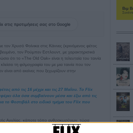
Βιμ Β
Συνέντ
ix στις προτιμήσεις σας στο Google
ε τον Χρυσό Φοίνικα στις Κάννες (κρινόμενος φέτος
αβευμένο, τον Ρούμπεν Εστλουντ, με χαρακτηρισικά
ώσει ότι το «The Old Oak» είναι η τελευταία του ταινία
ι κλείσει τη φιλμογραφία του με μια ταινία που τον
ν είναι από εκείνες που ξεχωρίζουν στην
τος από τις 16 μέχρι και τις 27 Μαΐου. Το Flix
ταφέρει όλα όσα συμβαίνουν μέσα και έξω από τις
α το Φεστιβάλ στο ειδικό τμήμα του Flix που
ικής Αγγλίας, κάποτε τόπο ανθρακωρύχων, τώρα
διοκτήτης της τελευταίας παμπ της περιοχής. Το «The
αν και τον ίδιο: απαράλλαχτη τις τελευταίες δεκαετίες,