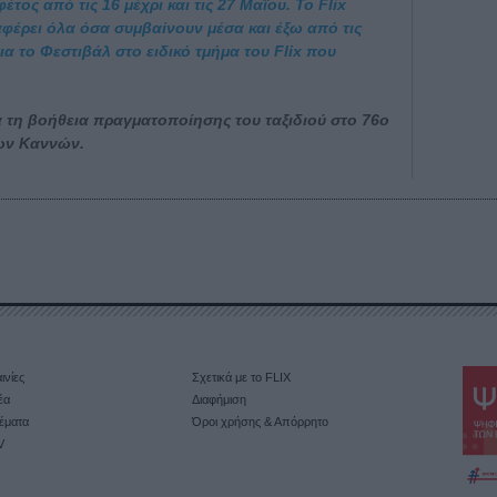
τος από τις 16 μέχρι και τις 27 Μαΐου. Το Flix
ταφέρει όλα όσα συμβαίνουν μέσα και έξω από τις
α το Φεστιβάλ στο ειδικό τμήμα του Flix που
 τη βοήθεια πραγματοποίησης του ταξιδιού στο 76ο
ων Καννών.
ινίες
Σχετικά με το FLIX
έα
Διαφήμιση
έματα
Όροι χρήσης & Απόρρητο
V