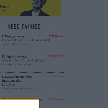
έντερς
ευξη
ΝΕΕΣ ΤΑΙΝΙΕΣ
Ο Παραχαράκτης
L’ Affaire Bojarski (The Moneymaker)
του Ζαν-Πολ Σαλομέ
Γνήσιο Αντίγραφο
Certified Copy (Copie Conforme)
του Αμπάς Κιαροστάμι
Ο Κλειδαράς του Ενός
Εκατομμυρίου
Le Million
του Γκρεγκουάρ Βινιερόν
Αυτό που Ξέρουν οι Γυναίκες
Pour le Plaisir
του Ρεέμ Κερισί