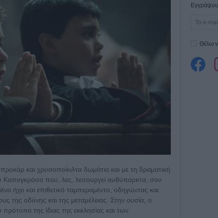
Εγγράψου 
Θέλω ν
μπροκάρ και χρυσοποίκιλτα δωμάτια και με τη δραματική
 Καπογκρόσο που, λες, λειτουργεί αυθύπαρκτα, σαν
μένο ήχο και επιθετικό ταμπεραμέντο, οδηγώντας και
υς της οδύνης και της μεταμέλειας. Στην ουσία, ο
ο πρότυπο της ίδιας της εκκλησίας και των