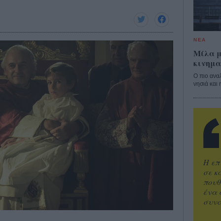
ΝΕΑ
Μίλα μ
κινημα
Ο πιο ανα
νησιά και 
Η επ
σε κ
πουθ
ένα 
συνα