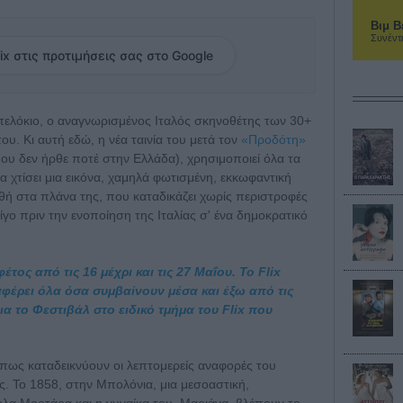
Βιμ Β
Συνέντ
ix στις προτιμήσεις σας στο Google
Μπελόκιο, ο αναγνωρισμένος Ιταλός σκηνοθέτης των 30+
του. Κι αυτή εδώ, η νέα ταινία του μετά τον
«Προδότη»
ου δεν ήρθε ποτέ στην Ελλάδα), χρησιμοποιεί όλα τα
α χτίσει μια εικόνα, χαμηλά φωτισμένη, εκκωφαντική
ή στα πλάνα της, που καταδικάζει χωρίς περιστροφές
ίγο πριν την ενοποίηση της Ιταλίας σ' ένα δημοκρατικό
τος από τις 16 μέχρι και τις 27 Μαΐου. Το Flix
ταφέρει όλα όσα συμβαίνουν μέσα και έξω από τις
α το Φεστιβάλ στο ειδικό τμήμα του Flix που
 όπως καταδεικνύουν οι λεπτομερείς αναφορές του
ς. Το 1858, στην Μπολόνια, μια μεσοαστική,
ολα Μορτάρα και η γυναίκα του, Μαριάνα, βλέπουν το