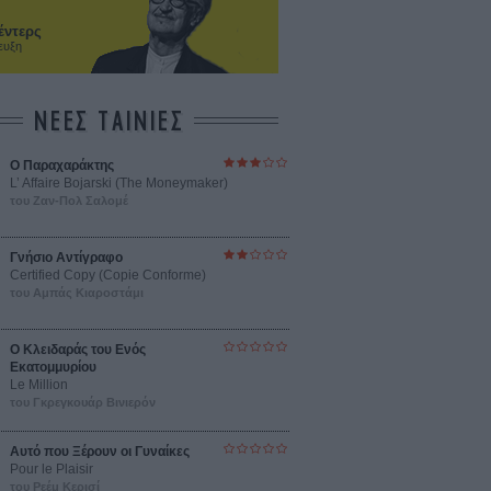
έντερς
ευξη
ΝΕΕΣ ΤΑΙΝΙΕΣ
Ο Παραχαράκτης
L’ Affaire Bojarski (The Moneymaker)
του Ζαν-Πολ Σαλομέ
Γνήσιο Αντίγραφο
Certified Copy (Copie Conforme)
του Αμπάς Κιαροστάμι
Ο Κλειδαράς του Ενός
Εκατομμυρίου
Le Million
του Γκρεγκουάρ Βινιερόν
Αυτό που Ξέρουν οι Γυναίκες
Pour le Plaisir
του Ρεέμ Κερισί