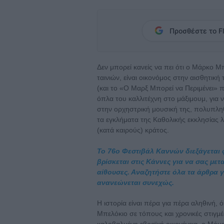
Προσθέστε το Fl
Δεν μπορεί κανείς να πει ότι ο Μάρκο 
ταινιών, είναι οικονόμος στην αισθητική 
(και το «Ο Μαρξ Μπορεί να Περιμένει» π
όπλα του καλλιτέχνη στο μάξιμουμ, για ν
στην ορχηστρική μουσική της, πολυπληθ
τα εγκλήματα της Καθολικής εκκλησίας λ
(κατά καιρούς) κράτος.
Το 76ο Φεστιβάλ Καννών διεξάγεται φέ
βρίσκεται στις Κάννες για να σας με
αίθουσες. Αναζητήστε όλα τα άρθρα γι
ανανεώνεται συνεχώς.
Η ιστορία είναι πέρα για πέρα αληθινή,
Μπελόκιο σε τόπους και χρονικές στιγμέ
καλοβαλμένη εβραϊκή οικογένεια, ο Μόμ