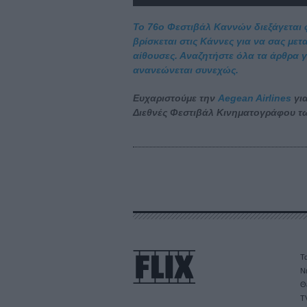
Το 76ο Φεστιβάλ Καννών διεξάγεται φέ
βρίσκεται στις Κάννες για να σας με
αίθουσες. Αναζητήστε όλα τα άρθρα γι
ανανεώνεται συνεχώς.
Ευχαριστούμε την
Aegean Airlines
για
Διεθνές Φεστιβάλ Κινηματογράφου τ
Τα
Ν
Θ
T