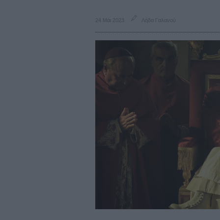
24 Μάι 2023
Λήδα Γαλανού