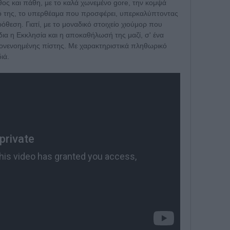
θος και πάθη, με το καλά χωνεμένο gore, την κομψά
μό της, το υπερθέαμα που προσφέρει, υπερκαλύπτοντας
όθεση. Γιατί, με το μοναδικό στοιχείο χιούμορ που
δια η Εκκλησία και η αποκαθήλωσή της μαζί, σ' ένα
πονενοημένης πίστης. Με χαρακτηριστικά πληθωρικό
ιά.