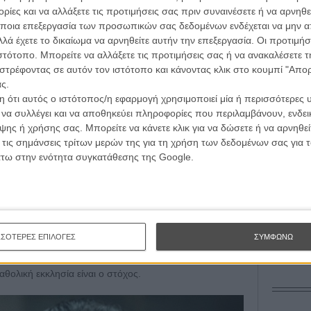
L’ Affaire
ίες και να αλλάξετε τις προτιμήσεις σας πριν συναινέσετε ή να αρνηθεί
Ζαν-Πολ 
wsletter
του flix, στο inbox σου
ποια επεξεργασία των προσωπικών σας δεδομένων ενδέχεται να μην απ
λά έχετε το δικαίωμα να αρνηθείτε αυτήν την επεξεργασία. Οι προτιμήσ
τογραφικές ειδήσεις | νέες ταινίες | πρόγραμμα αιθουσών για όλη την Ελλάδα |
ιστότοπο. Μπορείτε να αλλάξετε τις προτιμήσεις σας ή να ανακαλέσετε
ές | συνεντεύξεις | απόψεις | αφιερώματα | διαγωνισμοί
στρέφοντας σε αυτόν τον ιστότοπο και κάνοντας κλικ στο κουμπί "Απ
ς.
 ότι αυτός ο ιστότοπος/η εφαρμογή χρησιμοποιεί μία ή περισσότερες 
Οδύσ
ι να συλλέγει και να αποθηκεύει πληροφορίες που περιλαμβάνουν, ενδεικ
ΕΓΓΡΑΦΗ
Save
ης ή χρήσης σας. Μπορείτε να κάνετε κλικ για να δώσετε ή να αρνηθε
Καμπ
 τις σημάνσεις τρίτων μερών της για τη χρήση των δεδομένων σας για
άτω στην ενότητα συγκατάθεσης της Google.
ενειακό δράμα, ακόμα λιγότερο στις συναισθηματικές
Ο Τζ
α του Εντγκάρντο, τον οποίο βλέπουμε να μεγαλώνει
διαπ
τεπίλεπτου Λεονάρντο Μαλτέζε). Το κέντρο του
πρακτικές και η πλύση εγκεφάλου της Καθολικής
10 κ
τον 
ς του Πάπα Πίου, η καταδυνάστευση με έμβλημα τον
ρώπινου δυναμικού και πλούτου. Σ' αυτό το πλαίσιο,
ΣΣΟΤΕΡΕΣ ΕΠΙΛΟΓΕΣ
ΣΥΜΦΩΝΩ
Spid
ότητα της εβραϊκής θρησκείας (εκείνων που, όπως
δολοφόνησαν τον Χριστό), ούτε γενικεύεται η κατηγορία
θολική εκκλησία είναι ο στόχος.