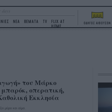
 days
ΙΝΙΕΣ
ΝΕΑ
ΘΕΜΑΤΑ
TV
FLIX AT
ΟΔΗΓΟΣ ΑΙΘΟΥΣΩΝ
HOME
παγωγή» του Μάρκο
 μπαρόκ, οπερατική,
 Καθολική Εκκλησία
ζει μύρο και αίμα.