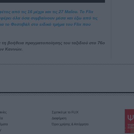
τος από τις 16 μέχρι και τις 27 Μαΐου. Το Flix
ταφέρει όλα όσα συμβαίνουν μέσα και έξω από τις
α το Φεστιβάλ στο ειδικό τμήμα του Flix που
 τη βοήθεια πραγματοποίησης του ταξιδιού στο 76ο
ων Καννών.
ινίες
Σχετικά με το FLIX
έα
Διαφήμιση
έματα
Όροι χρήσης & Απόρρητο
V