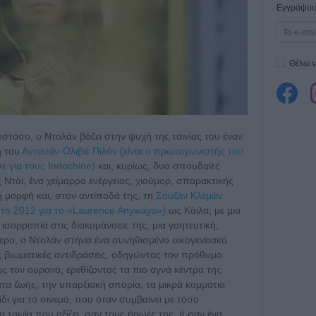
Εγγράψου 
Θέλω ν
στόσο, ο Ντολάν βάζει στην ψυχή της ταινίας του έναν
ή του
Αντουάν-Ολιβιέ Πιλόν (είναι ο πρωταγωνιστής του
ε για τους Indochine)
και, κυρίως, δυο σπουδαίες
 Ντάι, ένα χείμαρρο ενέργειας, χιούμορ, σπαρακτικής
 μορφή και, στον αντίποδά της, τη
Σουζάν Κλεμάν
το 2012 για το «Laurence Anyways»)
ως Κάιλα, με μια
ισορροπία στις διακυμάνσεις της, μια γοητευτική,
ερο, ο Ντολάν στήνει ένα συνηθισμένο οικογενειακό
 βιωματικές αντιδράσεις, οδηγώντας τον πρόθυμο
 τον ουρανό, ερεθίζοντας τα πιο αγνά κέντρα της
τα ζωής, την υπαρξιακή απορία, τα μικρά κομμάτια
ίδι για το σινεμά, που όταν συμβαίνει με τόσο
 ταινία που αξίζει, σαν τους ήρωές της, ή σαν ένα