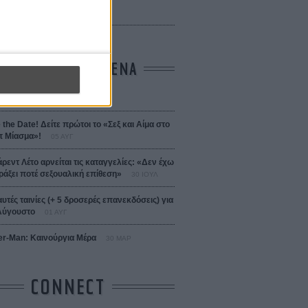
 Bojarski (The Moneymaker)
Σαλομέ
ΤΑ ΠΙΟ ΔΙΑΒΑΣΜΕΝΑ
σεια
01 ΙΟΥΛ
 the Date! Δείτε πρώτοι το «Σεξ και Αίμα στο
 Μίασμα»!
05 ΑΥΓ
άρεντ Λέτο αρνείται τις καταγγελίες: «Δεν έχω
ράξει ποτέ σεξουαλική επίθεση»
30 ΙΟΥΛ
αυτές ταινίες (+ 5 δροσερές επανεκδόσεις) για
Αύγουστο
01 ΑΥΓ
er-Man: Καινούργια Μέρα
30 ΜΑΡ
CONNECT