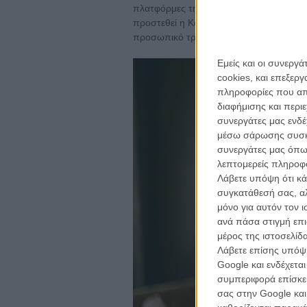
πλατφόρμες της και τα στενά της τζιν και 
προστεθεί η Κάιλα, η συνεσταλμένη γει
προσωπικό τραύμα και, στην Ντάι και το
Εμείς και οι συνεργ
cookies, και επεξε
πληροφορίες που απο
διαφήμισης και περι
συνεργάτες μας ενδέ
μέσω σάρωσης συσκευ
συνεργάτες μας όπω
λεπτομερείς πληροφορ
Λάβετε υπόψη ότι κά
συγκατάθεσή σας, αλ
μόνο για αυτόν τον 
ανά πάσα στιγμή επι
μέρος της ιστοσελίδα
Λάβετε επίσης υπόψη
Google και ενδέχετα
συμπεριφορά επίσκεψ
σας στην Google και