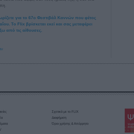
άπη.
ρίζετε για το 67ο Φεστιβάλ Καννών που φέτος
Μαΐου. Το Flix βρίσκεται εκεί και σας μεταφέρει
ξω από τις αίθουσες.
άν
ινίες
Σχετικά με το FLIX
έα
Διαφήμιση
έματα
Όροι χρήσης & Απόρρητο
V