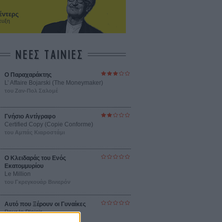
έντερς
ευξη
ΝΕΕΣ ΤΑΙΝΙΕΣ
Ο Παραχαράκτης
L’ Affaire Bojarski (The Moneymaker)
του Ζαν-Πολ Σαλομέ
Γνήσιο Αντίγραφο
Certified Copy (Copie Conforme)
του Αμπάς Κιαροστάμι
Ο Κλειδαράς του Ενός
Εκατομμυρίου
Le Million
του Γκρεγκουάρ Βινιερόν
Αυτό που Ξέρουν οι Γυναίκες
Pour le Plaisir
του Ρεέμ Κερισί