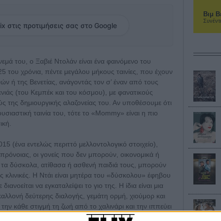
Βιμ Β
Συνέντ
ix στις προτιμήσεις σας στο Google
ινεμά του, ο Ξαβιέ Ντολάν είναι ένα φαινόμενο του
25 του χρόνια, πέντε μεγάλου μήκους ταινίες, που έχουν
ών ή της Βενετίας, ανάγοντάς τον σ’ έναν από τους
νιάς (του Κεμπέκ και του κόσμου), με φανατικούς
ύς της δημιουργικής αλαζονείας του. Αν υποθέσουμε ότι
υσιαστική ταινία του, τότε το «Mommy» είναι η πιο
ική.
2015 (ένα εντελώς περιττό μελλοντολογικό στοιχείο),
 πρόνοιας, οι γονείς που δεν μπορούν, οικονομικά ή
 τα δύσκολα, ατίθασα ή ασθενή παιδιά τους, μπορούν
 κλινικές. Η Ντάι είναι μητέρα του «δύσκολου» έφηβου
 διανοείται να εγκαταλείψει το γιο της. Η ίδια είναι μια
λλονή δεύτερης διαλογής, γεμάτη ορμή, χιούμορ και
 την κάθε στιγμή τη ζωή από το χαλινάρι και την ιππεύει
μπόδιο, φορά το χαμόγελό της, τις ψηλοτάκουνες