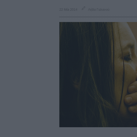
22 Μάι 2014
Λήδα Γαλανού