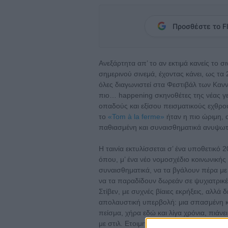
Προσθέστε το Fl
Ανεξάρτητα απ’ το αν εκτιμά κανείς το σ
σημερινού σινεμά, έχοντας κάνει, ως τα 
όλες διαγωνιστεί στα Φεστιβάλ των Κανν
πιο… happening σκηνοθέτες της νέας γε
οπαδούς και εξίσου πεισματικούς εχθρο
το
«Tom à la ferme»
ήταν η πιο ώριμη, ο
παθιασμένη και συναισθηματικά ανυψωτ
Η ταινία εκτυλίσσεται σ’ ένα υποθετικό 
όπου, μ’ ένα νέο νομοσχέδιο κοινωνικής
συναισθηματικά, να τα βγάλουν πέρα με
να τα παραδίδουν δωρεάν σε ψυχιατρικές
Στίβεν, με συχνές βίαιες εκρήξεις, αλλά δε
απολαυστική υπερβολή: μια σπασμένη κα
πείσμα, χήρα εδώ και λίγα χρόνια, πιάνει
με στιλ. Ετοιμη ν’ αντιμετωπίσει κάθε ε