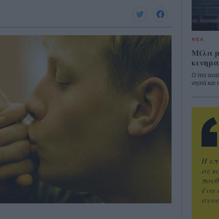
ΝΕΑ
Μίλα μ
κινημα
Ο πιο ανα
νησιά και 
Η επ
σε κ
πουθ
ένα 
συνα