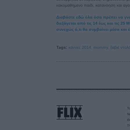
κακομαθημένο παιδί, κατανόηση και αγ
Διαβάστε εδώ όλα όσα πρέπει να γνω
διεξάγεται από τις 14 έως και τις 25 
συνεχώς ό,τι θα συμβαίνει μέσα και έ
Tags:
κάννες 2014,
mommy,
ξαβιέ ντολ
Τα
Ν
Θ
T