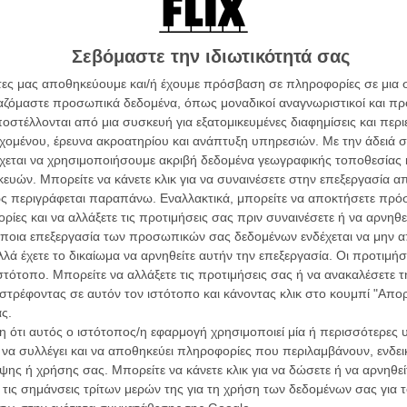
επιτίθεται. Στη μικρή, ιδιαίτερη οικογένεια, θα έρθει να
τόνισσα, που προσπαθεί να ξεπεράσει ένα πρόσφατο
ν Στίβεν θα βρει ένα απρόσμενο καταφύγιο.
Σεβόμαστε την ιδιωτικότητά σας
άτες μας αποθηκεύουμε και/ή έχουμε πρόσβαση σε πληροφορίες σε μια
ργαζόμαστε προσωπικά δεδομένα, όπως μοναδικοί αναγνωριστικοί και 
στέλλονται από μια συσκευή για εξατομικευμένες διαφημίσεις και περ
εχομένου, έρευνα ακροατηρίου και ανάπτυξη υπηρεσιών.
Με την άδειά σα
Οι Αρμονί
χεται να χρησιμοποιήσουμε ακριβή δεδομένα γεωγραφικής τοποθεσίας 
Werckmei
ών. Μπορείτε να κάνετε κλικ για να συναινέσετε στην επεξεργασία απ
Μπέλα Τα
ς περιγράφεται παραπάνω. Εναλλακτικά, μπορείτε να αποκτήσετε πρό
Μια Θέση 
ίες και να αλλάξετε τις προτιμήσεις σας πριν συναινέσετε ή να αρνηθεί
A Place in
ποια επεξεργασία των προσωπικών σας δεδομένων ενδέχεται να μην απ
Τζορτζ Στί
λά έχετε το δικαίωμα να αρνηθείτε αυτήν την επεξεργασία. Οι προτιμήσ
ιστότοπο. Μπορείτε να αλλάξετε τις προτιμήσεις σας ή να ανακαλέσετε
Οδύσσεια
The Odys
στρέφοντας σε αυτόν τον ιστότοπο και κάνοντας κλικ στο κουμπί "Απ
Κρίστοφε
ς.
 ότι αυτός ο ιστότοπος/η εφαρμογή χρησιμοποιεί μία ή περισσότερες 
Ψηλά Τακ
Tacones l
ι να συλλέγει και να αποθηκεύει πληροφορίες που περιλαμβάνουν, ενδεικ
Πέδρο Αλ
ης ή χρήσης σας. Μπορείτε να κάνετε κλικ για να δώσετε ή να αρνηθε
 τις σημάνσεις τρίτων μερών της για τη χρήση των δεδομένων σας για
Ο Παραχα