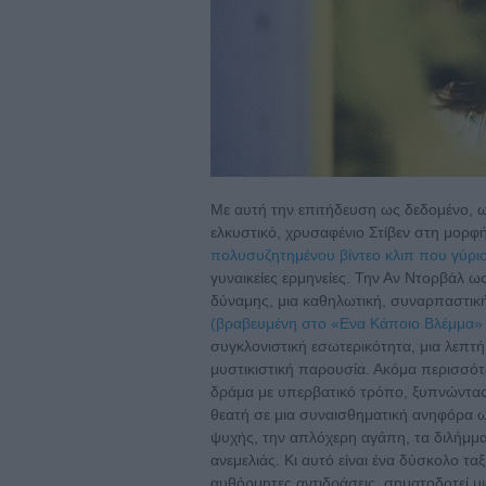
Με αυτή την επιτήδευση ως δεδομένο, ω
ελκυστικό, χρυσαφένιο Στίβεν στη μορφ
πολυσυζητημένου βίντεο κλιπ που γύρισ
γυναικείες ερμηνείες. Την Αν Ντορβάλ ως
δύναμης, μια καθηλωτική, συναρπαστική
(βραβευμένη στο «Ενα Κάποιο Βλέμμα» 
συγκλονιστική εσωτερικότητα, μια λεπτή 
μυστικιστική παρουσία. Ακόμα περισσότ
δράμα με υπερβατικό τρόπο, ξυπνώντας
θεατή σε μια συναισθηματική ανηφόρα ως
ψυχής, την απλόχερη αγάπη, τα διλήμμα
ανεμελιάς. Κι αυτό είναι ένα δύσκολο ταξ
αυθόρμητες αντιδράσεις, σηματοδοτεί μια