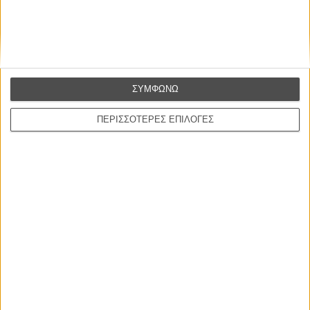
συναίσθημα.»
Βιμ Βέντερς
Συνέντευξη
ΣΥΜΦΩΝΩ
ΝΕΕΣ ΤΑΙΝΙΕΣ
ΠΕΡΙΣΣΟΤΕΡΕΣ ΕΠΙΛΟΓΕΣ
Ο Παραχαράκτης
L’ Affaire Bojarski (The Moneymaker)
του Ζαν-Πολ Σαλομέ
Γνήσιο Αντίγραφο
Certified Copy (Copie Conforme)
του Αμπάς Κιαροστάμι
Ο Κλειδαράς του Ενός Εκατομμυρίου
Le Million
του Γκρεγκουάρ Βινιερόν