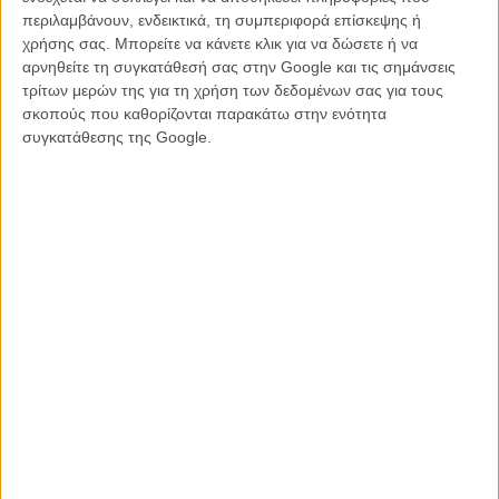
περιλαμβάνουν, ενδεικτικά, τη συμπεριφορά επίσκεψης ή
Κι ενώ τα δύο αρσενικά είναι απολαυστικά, η πάλαι ποτέ
χρήσης σας. Μπορείτε να κάνετε κλικ για να δώσετε ή να
πολυαγαπημένη Μεγκ Ράιαν μοιάζει να έχει αποχαιρετήσει την
αρνηθείτε τη συγκατάθεσή σας στην Google και τις σημάνσεις
εκφραστικότητα του προσώπου της και το σήμα-κατατεθέν
τρίτων μερών της για τη χρήση των δεδομένων σας για τους
αλάνθαστο κωμικό της timing για πάντα. Τι κρίμα...
σκοπούς που καθορίζονται παρακάτω στην ενότητα
συγκατάθεσης της Google.