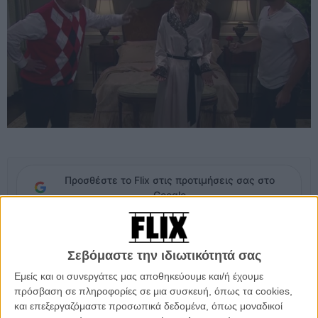
Προσθέστε το Flix στις προτιμήσεις σας στο
Google
Φυσικά πρόκειται για σατιρικό βίντεο από το late night show του
Σεβόμαστε την ιδιωτικότητά σας
Τζέιμς Κόρντεν. Γραμμένο πανέξυπνα (πάνω σε στίχους
τραγουδιών της Beyonce) κι ερμηνευμένο όμως ζωνταντά (όπως θα
Εμείς και οι συνεργάτες μας αποθηκεύουμε και/ή έχουμε
γινόταν στο Saturday Night Live) κι από τους καλεσμένους του,
πρόσβαση σε πληροφορίες σε μια συσκευή, όπως τα cookies,
Μέγκ Ράιαν και Ανταμ Σκοτ, το σκετς έχει ιδιαίτερο βαθμό
και επεξεργαζόμαστε προσωπικά δεδομένα, όπως μοναδικοί
δυσκολίας.