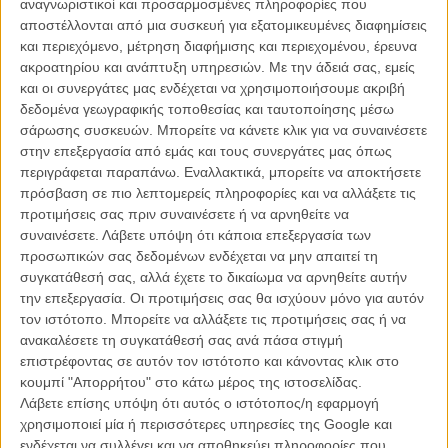
αναγνωριστικοί και προσαρμοσμένες πληροφορίες που
αποστέλλονται από μια συσκευή για εξατομικευμένες διαφημίσεις
Θυμηθείτε κι αυτό:
Το βίντεο της μέρας: Τζούλιαν Μουρ, Τζέιμς
και περιεχόμενο, μέτρηση διαφήμισης και περιεχομένου, έρευνα
Κόρντεν σε σαπουνόπερα
ακροατηρίου και ανάπτυξη υπηρεσιών.
Με την άδειά σας, εμείς
και οι συνεργάτες μας ενδέχεται να χρησιμοποιήσουμε ακριβή
Οι κανόνες του «The Bold and the Lyrical» είναι ότι οι
δεδομένα γεωγραφικής τοποθεσίας και ταυτοποίησης μέσω
πρωταγωνιστές συνομιλούν χρησιμοποιώντας στίχους διάσημων
σάρωσης συσκευών. Μπορείτε να κάνετε κλικ για να συναινέσετε
τραγουδιών της Queen B. Το στήσιμο της σκηνής θέλει τους Μεγκ
στην επεξεργασία από εμάς και τους συνεργάτες μας όπως
Ράιαν και Ανταμ Σκοτ παράνομο ζευγάρι, με τον σύζυγο Τζέιμς
περιγράφεται παραπάνω. Εναλλακτικά, μπορείτε να αποκτήσετε
Κόρντεν να τους πιάνει στα πράσα.
πρόσβαση σε πιο λεπτομερείς πληροφορίες και να αλλάξετε τις
προτιμήσεις σας πριν συναινέσετε ή να αρνηθείτε να
συναινέσετε.
Λάβετε υπόψη ότι κάποια επεξεργασία των
προσωπικών σας δεδομένων ενδέχεται να μην απαιτεί τη
συγκατάθεσή σας, αλλά έχετε το δικαίωμα να αρνηθείτε αυτήν
την επεξεργασία. Οι προτιμήσεις σας θα ισχύουν μόνο για αυτόν
τον ιστότοπο. Μπορείτε να αλλάξετε τις προτιμήσεις σας ή να
ανακαλέσετε τη συγκατάθεσή σας ανά πάσα στιγμή
επιστρέφοντας σε αυτόν τον ιστότοπο και κάνοντας κλικ στο
κουμπί "Απορρήτου" στο κάτω μέρος της ιστοσελίδας.
Λάβετε επίσης υπόψη ότι αυτός ο ιστότοπος/η εφαρμογή
χρησιμοποιεί μία ή περισσότερες υπηρεσίες της Google και
ενδέχεται να συλλέγει και να αποθηκεύει πληροφορίες που