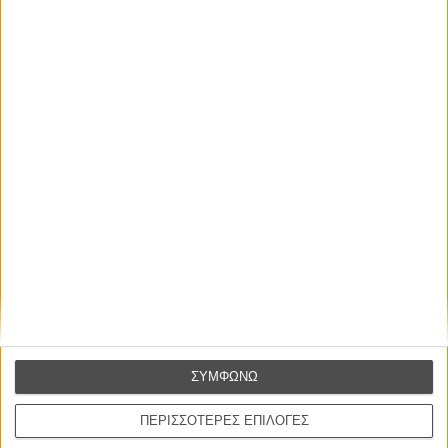
καλύτερο, δεν σε πάει πουθενά η επιτυχία. Είναι
απλώς ένα ωραίο, ανεβαστικό, επιφανειακό
συναίσθημα.»
Βιμ Βέντερς
Συνέντευξη
ΝΕΕΣ ΤΑΙΝΙΕΣ
Γνήσιο Αντίγραφο
Certified Copy (Copie Conforme)
του Αμπάς Κιαροστάμι
Ο Παραχαράκτης
L’ Affaire Bojarski (The Moneymaker)
του Ζαν-Πολ Σαλομέ
ΣΥΜΦΩΝΩ
Ο Κλειδαράς του Ενός Εκατομμυρίου
ΠΕΡΙΣΣΟΤΕΡΕΣ ΕΠΙΛΟΓΕΣ
Le Million
του Γκρεγκουάρ Βινιερόν