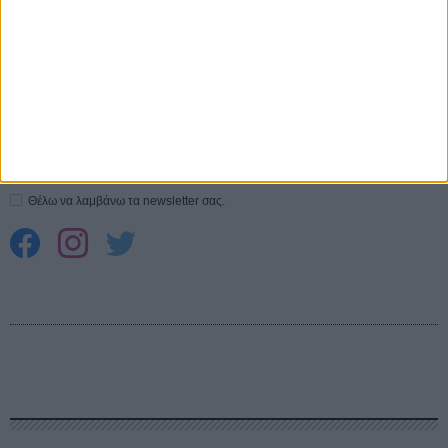
Spider-Man: Καινούργια Μέρα
30 ΜΑΡ
CONNECT
Εγγράψου στο εβδομαδιαίο newsletter μας.
ΕΓΓΡΑΦΗ
Θέλω να λαμβάνω τα newsletter σας.