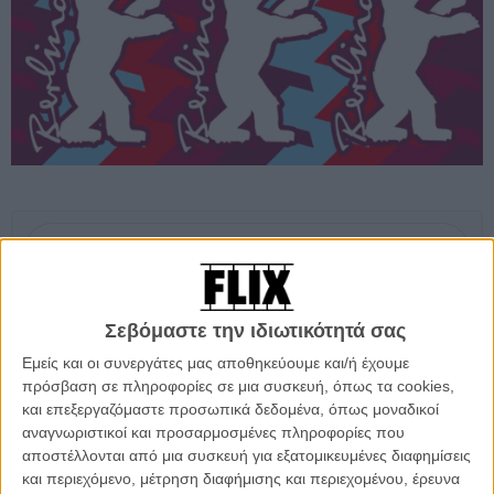
Προσθέστε το Flix στις προτιμήσεις σας στο
Google
Σεβόμαστε την ιδιωτικότητά σας
Μετράει και το αποτέλεσμα, μετράει και η πρόθεση. Αν κάτι
θαυμάσιο συμβαίνει στον κόσμο του ελληνικού σινεμά, αυτό είναι οι
Εμείς και οι συνεργάτες μας αποθηκεύουμε και/ή έχουμε
συχνές συμμετοχές των νέων ταινιών στα A-list διεθνή Φεστιβάλ κι
πρόσβαση σε πληροφορίες σε μια συσκευή, όπως τα cookies,
αυτό, φυσικά, είναι μια διαδικασία που απαιτεί όχι μόνο η ταινία να
και επεξεργαζόμαστε προσωπικά δεδομένα, όπως μοναδικοί
ικανοποιήσει τους προγραμματιστές, αλλά και τεράστια προσπάθεια
αναγνωριστικοί και προσαρμοσμένες πληροφορίες που
και έξοδα από την πλευρά των Ελλήνων παραγωγών. Ετσι, με
αποστέλλονται από μια συσκευή για εξατομικευμένες διαφημίσεις
ιδιαίτερη χαρά ενημερωνόμαστε από τη διευκόλυνση που θα κάνει η
και περιεχόμενο, μέτρηση διαφήμισης και περιεχομένου, έρευνα