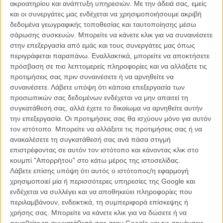
φετινή, 66η Berlinale, στο εγχώριο σινεμά.
ακροατηρίου και ανάπτυξη υπηρεσιών.
Με την άδειά σας, εμείς
και οι συνεργάτες μας ενδέχεται να χρησιμοποιήσουμε ακριβή
Οι ελληνικές ταινίες δεν θα καταβάλουν το αντίτιμο εγγραφής στο
δεδομένα γεωγραφικής τοποθεσίας και ταυτοποίησης μέσω
66ο Διεθνές Φεστιβάλ Κινηματογράφου του Βερολίνου. Μετά από
σάρωσης συσκευών. Μπορείτε να κάνετε κλικ για να συναινέσετε
σχετική συνεννόηση μεταξύ του Ελληνικού Κέντρου
στην επεξεργασία από εμάς και τους συνεργάτες μας όπως
Κινηματογράφου και της Berlinale 2016 που θα διεξαχθεί από τις 11
περιγράφεται παραπάνω. Εναλλακτικά, μπορείτε να αποκτήσετε
έως τις 21 Φεβρουαρίου, ο διευθυντής του Φεστιβάλ, Ντίτερ Κόσλικ,
πρόσβαση σε πιο λεπτομερείς πληροφορίες και να αλλάξετε τις
αποφάσισε, ειδικά για φέτος και λόγω του προβλήματος της
προτιμήσεις σας πριν συναινέσετε ή να αρνηθείτε να
επιβολής των capital controls, οι ελληνικές ταινίες που θα
συναινέσετε.
Λάβετε υπόψη ότι κάποια επεξεργασία των
υποβληθούν για να κριθούν για την επιλογή τους στο Φεστιβάλ, να
προσωπικών σας δεδομένων ενδέχεται να μην απαιτεί τη
μην καταβάλουν το αντίτιμο εγγραφής στην οn-line υποβολή τους,
συγκατάθεσή σας, αλλά έχετε το δικαίωμα να αρνηθείτε αυτήν
το οποίο ανέρχεται στο ποσό των 150€ για ταινίες μεγάλου μήκους
την επεξεργασία. Οι προτιμήσεις σας θα ισχύουν μόνο για αυτόν
και στο ποσό των 60€ για ταινίες μικρού μήκους.
τον ιστότοπο. Μπορείτε να αλλάξετε τις προτιμήσεις σας ή να
ανακαλέσετε τη συγκατάθεσή σας ανά πάσα στιγμή
Οι ενδιαφερόμενοι μπορούν να απευθύνονται με e-mail στο Τμήμα
επιστρέφοντας σε αυτόν τον ιστότοπο και κάνοντας κλικ στο
Hellas Film του Ε.Κ.Κ. προκειμένου να τους αποσταλεί ο ειδικός
κουμπί "Απορρήτου" στο κάτω μέρος της ιστοσελίδας.
κωδικός που θα τους επιτρέπει να μην πληρώσουν αντίτιμο
Λάβετε επίσης υπόψη ότι αυτός ο ιστότοπος/η εφαρμογή
εγγραφής, όπως και άλλες χρήσιμες οδηγίες. Για μεγάλου μήκους
χρησιμοποιεί μία ή περισσότερες υπηρεσίες της Google και
ταινίες η προθεσμία υποβολής λήγει στις 30 Οκτωβρίου και για
ενδέχεται να συλλέγει και να αποθηκεύει πληροφορίες που
ταινίες μικρού μήκους στις 17 Νοεμβρίου. Οι ημερομηνίες επιλογής
περιλαμβάνουν, ενδεικτικά, τη συμπεριφορά επίσκεψης ή
από την προκριματική επιτροπή του Φεστιβάλ είναι 20-30
χρήσης σας. Μπορείτε να κάνετε κλικ για να δώσετε ή να
Οκτωβρίου, 10-20 Νοεμβρίου κα 1-22 Δεκεμβρίου.
αρνηθείτε τη συγκατάθεσή σας στην Google και τις σημάνσεις