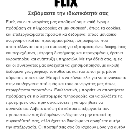
Σεβόμαστε την ιδιωτικότητά σας
Εμείς και οι συνεργάτες μας αποθηκεύουμε και/ή έχουμε
πρόσβαση σε πληροφορίες σε μια συσκευή, όπως τα cookies,
και επεξεργαζόμαστε προσωπικά δεδομένα, όπως μοναδικοί
αναγνωριστικοί και προσαρμοσμένες πληροφορίες που
αποστέλλονται από μια συσκευή για εξατομικευμένες διαφημίσεις
και περιεχόμενο, μέτρηση διαφήμισης και περιεχομένου, έρευνα
ακροατηρίου και ανάπτυξη υπηρεσιών.
Με την άδειά σας, εμείς
και οι συνεργάτες μας ενδέχεται να χρησιμοποιήσουμε ακριβή
δεδομένα γεωγραφικής τοποθεσίας και ταυτοποίησης μέσω
σάρωσης συσκευών. Μπορείτε να κάνετε κλικ για να συναινέσετε
Προσθέστε το Flix στις προτιμήσεις σας στο
στην επεξεργασία από εμάς και τους συνεργάτες μας όπως
Google
περιγράφεται παραπάνω. Εναλλακτικά, μπορείτε να αποκτήσετε
πρόσβαση σε πιο λεπτομερείς πληροφορίες και να αλλάξετε τις
προτιμήσεις σας πριν συναινέσετε ή να αρνηθείτε να
Echolot είναι ένα μηχάνημα που μετράει το βάθος της θάλασσας
συναινέσετε.
Λάβετε υπόψη ότι κάποια επεξεργασία των
μέσω της ηχούς.
προσωπικών σας δεδομένων ενδέχεται να μην απαιτεί τη
συγκατάθεσή σας, αλλά έχετε το δικαίωμα να αρνηθείτε αυτήν
Με τον ίδιο τρόπο το «Echolot» του Αθανάσιου Καρανικόλα είναι μια
την επεξεργασία. Οι προτιμήσεις σας θα ισχύουν μόνο για αυτόν
ταινία για μια παρέα νέων που προσπαθεί να μετρήσει το δικό της