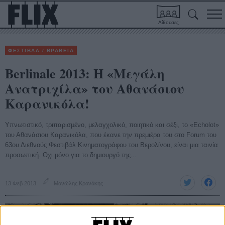
Αίθουσες
ΦΕΣΤΙΒΑΛ / ΒΡΑΒΕΙΑ
Berlinale 2013: Η «Μεγάλη
Ανατριχίλα» του Αθανάσιου
Καρανικόλα!
Υπνωτιστικό, τριπαρισμένο, μελαγχολικό, ποιητικό και σέξι, το «Εcholot»
του Αθανάσιου Καρανικόλα, που έκανε την πρεμιέρα του στο Forum του
63ου Διεθνούς Φεστιβάλ Κινηματογράφου του Βερολίνου, είναι μια ταινία
προσωπική. Οχι μόνο για το δημιουργό της...
13 Φεβ 2013
Μανώλης Κρανάκης