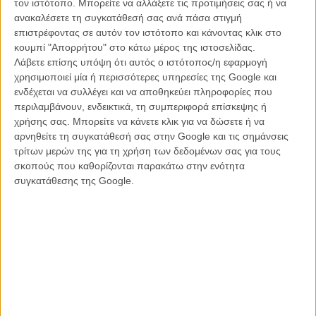
τον ιστότοπο. Μπορείτε να αλλάξετε τις προτιμήσεις σας ή να
βάθος, συγκεντρωμένη σε μια απομονωμένη έπαυλη κάπου στην
ανακαλέσετε τη συγκατάθεσή σας ανά πάσα στιγμή
εξοχή της Γερμανίας μετά την αυτοκτονία ενός από τα μέλη της.
επιστρέφοντας σε αυτόν τον ιστότοπο και κάνοντας κλικ στο
κουμπί "Απορρήτου" στο κάτω μέρος της ιστοσελίδας.
Ο,τι, όμως, θα ξεκινήσει σαν ένα ξέφρενο πάρτι θρήνου με σκληρό
Λάβετε επίσης υπόψη ότι αυτός ο ιστότοπος/η εφαρμογή
ροκ και αλκοόλ, θα βρει τον κάθε ένα από τους ήρωες αυτής της εν
χρησιμοποιεί μία ή περισσότερες υπηρεσίες της Google και
είδει κηδείας σε μια προσωπική αναζήτηση ζωής, καθώς μέσα σε
ενδέχεται να συλλέγει και να αποθηκεύει πληροφορίες που
ένα και μόνο βράδυ όλοι τους θα διανύσουν μια απόσταση ανάμεσα
περιλαμβάνουν, ενδεικτικά, τη συμπεριφορά επίσκεψης ή
στον εαυτό τους και τον... άλλο.
χρήσης σας. Μπορείτε να κάνετε κλικ για να δώσετε ή να
αρνηθείτε τη συγκατάθεσή σας στην Google και τις σημάνσεις
τρίτων μερών της για τη χρήση των δεδομένων σας για τους
σκοπούς που καθορίζονται παρακάτω στην ενότητα
Είναι αξιοθαύμαστο πως ο Καρανικόλας καταφέρνει να μας
συγκατάθεσης της Google.
συστήσει έναν - έναν τους ήρωες του, χωρίς ουσιαστικά να μας πει
τίποτα για τον καθένα από αυτούς, αλλά αφήνοντας απλά την
κάμερα να τους ακολουθεί στο αποκαλυπτικό ξενύχτι τους.
Σαν υπνωτισμένοι - περισσότερο από ένα κράμα μελαγχολίας και
εσωτερικού θρήνου, παρά από το αλκοόλ -, όλοι τους περιφέρονται
μέσα στην έπαυλη σαν τους θεατές μιας συναυλίας που μόλις
τέλειωσε, αλλά ο απόηχός της συνεχίζει να ακούγεται μέσα στο
κεφάλι τους. Και εκεί, διαταράσσοντας την απόλυτη ησυχία μιας