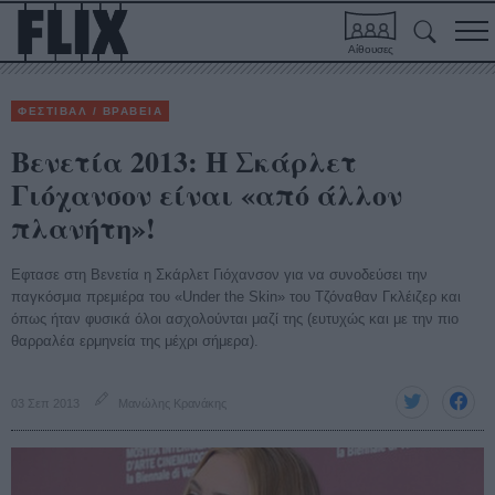
Αίθουσες
ΦΕΣΤΙΒΑΛ / ΒΡΑΒΕΙΑ
Βενετία 2013: Η Σκάρλετ
Γιόχανσον είναι «από άλλον
πλανήτη»!
Εφτασε στη Βενετία η Σκάρλετ Γιόχανσον για να συνοδεύσει την
παγκόσμια πρεμιέρα του «Under the Skin» του Τζόναθαν Γκλέιζερ και
όπως ήταν φυσικά όλοι ασχολούνται μαζί της (ευτυχώς και με την πιο
θαρραλέα ερμηνεία της μέχρι σήμερα).
03 Σεπ 2013
Μανώλης Κρανάκης