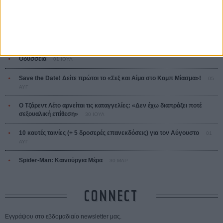
ΤΑ ΠΙΟ
ΔΙΑΒΑΣΜΕΝΑ
Οδύσσεια
01 ΙΟΥΛ
Save the Date! Δείτε πρώτοι το «Σεξ και Αίμα στο Καμπ Μίασμα»!
05
ΑΥΓ
Ο Τζάρεντ Λέτο αρνείται τις καταγγελίες: «Δεν έχω διαπράξει ποτέ
σεξουαλική επίθεση»
30 ΙΟΥΛ
10 καυτές ταινίες (+ 5 δροσερές επανεκδόσεις) για τον Αύγουστο
01
ΑΥΓ
Spider-Man: Καινούργια Μέρα
30 ΜΑΡ
CONNECT
Εγγράψου στο εβδομαδιαίο newsletter μας.