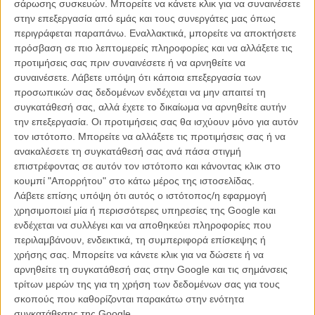
σάρωσης συσκευών. Μπορείτε να κάνετε κλικ για να συναινέσετε
απομονωμένη προσπαθώντας να βρω την προσέγγιση του
στην επεξεργασία από εμάς και τους συνεργάτες μας όπως
ρόλου.»
περιγράφεται παραπάνω. Εναλλακτικά, μπορείτε να αποκτήσετε
πρόσβαση σε πιο λεπτομερείς πληροφορίες και να αλλάξετε τις
προτιμήσεις σας πριν συναινέσετε ή να αρνηθείτε να
συναινέσετε.
Λάβετε υπόψη ότι κάποια επεξεργασία των
προσωπικών σας δεδομένων ενδέχεται να μην απαιτεί τη
συγκατάθεσή σας, αλλά έχετε το δικαίωμα να αρνηθείτε αυτήν
την επεξεργασία. Οι προτιμήσεις σας θα ισχύουν μόνο για αυτόν
τον ιστότοπο. Μπορείτε να αλλάξετε τις προτιμήσεις σας ή να
ανακαλέσετε τη συγκατάθεσή σας ανά πάσα στιγμή
επιστρέφοντας σε αυτόν τον ιστότοπο και κάνοντας κλικ στο
κουμπί "Απορρήτου" στο κάτω μέρος της ιστοσελίδας.
Λάβετε επίσης υπόψη ότι αυτός ο ιστότοπος/η εφαρμογή
χρησιμοποιεί μία ή περισσότερες υπηρεσίες της Google και
ενδέχεται να συλλέγει και να αποθηκεύει πληροφορίες που
περιλαμβάνουν, ενδεικτικά, τη συμπεριφορά επίσκεψης ή
χρήσης σας. Μπορείτε να κάνετε κλικ για να δώσετε ή να
αρνηθείτε τη συγκατάθεσή σας στην Google και τις σημάνσεις
τρίτων μερών της για τη χρήση των δεδομένων σας για τους
σκοπούς που καθορίζονται παρακάτω στην ενότητα
συγκατάθεσης της Google.