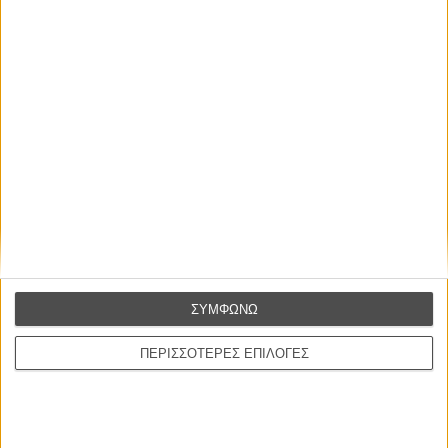
ΕΓΓΡΑΦΗ
Διαβάστε και δείτε εδώ περισσότερα για το «Under the Skin» του
Τζόναθαν Γκλέιζερ.
ΣΥΜΦΩΝΩ
ΠΕΡΙΣΣΟΤΕΡΕΣ ΕΠΙΛΟΓΕΣ