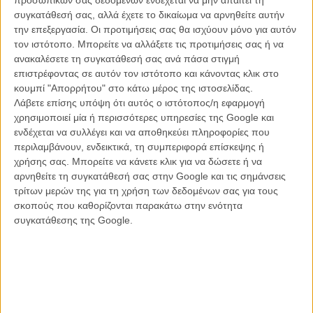
συγκατάθεσή σας, αλλά έχετε το δικαίωμα να αρνηθείτε αυτήν
Παρασκευή 1η Ιουλίου, 21:00
την επεξεργασία. Οι προτιμήσεις σας θα ισχύουν μόνο για αυτόν
τον ιστότοπο. Μπορείτε να αλλάξετε τις προτιμήσεις σας ή να
Προβολή:
«Ασπρο Πάτο» του Τόμας Βίντερμπεργκ ( Δανία, 2021)
ανακαλέσετε τη συγκατάθεσή σας ανά πάσα στιγμή
Μαγειρική επίδειξη με θέμα την Δανέζικη Κουζίνα
επιστρέφοντας σε αυτόν τον ιστότοπο και κάνοντας κλικ στο
Στέλιος Μαστοράκος διευθυντής στην Ευρωπαϊκή Ακαδημία
κουμπί "Απορρήτου" στο κάτω μέρος της ιστοσελίδας.
Γαστρονομίας και την Σχολή Κρεοπωλών Meat Pro, μέλος της
Λάβετε επίσης υπόψη ότι αυτός ο ιστότοπος/η εφαρμογή
Λέσχης Αρχιμαγείρων Αττικής Ακρόπολις.
χρησιμοποιεί μία ή περισσότερες υπηρεσίες της Google και
Δανέζικη Κουζίνα: Μπρουσκέτα με χοιρινό ποτισμένο στον οίνο.
ενδέχεται να συλλέγει και να αποθηκεύει πληροφορίες που
περιλαμβάνουν, ενδεικτικά, τη συμπεριφορά επίσκεψης ή
χρήσης σας. Μπορείτε να κάνετε κλικ για να δώσετε ή να
αρνηθείτε τη συγκατάθεσή σας στην Google και τις σημάνσεις
τρίτων μερών της για τη χρήση των δεδομένων σας για τους
σκοπούς που καθορίζονται παρακάτω στην ενότητα
συγκατάθεσης της Google.