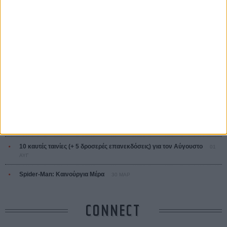
ΤΑ ΠΙΟ
ΔΙΑΒΑΣΜΕΝΑ
Οδύσσεια
01 ΙΟΥΛ
Save the Date! Δείτε πρώτοι το «Σεξ και Αίμα στο Καμπ Μίασμα»!
ΧΘΕΣ
Ο Τζάρεντ Λέτο αρνείται τις καταγγελίες: «Δεν έχω διαπράξει ποτέ
σεξουαλική επίθεση»
30 ΙΟΥΛ
10 καυτές ταινίες (+ 5 δροσερές επανεκδόσεις) για τον Αύγουστο
01
ΑΥΓ
Spider-Man: Καινούργια Μέρα
30 ΜΑΡ
CONNECT