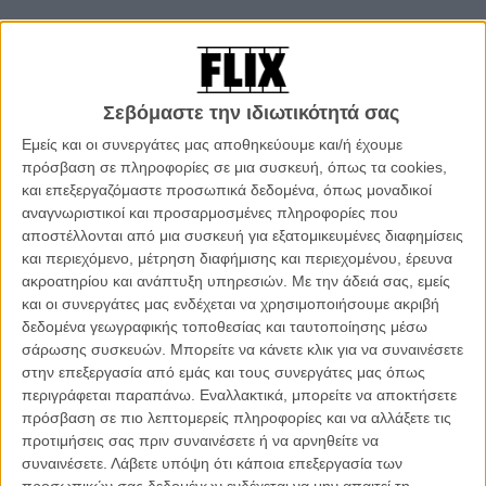
Το πρόγραμμα του φετινού φεστιβάλ αποτελείται από τρεις ταινίες
επιλογής του διευθυντή του φεστιβάλ Manuel de Coco, υπεύθυνου
και για το Διεθνές Φεστιβάλ Κινημαογράφου της Κιμώλου που
ολοκληρώθηκε τον Ιούνιο. Την παρουσίαση έχει αναλάβει η Ευγενία
Σεβόμαστε την ιδιωτικότητά σας
Φώη. Οι προβολές θα γίνουν στο Cine Αλιμος.
Εμείς και οι συνεργάτες μας αποθηκεύουμε και/ή έχουμε
Δείτε παρακάτω το πρόγραμμα προβολών και γευσιγνωσίας
πρόσβαση σε πληροφορίες σε μια συσκευή, όπως τα cookies,
του Φεστιβάλ - η είσοδος είναι ελεύθερη:
και επεξεργαζόμαστε προσωπικά δεδομένα, όπως μοναδικοί
αναγνωριστικοί και προσαρμοσμένες πληροφορίες που
αποστέλλονται από μια συσκευή για εξατομικευμένες διαφημίσεις
και περιεχόμενο, μέτρηση διαφήμισης και περιεχομένου, έρευνα
ακροατηρίου και ανάπτυξη υπηρεσιών.
Με την άδειά σας, εμείς
και οι συνεργάτες μας ενδέχεται να χρησιμοποιήσουμε ακριβή
δεδομένα γεωγραφικής τοποθεσίας και ταυτοποίησης μέσω
σάρωσης συσκευών. Μπορείτε να κάνετε κλικ για να συναινέσετε
στην επεξεργασία από εμάς και τους συνεργάτες μας όπως
περιγράφεται παραπάνω. Εναλλακτικά, μπορείτε να αποκτήσετε
πρόσβαση σε πιο λεπτομερείς πληροφορίες και να αλλάξετε τις
προτιμήσεις σας πριν συναινέσετε ή να αρνηθείτε να
συναινέσετε.
Λάβετε υπόψη ότι κάποια επεξεργασία των
προσωπικών σας δεδομένων ενδέχεται να μην απαιτεί τη