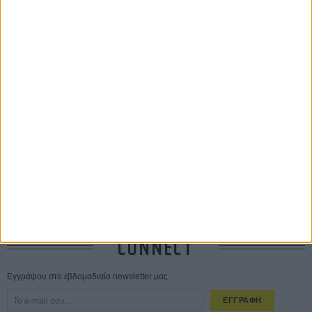
ΤΑ ΠΙΟ
ΔΙΑΒΑΣΜΕΝΑ
Οδύσσεια
01 ΙΟΥΛ
Save the Date! Δείτε πρώτοι το «Σεξ και Αίμα στο Καμπ Μίασμα»!
05
ΑΥΓ
Ο Τζάρεντ Λέτο αρνείται τις καταγγελίες: «Δεν έχω διαπράξει ποτέ
σεξουαλική επίθεση»
30 ΙΟΥΛ
10 καυτές ταινίες (+ 5 δροσερές επανεκδόσεις) για τον Αύγουστο
01
ΑΥΓ
Spider-Man: Καινούργια Μέρα
30 ΜΑΡ
CONNECT
Εγγράψου στο εβδομαδιαίο newsletter μας.
ΕΓΓΡΑΦΗ