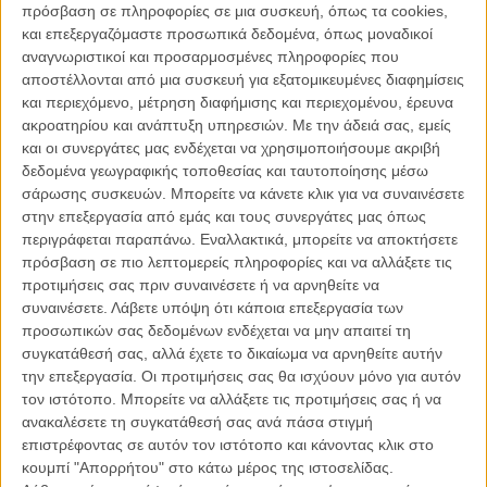
πρόσβαση σε πληροφορίες σε μια συσκευή, όπως τα cookies,
κριτικούς ανάμεσα σε αυτούς που βρήκαν την ταινία που
και επεξεργαζόμαστε προσωπικά δεδομένα, όπως μοναδικοί
ακολούθησε το θρίαμβο του «Δέντρου της Ζωής» ως ένα απλό
αναγνωριστικοί και προσαρμοσμένες πληροφορίες που
αντίγραφό του και όσους είδαν μέσα σε αυτήν την δομημένη σε
αποστέλλονται από μια συσκευή για εξατομικευμένες διαφημίσεις
κύκλους ερωτική ιστορία ανάμεσα σε έναν άντρα και μια γυναίκα την
και περιεχόμενο, μέτρηση διαφήμισης και περιεχομένου, έρευνα
πιο φιλοσοφημένη και εικαστικά απαστράπτουσα κινηματογραφική
ακροατηρίου και ανάπτυξη υπηρεσιών.
Με την άδειά σας, εμείς
αποτύπωση του θαύματος των ανθρώπινων σχέσεων.
και οι συνεργάτες μας ενδέχεται να χρησιμοποιήσουμε ακριβή
δεδομένα γεωγραφικής τοποθεσίας και ταυτοποίησης μέσω
Οπως το περιγράφει και η επίσημη σύνοομψη της ταινίας, η σκηνή
σάρωσης συσκευών. Μπορείτε να κάνετε κλικ για να συναινέσετε
που μπορείτε να δείτε παρακάτω είναι αυτή:
στην επεξεργασία από εμάς και τους συνεργάτες μας όπως
περιγράφεται παραπάνω. Εναλλακτικά, μπορείτε να αποκτήσετε
Καθώς το «To the Wonder» ξεκινά, ο Νιλ και η Μαρίνα βρίσκονται
πρόσβαση σε πιο λεπτομερείς πληροφορίες και να αλλάξετε τις
μαζί σ’ ένα νησί στη Γαλλία, το Mont St. Michel, γνωστό στη χώρα ως
προτιμήσεις σας πριν συναινέσετε ή να αρνηθείτε να
Το Θαύμα του Δυτικού Κόσμου (Merveille de l’ Occident),
συναινέσετε.
Λάβετε υπόψη ότι κάποια επεξεργασία των
αναζωογονημένοι από τα συναισθήματα ενός καινούριου έρωτα. Ο
προσωπικών σας δεδομένων ενδέχεται να μην απαιτεί τη
Νιλ, φέρελπις συγγραφέας, έχει εγκαταλείψει την Αμερική
συγκατάθεσή σας, αλλά έχετε το δικαίωμα να αρνηθείτε αυτήν
αναζητώντας μια καλύτερη ζωή, αφήνοντας πίσω του μια σειρά από
την επεξεργασία. Οι προτιμήσεις σας θα ισχύουν μόνο για αυτόν
ατυχείς σχέσεις. Κοιτάζοντας μέσα στα μάτια της Μαρίνα, καθώς το
τον ιστότοπο. Μπορείτε να αλλάξετε τις προτιμήσεις σας ή να
Μοναστήρι κυριαρχεί σε δεύτερο πλάνο, ο Νιλ είναι βέβαιος ότι
ανακαλέσετε τη συγκατάθεσή σας ανά πάσα στιγμή
επιτέλους βρήκε τη μία και μοναδική γυναίκα την οποία μπορεί ν’
επιστρέφοντας σε αυτόν τον ιστότοπο και κάνοντας κλικ στο
αγαπήσει με συνέπεια και δέσμευση. Ορκίζεται να της είναι πιστός για
κουμπί "Απορρήτου" στο κάτω μέρος της ιστοσελίδας.
πάντα
.