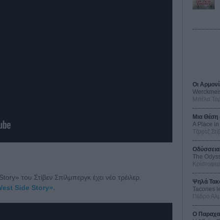
Οι Αρμονί
Werckmei
Μπέλα Τα
Μια Θέση 
A Place in
Τζορτζ Στί
Οδύσσεια
The Odys
Κρίστοφε
 Story» του Στίβεν Σπίλμπεργκ έχει νέο τρέιλερ.
Ψηλά Τακ
est Side Story».
Tacones l
Πέδρο Αλ
Ο Παραχα