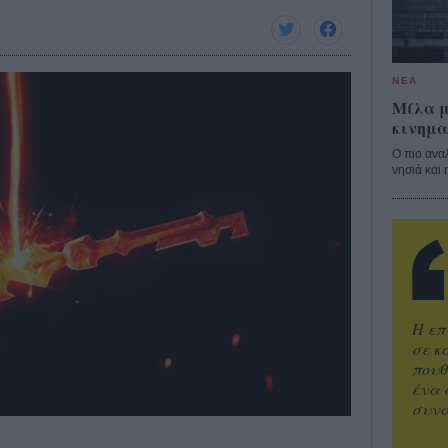
ΝΕΑ
Μίλα μ
κινημα
Ο πιο ανα
νησιά και 
Η επ
σε κ
πουθ
ένα 
συνα