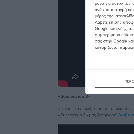
κινημα
μόνο για αυτόν τον 
κριτικ
ανά πάσα στιγμή επι
μέρος της ιστοσελίδα
Λάβετε επίσης υπόψη
Google και ενδέχετα
συμπεριφορά επίσκεψ
σας στην Google και
καθορίζονται παρακ
ΠΕΡΙ
«Succession 3»
«Πρέπει να διαλέξεις σε ποια πλευρά στέκ
«Succession 3» μάς ξεσήκωσε!
Διαβάστ