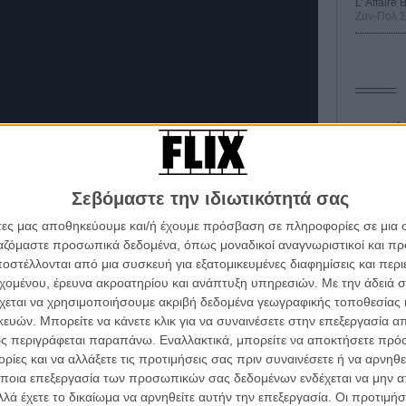
L’ Affaire
Ζαν-Πολ 
Οδύσ
Save
Καμπ
Σεβόμαστε την ιδιωτικότητά σας
Ο Τζ
άτες μας αποθηκεύουμε και/ή έχουμε πρόσβαση σε πληροφορίες σε μια
διαπ
ργαζόμαστε προσωπικά δεδομένα, όπως μοναδικοί αναγνωριστικοί και 
στέλλονται από μια συσκευή για εξατομικευμένες διαφημίσεις και περ
10 κ
α τα βλέπεις όλα σινεμά...
τον 
εχομένου, έρευνα ακροατηρίου και ανάπτυξη υπηρεσιών.
Με την άδειά σα
κινηματογραφική εβδομάδα
χεται να χρησιμοποιήσουμε ακριβή δεδομένα γεωγραφικής τοποθεσίας 
Spid
asher movie των '90s ετοιμάζεται να κάνει την
 τον τρόπο του flix
ών. Μπορείτε να κάνετε κλικ για να συναινέσετε στην επεξεργασία απ
ην φορά για λογαριασμό του Amazon.
Διαβάστε εδώ
ς περιγράφεται παραπάνω. Εναλλακτικά, μπορείτε να αποκτήσετε πρό
u Did Last Summer».
ίες και να αλλάξετε τις προτιμήσεις σας πριν συναινέσετε ή να αρνηθεί
wsletter
του flix, στο inbox σου
ποια επεξεργασία των προσωπικών σας δεδομένων ενδέχεται να μην απ
λά έχετε το δικαίωμα να αρνηθείτε αυτήν την επεξεργασία. Οι προτιμήσ