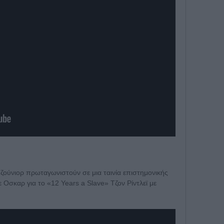
ούνιορ πρωταγωνιστούν σε μια ταινία επιστημονικής
Οσκαρ για το «12 Years a Slave» Τζον Ρίντλεϊ με