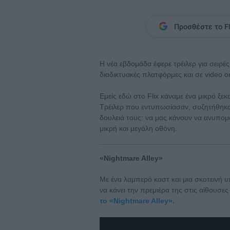
Προσθέστε το Fl
Η νέα εβδομάδα έφερε τρέιλερ για σειρές
διαδικτυακές πλατφόρμες και σε video 
Εμείς εδώ στο Flix κάναμε ένα μικρό ξε
Τρέιλερ που εντυπωσίασαν, συζητήθηκαν
δουλειά τους: να μας κάνουν να ανυπομ
μικρή και μεγάλη οθόνη.
«Nightmare Alley»
Με ένα λαμπερό καστ και μια σκοτεινή υπ
να κάνει την πρεμιέρα της στις αίθουσες
το «Nightmare Alley».