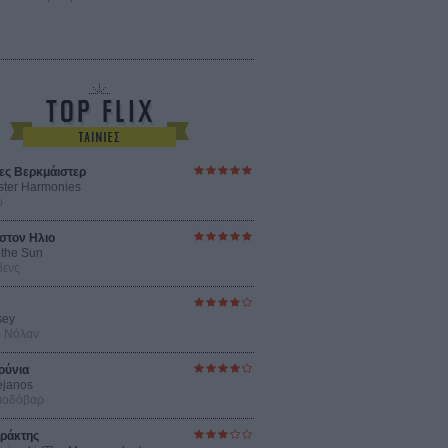
ες Βερκμάιστερ
ster Harmonies
ρ
στον Ηλιο
 the Sun
βενς
sey
ρ Νόλαν
ούνια
ejanos
μοδόβαρ
ράκτης