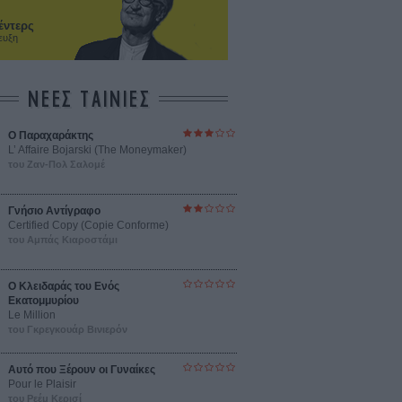
έντερς
ευξη
ΝΕΕΣ ΤΑΙΝΙΕΣ
Ο Παραχαράκτης
L’ Affaire Bojarski (The Moneymaker)
του Ζαν-Πολ Σαλομέ
Γνήσιο Αντίγραφο
Certified Copy (Copie Conforme)
του Αμπάς Κιαροστάμι
Ο Κλειδαράς του Ενός
Εκατομμυρίου
Le Million
του Γκρεγκουάρ Βινιερόν
Αυτό που Ξέρουν οι Γυναίκες
Pour le Plaisir
του Ρεέμ Κερισί