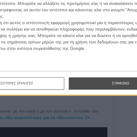
τογραφικές ειδήσεις | νέες ταινίες | πρόγραμμα αιθουσών για όλη την Ελλάδα |
ιστότοπο. Μπορείτε να αλλάξετε τις προτιμήσεις σας ή να ανακαλέσετε
Εγγράψου 
ές | συνεντεύξεις | απόψεις | αφιερώματα | διαγωνισμοί
στρέφοντας σε αυτόν τον ιστότοπο και κάνοντας κλικ στο κουμπί "Απ
ς.
 ότι αυτός ο ιστότοπος/η εφαρμογή χρησιμοποιεί μία ή περισσότερες 
Θέλω ν
ι να συλλέγει και να αποθηκεύει πληροφορίες που περιλαμβάνουν, ενδεικ
ΕΓΓΡΑΦΗ
ης ή χρήσης σας. Μπορείτε να κάνετε κλικ για να δώσετε ή να αρνηθε
 τις σημάνσεις τρίτων μερών της για τη χρήση των δεδομένων σας για
άτω στην ενότητα συγκατάθεσης της Google.
ΣΣΟΤΕΡΕΣ ΕΠΙΛΟΓΕΣ
ΣΥΜΦΩΝΩ
εσαι: με τον κακό ή με τον σατανά;»: το trailer του
ε εδώ περισσότερα για το «Succession 3».