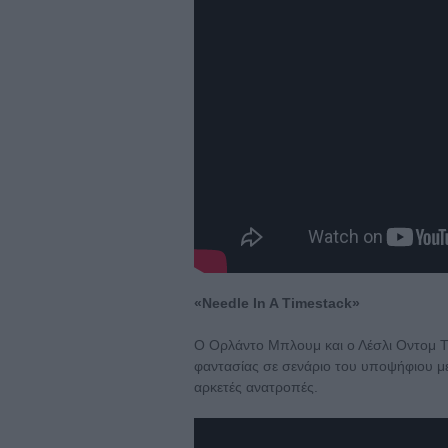
«Needle In A Timestack»
Ο Ορλάντο Μπλουμ και ο Λέσλι Οντομ Τζ
φαντασίας σε σενάριο του υποψήφιου με 
αρκετές ανατροπές.