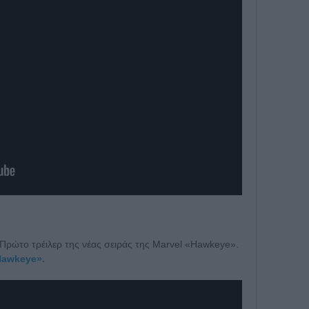
r. Πρώτο τρέιλερ της νέας σειράς της Marvel «Hawkeye».
Hawkeye».