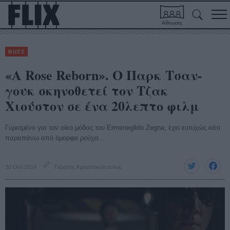
Αίθουσες
BUZZ
«A Rose Reborn». O Παρκ Τσαν-
γουκ σκηνοθετεί τον Τζακ
Χιούστον σε ένα 20λεπτο φιλμ
Γυρισμένο για τον οίκο μόδας του Ermenegildo Zegna, έχει ευτυχώς κάτι
παραπάνω από όμορφα ρούχα...
30 Οκτ 2014
Γιώργος Κρασσακόπουλος