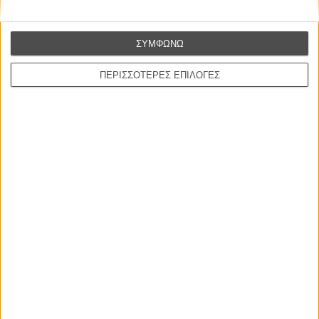
ΝΕΕΣ ΤΑΙΝΙΕΣ
Ο Παραχαράκτης
ΣΥΜΦΩΝΩ
L’ Affaire Bojarski (The Moneymaker)
του Ζαν-Πολ Σαλομέ
ΠΕΡΙΣΣΟΤΕΡΕΣ ΕΠΙΛΟΓΕΣ
Γνήσιο Αντίγραφο
Certified Copy (Copie Conforme)
του Αμπάς Κιαροστάμι
Ο Κλειδαράς του Ενός Εκατομμυρίου
Le Million
του Γκρεγκουάρ Βινιερόν
Αυτό που Ξέρουν οι Γυναίκες
Pour le Plaisir
του Ρεέμ Κερισί