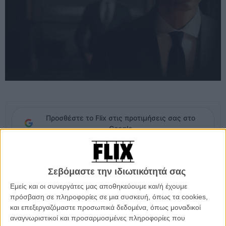
Προσθέστε το Flix στις προτιμήσεις σας στο
Google
Και μόνο το γεγονός ότι οι οίκοι μόδας επιλέγουν πλέον ανθρώπους
Σεβόμαστε την ιδιωτικότητά σας
σαν τον
Παρκ Τσαν-γουκ
για να σκηνοθετήσουν κάτι που πολύ
απλά δεν μπορείς να περιγράψαμε σαν διαφημιστικό, λέει κάτι για
Εμείς και οι συνεργάτες μας αποθηκεύουμε και/ή έχουμε
τον τρόπο που το σινεμά αποτελεί με τον δικό του τρόπο ένα luxury
πρόσβαση σε πληροφορίες σε μια συσκευή, όπως τα cookies,
brand με ιδιαίτερη λάμψη.
και επεξεργαζόμαστε προσωπικά δεδομένα, όπως μοναδικοί
αναγνωριστικοί και προσαρμοσμένες πληροφορίες που
Ο Τσαν-γουκ δεν είναι ο πρώτος λαμπρός σκηνοθέτης των ημερών