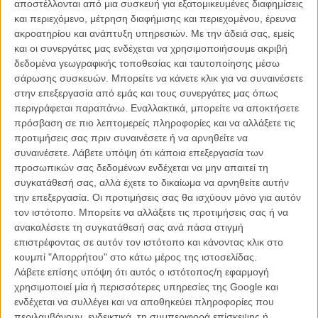
αποστέλλονται από μια συσκευή για εξατομικευμένες διαφημίσεις
μας που υποκύπτει στα θέλγητρα (διάβαζε «αμοιβή») ενός οίκου
και περιεχόμενο, μέτρηση διαφήμισης και περιεχομένου, έρευνα
μόδας, αλλά δεν υπάρχει κάτι για το οποίο μπορείς να τον
ακροατηρίου και ανάπτυξη υπηρεσιών.
Με την άδειά σας, εμείς
κατηγορήσεις αφού στο «A Rose Reborn», ο μόνος περιορισμός
και οι συνεργάτες μας ενδέχεται να χρησιμοποιήσουμε ακριβή
που μοιάζει να είχε ήταν να χρησιμοποιήσει ρούχα του οίκου. Και
δεδομένα γεωγραφικής τοποθεσίας και ταυτοποίησης μέσω
προφανώς να μην τα γεμίσει αίματα.
σάρωσης συσκευών. Μπορείτε να κάνετε κλικ για να συναινέσετε
στην επεξεργασία από εμάς και τους συνεργάτες μας όπως
Και συν της άλλοις την ευκαιρία να συνεργαστεί με ανθρώπους που
περιγράφεται παραπάνω. Εναλλακτικά, μπορείτε να αποκτήσετε
θα συναντούσες σε οποιαδήποτε A-list ταινία των ημερών μας,
πρόσβαση σε πιο λεπτομερείς πληροφορίες και να αλλάξετε τις
όπως την διευθύντρια φωτογραφίας Νατάσα Μπράιερ και τον Κλιντ
προτιμήσεις σας πριν συναινέσετε ή να αρνηθείτε να
Μάνσελ στην μουσική και να έχει τον ανερχόμενο Βρετανό Τζακ
συναινέσετε.
Λάβετε υπόψη ότι κάποια επεξεργασία των
Χιούστον στον κεντρικό ρόλο.
προσωπικών σας δεδομένων ενδέχεται να μην απαιτεί τη
συγκατάθεσή σας, αλλά έχετε το δικαίωμα να αρνηθείτε αυτήν
Απόλυτα στιλιζαρισμένο με υπέροχα (φυσικά) ρούχα και εξαιρετικά
την επεξεργασία. Οι προτιμήσεις σας θα ισχύουν μόνο για αυτόν
σετ, το φιλμ ακολουθεί το ταξίδι ανά τον κόσμο, ενός νεαρού
τον ιστότοπο. Μπορείτε να αλλάξετε τις προτιμήσεις σας ή να
επιχειρηματία που προσπαθεί να σέβεται τον πλανήτη και τους
ανακαλέσετε τη συγκατάθεσή σας ανά πάσα στιγμή
ανθρώπους του. Μια ιδέα από sci-fi δίνει έναν ιδιαίτερο τόνο στην
επιστρέφοντας σε αυτόν τον ιστότοπο και κάνοντας κλικ στο
ταινία η οποία έκανε την πρεμιέρα της στο Φεστιβάλ
κουμπί "Απορρήτου" στο κάτω μέρος της ιστοσελίδας.
Κινηματογράφου της Ρώμης και το οποίο μπορείτε τώρα να δείτε
Λάβετε επίσης υπόψη ότι αυτός ο ιστότοπος/η εφαρμογή
ολόκληρο στο βίντεο.
χρησιμοποιεί μία ή περισσότερες υπηρεσίες της Google και
ενδέχεται να συλλέγει και να αποθηκεύει πληροφορίες που
περιλαμβάνουν, ενδεικτικά, τη συμπεριφορά επίσκεψης ή