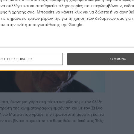
Subscribe 
ι να συλλέγει και να αποθηκεύει πληροφορίες που περιλαμβάνουν, ενδεικ
ης ή χρήσης σας. Μπορείτε να κάνετε κλικ για να δώσετε ή να αρνηθε
 τις σημάνσεις τρίτων μερών της για τη χρήση των δεδομένων σας για
άτω στην ενότητα συγκατάθεσης της Google.
SUBSC
I want 
ΣΣΟΤΕΡΕΣ ΕΠΙΛΟΓΕΣ
ΣΥΜΦΩΝΩ
ατα, έκανε μια γύρα στη πίστα και μίλησε με τον Αλέξη
ρώτη της κινηματογραφική εμφάνιση και με τον Στέλιο
Μίνω Μάτσα που γράφει την πρωτότυπη μουσική και τα
παν στο βίντεο παρακάτω και θυμηθείτε τα δικά σας '90ς: