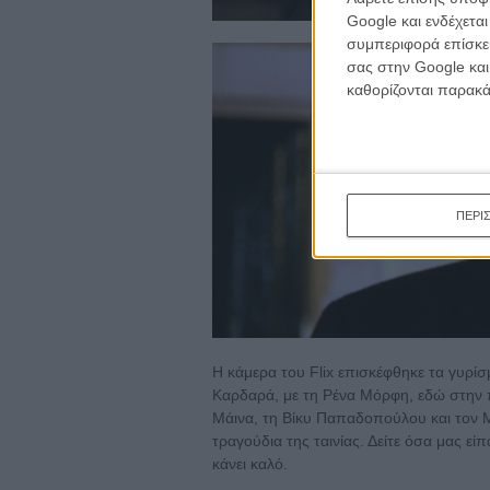
Google και ενδέχετα
συμπεριφορά επίσκεψ
σας στην Google και
καθορίζονται παρακ
ΠΕΡΙ
Η κάμερα του Flix επισκέφθηκε τα γυρίσμ
Καρδαρά, με τη Ρένα Μόρφη, εδώ στην π
Μάινα, τη Βίκυ Παπαδοπούλου και τον 
τραγούδια της ταινίας. Δείτε όσα μας εί
κάνει καλό.