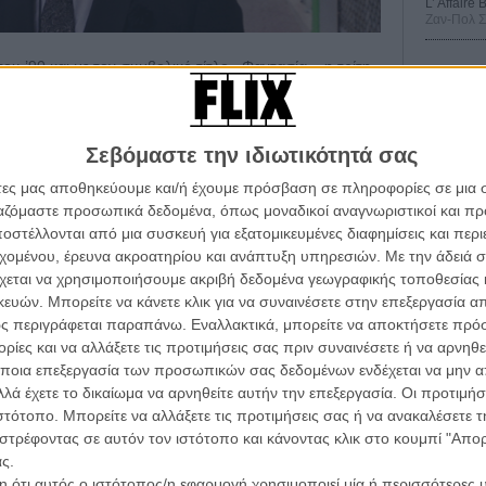
L’ Affaire
Ζαν-Πολ 
ου ’90 και με τον συμβολικό τίτλο «Φαντασία», η τρίτη
 («Γκίνες», «Η Ληστεία»), είναι, φυσικά, ένα
ρος τιμής στον κόσμο του ελληνικού λαϊκού τραγουδιού.
υχνά... υποτιμημένης δεκαετίας του '90, όταν στην
Σεβόμαστε την ιδιωτικότητά σας
Οδύσ
όσμος να είναι, έστω προσωρινά, έστω με καταστροφικά
κός.
άτες μας αποθηκεύουμε και/ή έχουμε πρόσβαση σε πληροφορίες σε μια
Save
ργαζόμαστε προσωπικά δεδομένα, όπως μοναδικοί αναγνωριστικοί και 
Καμπ
στέλλονται από μια συσκευή για εξατομικευμένες διαφημίσεις και περ
εχομένου, έρευνα ακροατηρίου και ανάπτυξη υπηρεσιών.
Με την άδειά σα
Ο Τζ
διαπ
χεται να χρησιμοποιήσουμε ακριβή δεδομένα γεωγραφικής τοποθεσίας 
ών. Μπορείτε να κάνετε κλικ για να συναινέσετε στην επεξεργασία απ
10 κ
ς περιγράφεται παραπάνω. Εναλλακτικά, μπορείτε να αποκτήσετε πρό
τον 
ίες και να αλλάξετε τις προτιμήσεις σας πριν συναινέσετε ή να αρνηθεί
ποια επεξεργασία των προσωπικών σας δεδομένων ενδέχεται να μην απ
Spid
λά έχετε το δικαίωμα να αρνηθείτε αυτήν την επεξεργασία. Οι προτιμήσ
ιστότοπο. Μπορείτε να αλλάξετε τις προτιμήσεις σας ή να ανακαλέσετε
στρέφοντας σε αυτόν τον ιστότοπο και κάνοντας κλικ στο κουμπί "Απ
ς.
 ότι αυτός ο ιστότοπος/η εφαρμογή χρησιμοποιεί μία ή περισσότερες 