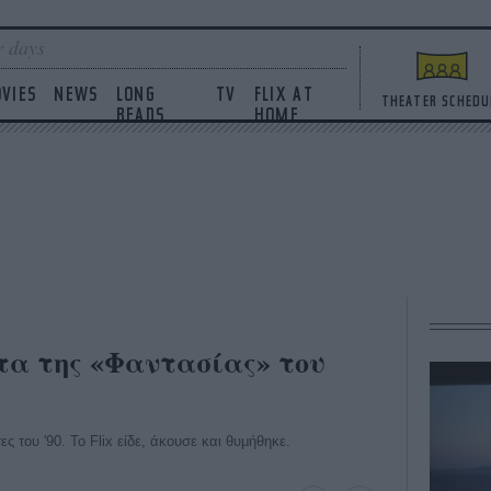
 days
VIES
NEWS
LONG
TV
FLIX AT
THEATER SCHEDU
READS
HOME
ατα της «Φαντασίας» του
ς του '90. Το Flix είδε, άκουσε και θυμήθηκε.