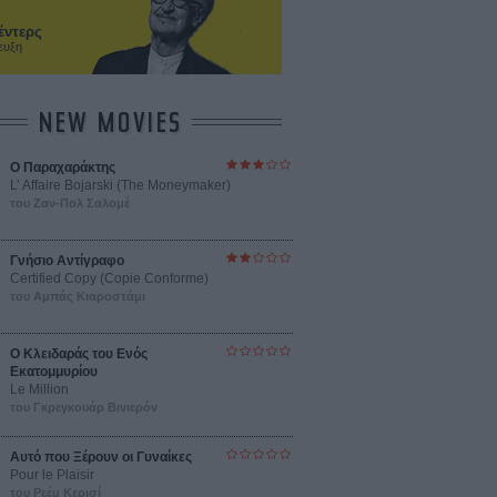
έντερς
ευξη
NEW MOVIES
Ο Παραχαράκτης
L’ Affaire Bojarski (The Moneymaker)
του Ζαν-Πολ Σαλομέ
Γνήσιο Αντίγραφο
Certified Copy (Copie Conforme)
του Αμπάς Κιαροστάμι
Ο Κλειδαράς του Ενός
Εκατομμυρίου
Le Million
του Γκρεγκουάρ Βινιερόν
Αυτό που Ξέρουν οι Γυναίκες
Pour le Plaisir
του Ρεέμ Κερισί