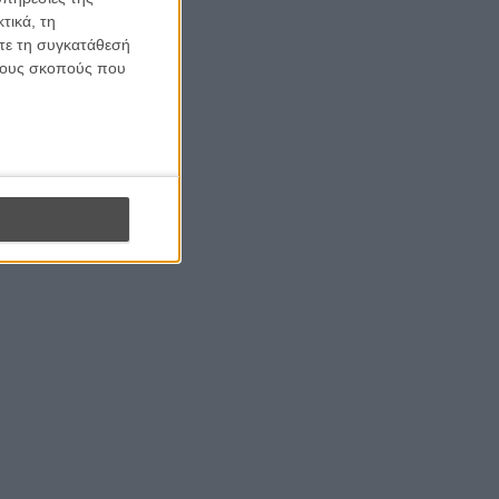
to our weekly newsletter.
τικά, τη
ίτε τη συγκατάθεσή
 τους σκοπούς που
RIBE
to receive your newsletter.