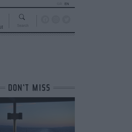
GR
EN
Search
LE
DON'T MISS