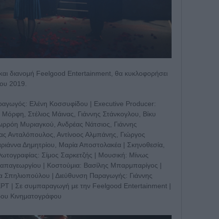
αι διανομή Feelgood Entertainment, θα κυκλοφορήσει
του 2019.
αγωγός: Ελένη Κοσσυφίδου | Executive Producer:
 Μόρφη, Στέλιος Μάινας, Γιάννης Στάνκογλου, Βίκυ
ιρρόη Μυριαγκού, Ανδρέας Νάτσιος, Γιάννης
ας Ανταλόπουλος, Αντίνοος Αλμπάνης, Γιώργος
ριάννα Δημητρίου, Μαρία Αποστολακέα | Σκηνοθεσία,
Φωτογραφίας: Σίμος Σαρκετζής | Μουσική: Μίνως
απαγεωργίου | Κοστούμια: Βασίλης Μπαρμπαρίγος |
να Σπηλιοπούλου | Διεύθυνση Παραγωγής: Γιάννης
ΡΤ | Σε συμπαραγωγή με την Feelgood Entertainment |
ρου Κινηματογράφου