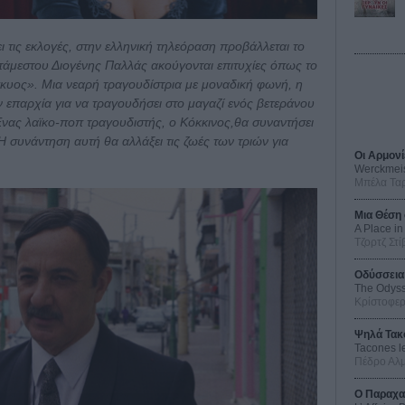
 τις εκλογές, στην ελληνική τηλεόραση προβάλλεται το
τάμεστου Διογένης Παλλάς ακούγονται επιτυχίες όπως το
έγκυος». Μια νεαρή τραγουδίστρια με μοναδική φωνή, η
 επαρχία για να τραγουδήσει στο μαγαζί ενός βετεράνου
Ενας λαϊκο-ποπ τραγουδιστής, ο Κόκκινος,θα συναντήσει
 συνάντηση αυτή θα αλλάξει τις ζωές των τριών για
Οι Αρμονί
Werckmei
Μπέλα Τα
Μια Θέση 
A Place in
Τζορτζ Στί
Οδύσσεια
The Odys
Κρίστοφε
Ψηλά Τακ
Tacones l
Πέδρο Αλ
Ο Παραχα