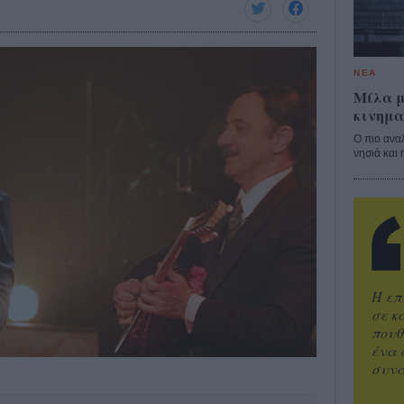
ΝΕΑ
Μίλα μ
κινημα
Ο πιο ανα
νησιά και 
Η επ
σε κ
πουθ
ένα 
συνα