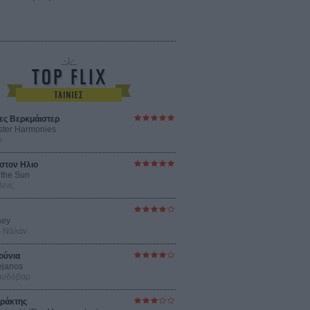
ες Βερκμάιστερ
ster Harmonies
ρ
στον Ηλιο
 the Sun
βενς
sey
ρ Νόλαν
ούνια
ejanos
μοδόβαρ
ράκτης