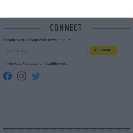
Spider-Man: Καινούργια Μέρα
30 ΜΑΡ
CONNECT
Εγγράψου στο εβδομαδιαίο newsletter μας.
ΕΓΓΡΑΦΗ
Θέλω να λαμβάνω τα newsletter σας.