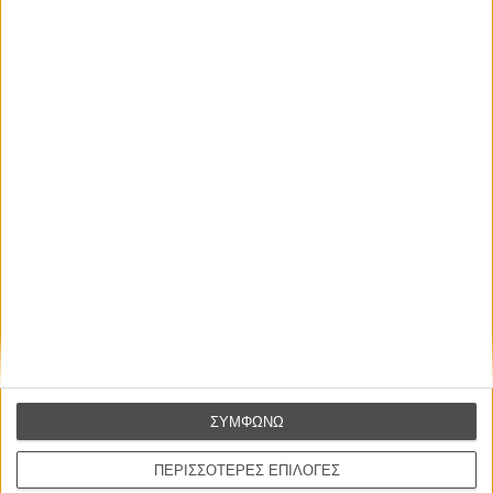
ΝΕΑ
Μίλα μου για καλοκαιρινά φεστιβάλ κινηματογράφου
στην Ελλάδα
Ο πιο αναλυτικός οδηγός των καλοκαιρινών φεστιβάλ σε νησιά και ηπειρωτική
Ελλάδα είναι εδώ
ΣΥΜΦΩΝΩ
ΠΕΡΙΣΣΟΤΕΡΕΣ ΕΠΙΛΟΓΕΣ