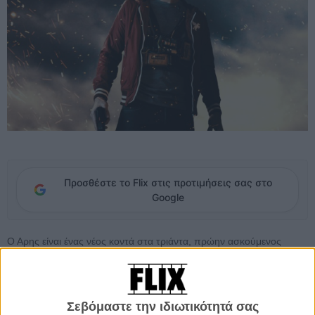
Προσθέστε το Flix στις προτιμήσεις σας στο
Google
Ο Αρης είναι ένας νέος κοντά στα τριάντα, πρώην ασκούμενος
δικηγόρος, ο οποίος προσπαθεί να επανέλθει στο χώρο της νομικής
ύστερα από μια μεγάλη αποτυχία που τον σημάδεψε. Αναγκάζεται
να εργαστεί ως κούριερ για τα προς το ζην και μια μέρα, κατά τη
μεταφορά ενός δέματος σε ένα εγκαταλελειμμένο αρχοντικό, δέχεται
Σεβόμαστε την ιδιωτικότητά σας