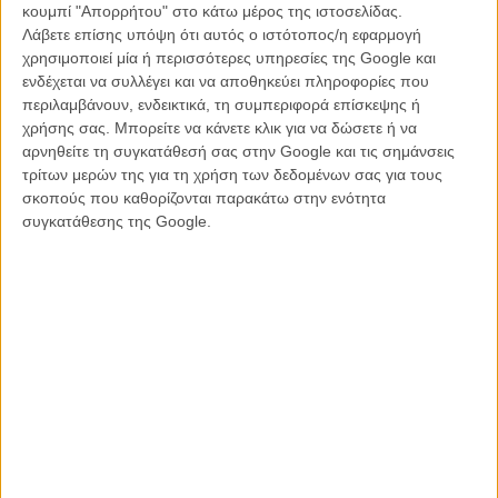
κουμπί "Απορρήτου" στο κάτω μέρος της ιστοσελίδας.
Λάβετε επίσης υπόψη ότι αυτός ο ιστότοπος/η εφαρμογή
Παγιδευμένο συχνά σε μια περιοχή που σε κάνει να αναρωτιέσαι αν
χρησιμοποιεί μία ή περισσότερες υπηρεσίες της Google και
το φιλμ παρωδεί τον εαυτό του, κατορθώνει εν τούτοις να αγγίζει τα
ενδέχεται να συλλέγει και να αποθηκεύει πληροφορίες που
όρια του cult ειδικά στις σκηνές που ο Τάσος Νούσιας ορίζει εκ νέου
περιλαμβάνουν, ενδεικτικά, τη συμπεριφορά επίσκεψης ή
τον όρο «μασάω το σκηνικό».
χρήσης σας. Μπορείτε να κάνετε κλικ για να δώσετε ή να
αρνηθείτε τη συγκατάθεσή σας στην Google και τις σημάνσεις
Εν τούτοις, παρά την προχειρότητα που μοιάζει να στήθηκε η ταινία
τρίτων μερών της για τη χρήση των δεδομένων σας για τους
τουλάχιστον στο επίπεδο της ιδέας και των προθέσεων, το
σκοπούς που καθορίζονται παρακάτω στην ενότητα
αποτέλεσμα είναι πιο διασκεδαστικό απ όσο θα περίμενες ειδικά
συγκατάθεσης της Google.
όταν δεν προσπαθεί τόσο σκληρά να είναι απλά αναφορικό σε και
πιστό στα στερεότυπα του είδους αλλά προσπαθεί να βρει μια δική
του ταυτότητα.
Διότι αν θες να κάνεις σινεμά δράσης σε μια χώρα όπως η Ελλάδα,
δεν αρκεί να αντιγράφεις απλά σεκάνς και κλισέ από ταινίες που σου
αρέσουν. Ειδικά όταν τα multiplex που πιθανότατα θα προβληθείς,
έχουν ανάλογο αλλά καλύτερα φτιαγμένο προϊόν στην ακριβώς
δίπλα αίθουσα.