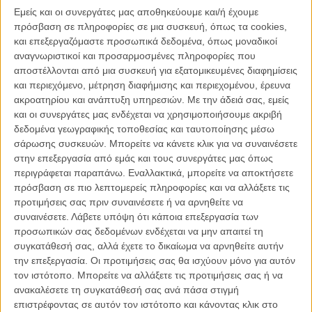
επίθεση από έναν άγνωστο. Οταν συνέρχεται, βρίσκεται ζωσμένος
Εμείς και οι συνεργάτες μας αποθηκεύουμε και/ή έχουμε
με εκρηκτικά, ένα μηχανισμό που μετράει αντίστροφα και ένα
πρόσβαση σε πληροφορίες σε μια συσκευή, όπως τα cookies,
ακουστικό από το οποίο του μιλάει ένας μυστηριώδης άντρας.
και επεξεργαζόμαστε προσωπικά δεδομένα, όπως μοναδικοί
Αναγκασμένος να ακολουθήσει τις οδηγίες του, ο Αρης προσπαθεί
αναγνωριστικοί και προσαρμοσμένες πληροφορίες που
να σώσει τη ζωή του ψάχνοντας το κατάλληλο κλειδί που θα
αποστέλλονται από μια συσκευή για εξατομικευμένες διαφημίσεις
απενεργοποιήσει τον μηχανισμό. Μέσα όμως από αυτές τις
και περιεχόμενο, μέτρηση διαφήμισης και περιεχομένου, έρευνα
δοκιμασίες θα αναθεωρήσει όσα γνωρίζει για το παρελθόν και τις
ακροατηρίου και ανάπτυξη υπηρεσιών.
Με την άδειά σας, εμείς
επιλογές του και θα βρεθεί σε ένα μαραθώνιο επιβίωσης, μεταξύ της
και οι συνεργάτες μας ενδέχεται να χρησιμοποιήσουμε ακριβή
αστυνομίας, εγκληματιών και του χρόνου ο οποίος ολοένα
δεδομένα γεωγραφικής τοποθεσίας και ταυτοποίησης μέσω
λιγοστεύει.
σάρωσης συσκευών. Μπορείτε να κάνετε κλικ για να συναινέσετε
στην επεξεργασία από εμάς και τους συνεργάτες μας όπως
Το είδος της ελληνικής ταινίας δράσης είναι σίγουρο ότι έχει πολύ
περιγράφεται παραπάνω. Εναλλακτικά, μπορείτε να αποκτήσετε
δρόμο ακόμη να διανύσει μέχρι να μπορέσει να ξεφύγει από την
πρόσβαση σε πιο λεπτομερείς πληροφορίες και να αλλάξετε τις
περιοχή του αξιοπερίεργου και να βρει ίσως τους δικούς της
προτιμήσεις σας πριν συναινέσετε ή να αρνηθείτε να
«auteurs» που μπορούν να κάνουν κάτι περισσότερο από χαβαλέ.
συναινέσετε.
Λάβετε υπόψη ότι κάποια επεξεργασία των
προσωπικών σας δεδομένων ενδέχεται να μην απαιτεί τη
Μέχρι τότε θα έχουμε ταινίες σαν το «Short Fuse» που κάνουν ότι
συγκατάθεσή σας, αλλά έχετε το δικαίωμα να αρνηθείτε αυτήν
καλύτερο μπορούν, αλλά δεν παίρνουν είναι η αλήθεια ούτε και οι
την επεξεργασία. Οι προτιμήσεις σας θα ισχύουν μόνο για αυτόν
ίδιες τον εαυτό τους απολύτως στα σοβαρά. Αν το έκαναν θα
τον ιστότοπο. Μπορείτε να αλλάξετε τις προτιμήσεις σας ή να
φρόντιζαν να προσέξουν λίγο περισσότερο το γεμάτο τρύπες και
ανακαλέσετε τη συγκατάθεσή σας ανά πάσα στιγμή
δάνεια σενάριο και να καθοδηγήσουν τους ηθοποιούς τους σε
επιστρέφοντας σε αυτόν τον ιστότοπο και κάνοντας κλικ στο
ερμηνείες που δεν δείχνουν ερασιτεχνικές.