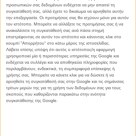
παραπάνω από την ίδια την αποστολή, ακόμα και οι ζωές αυτών
προσωπικών σας δεδομένων ενδέχεται να μην απαιτεί τη
που αγαπά.
συγκατάθεσή σας, αλλά έχετε το δικαίωμα να αρνηθείτε αυτήν
την επεξεργασία. Οι προτιμήσεις σας θα ισχύουν μόνο για αυτόν
Η σχέση του Κρίστοφερ ΜακΚουάρι και του Τομ Κρουζ, η οποία
τον ιστότοπο. Μπορείτε να αλλάξετε τις προτιμήσεις σας ή να
κρατά για πάνω από 8 χρόνια (από την ταινία «Μυστικό Εθνος»),
ανακαλέσετε τη συγκατάθεσή σας ανά πάσα στιγμή
συνεχώς μοιάζει να εξελίσσεται, καθώς και οι δυο τους βρίσκονται
επιστρέφοντας σε αυτόν τον ιστότοπο και κάνοντας κλικ στο
στο ίδιο μήκος κύματος, ψάχνοντας ολοένα μεγαλύτερες και με
κουμπί "Απορρήτου" στο κάτω μέρος της ιστοσελίδας.
περισσότερο νεύρο συγκινήσεις.
Λάβετε επίσης υπόψη ότι αυτός ο ιστότοπος/η εφαρμογή
χρησιμοποιεί μία ή περισσότερες υπηρεσίες της Google και
Οπως και ο χαρακτήρας του Χαντ, έτσι και η αισθητική προσέγγιση
ενδέχεται να συλλέγει και να αποθηκεύει πληροφορίες που
στην σκηνοθεσία του ΜακΚουάρι, παρουσιάζονται εδώ ως μια
περιλαμβάνουν, ενδεικτικά, τη συμπεριφορά επίσκεψης ή
«ενσάρκωση του χάους», καθώς από την αρχή μέχρι και το φινάλε η
χρήσης σας. Μπορείτε να κάνετε κλικ για να δώσετε ή να
δράση είναι τόσο καταιγιστική, με κάθε σκηνή, κάθε μάχη, κάθε
αρνηθείτε τη συγκατάθεσή σας στην Google και τις σημάνσεις
αναμέτρηση σώμα με σώμα και κάθε κυνηγητό να σου κόβει την
τρίτων μερών της για τη χρήση των δεδομένων σας για τους
ανάσα. Αλλά μέσα σε αυτό το «χάος» υπάρχει όμως πάντα εκείνη η
σκοπούς που καθορίζονται παρακάτω στην ενότητα
λογική, η καθαρή ματιά του ΜακΚουάρι, ο οποίος ποτέ δεν αφήνει
συγκατάθεσης της Google.
όλα αυτά να παρεκτραπούν.
Εξάλλου ο λόγος για τον οποίο η «Θανάσιμη Εκδίκηση Μέρος
Πρώτο» δημιουργεί μια απίστευτη κινηματογραφική εμπειρία είναι
και η δέσμευση του Κρουζ, προκαλώντας ολοένα και περισσότερο