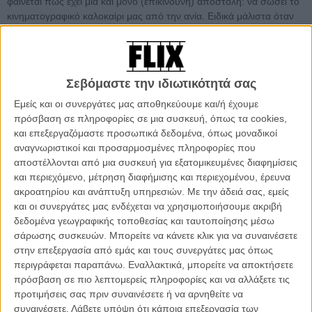
φαίνεται πως έχει μια και μόνο (επικίνδυνη) αποστολή: να σώσει το
κινηματογραφικό καλοκαίρι μας από την ανία. Ειδικά μάλιστα όταν
φέτος πολλές ταινίες δεν έχουν καταφέρει ούτε στο ελάχιστο να
προσφέρουν στο κοινό τους κάτι που να συνδυάζει την αχαλίνωτη
δράση με το συναίσθημα αλλά και την φαντασμαγορία με το θέαμα
ενός μεγάλου blockbuster.
Σεβόμαστε την ιδιωτικότητά σας
Αλλά για τον 60χρονο Τομ Κρουζ αυτό είναι απλά μια ακόμα
Εμείς και οι συνεργάτες μας αποθηκεύουμε και/ή έχουμε
καθημερινή μέρα στη δουλειά. Και εδώ, ο αειθαλής Κρουζ, με την
πρόσβαση σε πληροφορίες σε μια συσκευή, όπως τα cookies,
έβδομη ταινία «Mission: Impossible» συνεχίζει αγέρωχος έναν ρόλο
και επεξεργαζόμαστε προσωπικά δεδομένα, όπως μοναδικοί
που κρατά στους ώμους του 27 ολόκληρα χρόνια (feeling old yet?)
αναγνωριστικοί και προσαρμοσμένες πληροφορίες που
και χωρίς να δείχνει ίχνος κούρασης, δίνοντάς μας, αν όχι μια από
αποστέλλονται από μια συσκευή για εξατομικευμένες διαφημίσεις
τις καλύτερες ταινίες του franchise, σίγουρα μια πιο συναρπαστικές
και περιεχόμενο, μέτρηση διαφήμισης και περιεχομένου, έρευνα
ταινίες δράσης της χρονιάς.
ακροατηρίου και ανάπτυξη υπηρεσιών.
Με την άδειά σας, εμείς
και οι συνεργάτες μας ενδέχεται να χρησιμοποιήσουμε ακριβή
O Ιθαν Χαντ και η IMF ομάδα του αναλαμβάνουν την πιο επικίνδυνη
δεδομένα γεωγραφικής τοποθεσίας και ταυτοποίησης μέσω
αποστολή της καριέρας τους: Πρέπει να εντοπίσουν ένα τρομακτικό
σάρωσης συσκευών. Μπορείτε να κάνετε κλικ για να συναινέσετε
νέο όπλο που απειλεί την ανθρωπότητα προτού αυτό πέσει στα
στην επεξεργασία από εμάς και τους συνεργάτες μας όπως
λάθος χέρια. Έτσι ξεκινά μια θανάσιμη καταδίωξη ανά την υφήλιο,
περιγράφεται παραπάνω. Εναλλακτικά, μπορείτε να αποκτήσετε
καθώς ο έλεγχος του μέλλοντος και η μοίρα του κόσμου
πρόσβαση σε πιο λεπτομερείς πληροφορίες και να αλλάξετε τις
απειλούνται. Οταν βρεθεί αντιμέτωπος με έναν μυστηριώδη,
προτιμήσεις σας πριν συναινέσετε ή να αρνηθείτε να
πανίσχυρο εχθρό, ο Ιθαν καλείται να αποφασίσει αν μετράει κάτι
συναινέσετε.
Λάβετε υπόψη ότι κάποια επεξεργασία των