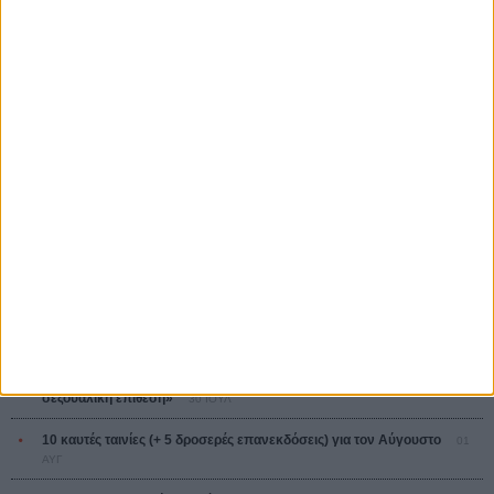
Tacones lejanos
Πέδρο Αλμοδόβαρ
Ο Παραχαράκτης
L’ Affaire Bojarski (The Moneymaker)
Ζαν-Πολ Σαλομέ
ΤΑ ΠΙΟ
ΔΙΑΒΑΣΜΕΝΑ
Οδύσσεια
01 ΙΟΥΛ
Save the Date! Δείτε πρώτοι το «Σεξ και Αίμα στο Καμπ Μίασμα»!
05
ΑΥΓ
Ο Τζάρεντ Λέτο αρνείται τις καταγγελίες: «Δεν έχω διαπράξει ποτέ
σεξουαλική επίθεση»
30 ΙΟΥΛ
10 καυτές ταινίες (+ 5 δροσερές επανεκδόσεις) για τον Αύγουστο
01
ΑΥΓ