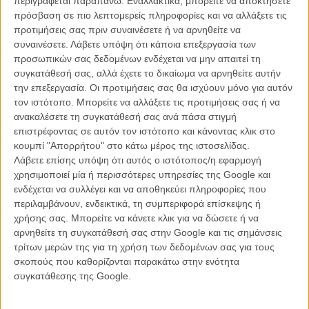
περιγράφεται παραπάνω. Εναλλακτικά, μπορείτε να αποκτήσετε
Κωνσταντινούπολης για εμπόριο κάνναβης, της κόλασης που έζησε
πρόσβαση σε πιο λεπτομερείς πληροφορίες και να αλλάξετε τις
μέσα στη φυλακή μέχρι και την απόδρασή του;
προτιμήσεις σας πριν συναινέσετε ή να αρνηθείτε να
συναινέσετε.
Λάβετε υπόψη ότι κάποια επεξεργασία των
Η ευθαρσώς δηλαδή ρατσιστική απεικόνιση του σωφρονιστικού
προσωπικών σας δεδομένων ενδέχεται να μην απαιτεί τη
συστήματος της Τουρκίας αλλά και των ίδιων των Τούρκων
συγκατάθεσή σας, αλλά έχετε το δικαίωμα να αρνηθείτε αυτήν
(κατάλοιπο του «πολέμου κατά των ναρκωτικών» που είχε κήρυξει
την επεξεργασία. Οι προτιμήσεις σας θα ισχύουν μόνο για αυτόν
ο Νίξον στις αρχές της δεκαετίας του ’70, δαιμονοποιώντας την
τον ιστότοπο. Μπορείτε να αλλάξετε τις προτιμήσεις σας ή να
Τουρκία ως τη νούμερο ένα χώρα εισαγωγής ναρκωτικών στις ΗΠΑ)
ανακαλέσετε τη συγκατάθεσή σας ανά πάσα στιγμή
που δεν «σώζεται» ακόμη και αν τόσο ο Ολιβερ Στόουν όσο και ο
επιστρέφοντας σε αυτόν τον ιστότοπο και κάνοντας κλικ στο
Αλαν Πάρκερ υποστήριξαν πολλές φορές στο παρελθόν πως
κουμπί "Απορρήτου" στο κάτω μέρος της ιστοσελίδας.
σημασία είχε η κατάδειξη ενός απάνθρωπου συστήματος που θα
Λάβετε επίσης υπόψη ότι αυτός ο ιστότοπος/η εφαρμογή
μπορούσε να είναι οπουδήποτε στον κόσμο;
χρησιμοποιεί μία ή περισσότερες υπηρεσίες της Google και
ενδέχεται να συλλέγει και να αποθηκεύει πληροφορίες που
Η μήπως το μεγαλύτερο πρόβλημα της ταινίας είναι ο τρόπος με
περιλαμβάνουν, ενδεικτικά, τη συμπεριφορά επίσκεψης ή
τον οποίο μια αληθινή ιστορία μεταφέρθηκε στο σινεμά ως μια
χρήσης σας. Μπορείτε να κάνετε κλικ για να δώσετε ή να
ιδιαιτέρως χειριστική εκδοχή πλοκής φτιαγμένη για να «αθωώσει» εκ
αρνηθείτε τη συγκατάθεσή σας στην Google και τις σημάνσεις
προοιμίου τον ένοχο Αμερικανό και να «καταδικάσει» ερήμην μια
τρίτων μερών της για τη χρήση των δεδομένων σας για τους
ολόκληρη χώρα, χάνοντας στην πραγματικότητα την ουσία μιας
σκοπούς που καθορίζονται παρακάτω στην ενότητα
ιστορίας εγκλεισμού που θα μπορούσε να λειτουργήσει
συγκατάθεσης της Google.
κινηματογραφικά και συναρπαστικά ως μια ωδή στην διαρκή
ατελέσφορη συναλλαγή ανάμεσα στο έγκλημα και την τιμωρία;