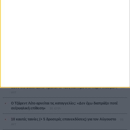
Ψηλά Τακούνια
Tacones lejanos
Πέδρο Αλμοδόβαρ
Ο Παραχαράκτης
L’ Affaire Bojarski (The Moneymaker)
Ζαν-Πολ Σαλομέ
ΤΑ ΠΙΟ
ΔΙΑΒΑΣΜΕΝΑ
Οδύσσεια
01 ΙΟΥΛ
Save the Date! Δείτε πρώτοι το «Σεξ και Αίμα στο Καμπ Μίασμα»!
05
ΑΥΓ
Ο Τζάρεντ Λέτο αρνείται τις καταγγελίες: «Δεν έχω διαπράξει ποτέ
σεξουαλική επίθεση»
30 ΙΟΥΛ
10 καυτές ταινίες (+ 5 δροσερές επανεκδόσεις) για τον Αύγουστο
01
ΑΥΓ