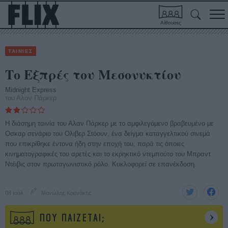
Αίθουσες
ΤΑΙΝΙΕΣ
Το Εξπρές του Μεσονυκτίου
Midnight Express
του Αλαν Πάρκερ
Η διάσημη ταινία του Αλαν Πάρκερ με το αμφιλεγόμενο βραβευμένο με
Οσκαρ σενάριο του Ολιβερ Στόουν, ένα δείγμα καταγγελτικού σινεμά
που επικρίθηκε έντονα ήδη στην εποχή του, παρά τις όποιες
κινηματογραφικές του αρετές και το εκρηκτικό ντεμπούτο του Μπραντ
Ντέιβις στον πρωταγωνιστικό ρόλο. Κυκλοφορεί σε επανέκδοση.
08 Ιούλ
Μανώλης Κρανάκης
ΠΟΥ ΠΑΙΖΕΤΑΙ;