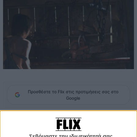
Προσθέστε το Flix στις προτιμήσεις σας στο
Google
Tέσσερις βίαιοι νεαροί που έχουν μόλις αποδράσει από ένα
ψυχιατρικό ίδρυμα, απαγάγουν μία νεαρή νοσοκόμα και την
παίρνουν μαζί τους σε ένα εφιαλτικό road trip. Κυνηγημένος από
Σεβόμαστε την ιδιωτικότητά σας
έναν αντίστοιχα διαταραγμένο αστυνομικό που ψάχνει εκδίκηση,