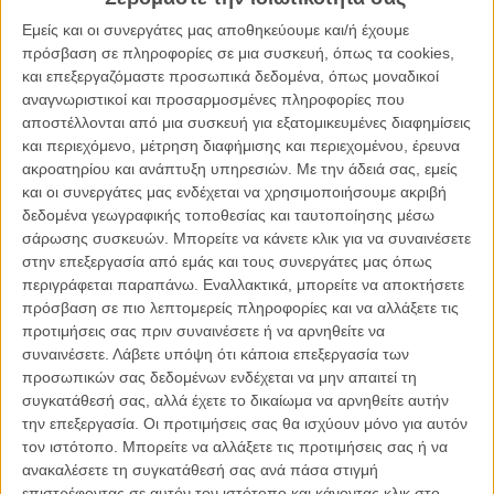
ένας από τους νεαρούς είναι προορισμένος να ζήσει μία τραγωδία
Εμείς και οι συνεργάτες μας αποθηκεύουμε και/ή έχουμε
και φρικιαστικά περιστατικά που θα καταστρέψουν το μυαλό του,
πρόσβαση σε πληροφορίες σε μια συσκευή, όπως τα cookies,
μεταμορφώνοντάς τον στο τέρας που πλέον ονομάζουμε
και επεξεργαζόμαστε προσωπικά δεδομένα, όπως μοναδικοί
Leatherface
αναγνωριστικοί και προσαρμοσμένες πληροφορίες που
αποστέλλονται από μια συσκευή για εξατομικευμένες διαφημίσεις
Αν κάποιος (αλήθεια υπάρχει κανείς;) παρακολουθεί πιστά το
και περιεχόμενο, μέτρηση διαφήμισης και περιεχομένου, έρευνα
franchise του «Σχιζοφρενή Δολοφόνου με το Πριόνι» θα έχει
ακροατηρίου και ανάπτυξη υπηρεσιών.
Με την άδειά σας, εμείς
προσέξει πως είναι μια ίσως από τις λίγες σειρές ταινιών τρόμου η
και οι συνεργάτες μας ενδέχεται να χρησιμοποιήσουμε ακριβή
οποία έχει μπει στην διαδικασία τόσο πολλών reboot/remakes που
δεδομένα γεωγραφικής τοποθεσίας και ταυτοποίησης μέσω
πια δεν βγάζει κανένα απολύτως νόημα. Και το όγδοο κεφάλαιο, το
σάρωσης συσκευών. Μπορείτε να κάνετε κλικ για να συναινέσετε
οποίο προσπαθεί να πατήσει πάλι το κουμπί του reboot στην όλη
στην επεξεργασία από εμάς και τους συνεργάτες μας όπως
σειρά, σε μια ύστατη προσπάθεια να δώσει μια νέα πνοή (λέμε
περιγράφεται παραπάνω. Εναλλακτικά, μπορείτε να αποκτήσετε
τώρα) σε ένα franchise το οποίο είναι νεκρό εδώ και χρόνια, όχι
πρόσβαση σε πιο λεπτομερείς πληροφορίες και να αλλάξετε τις
μόνο μπερδεύει τα πράγματα ακόμη περισσότερο αλλά είναι ίσως
προτιμήσεις σας πριν συναινέσετε ή να αρνηθείτε να
και η χειρότερη ταινία του.
συναινέσετε.
Λάβετε υπόψη ότι κάποια επεξεργασία των
προσωπικών σας δεδομένων ενδέχεται να μην απαιτεί τη
Για άλλη μια φορά, και για κάποιο άγνωστο λόγο, η χρονολογική
συγκατάθεσή σας, αλλά έχετε το δικαίωμα να αρνηθείτε αυτήν
σειρά των γεγονότων της σειράς πάει περίπατο καθώς
την επεξεργασία. Οι προτιμήσεις σας θα ισχύουν μόνο για αυτόν
υποδεχόμαστε καινούργιους χαρακτήρες με ένα πλήρες αδιάφορο
τον ιστότοπο. Μπορείτε να αλλάξετε τις προτιμήσεις σας ή να
origin story του Leatherface. Μέσα σε ένα σενάριο το οποίο μοιάζει
ανακαλέσετε τη συγκατάθεσή σας ανά πάσα στιγμή
γραμμένο στο πόδι, με ανύπαρκτη σκηνοθεσία και ερμηνείες για
επιστρέφοντας σε αυτόν τον ιστότοπο και κάνοντας κλικ στο