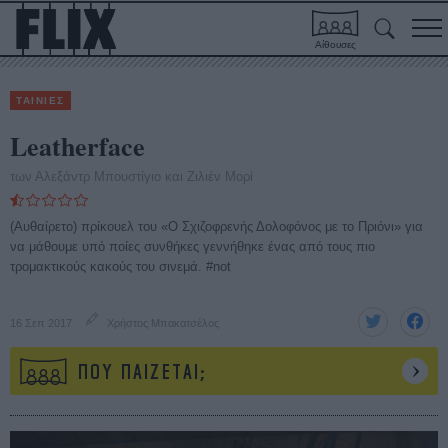
Αίθουσες
ΤΑΙΝΙΕΣ
Leatherface
των Αλεξάντρ Μπουστίγιο και Ζιλιέν Μορί
(Αυθαίρετο) πρίκουελ του «Ο Σχιζοφρενής Δολοφόνος με το Πριόνι» για
να μάθουμε υπό ποίες συνθήκες γεννήθηκε ένας από τους πιο
τρομακτικούς κακούς του σινεμά. #not
16 Σεπ 2017
Χρήστος Μπακατσέλος
ΠΟΥ ΠΑΙΖΕΤΑΙ;