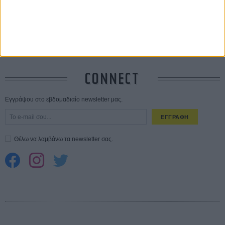
10 καυτές ταινίες (+ 5 δροσερές επανεκδόσεις) για τον Αύγουστο
01
ΑΥΓ
Spider-Man: Καινούργια Μέρα
30 ΜΑΡ
CONNECT
Εγγράψου στο εβδομαδιαίο newsletter μας.
ΕΓΓΡΑΦΗ
Θέλω να λαμβάνω τα newsletter σας.