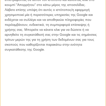
αρκετά βατόμουρα, θα χρειαστεί αρκετή προσπάθεια για να βρει
κουμπί "Απορρήτου" στο κάτω μέρος της ιστοσελίδας.
κάποιος τους λόγους για να δικαιολογήσει την ύπαρξή της, πέρα
Λάβετε επίσης υπόψη ότι αυτός ο ιστότοπος/η εφαρμογή
από το όποιο απενοχοποιημένο gore. Και μπορεί η ταινία
χρησιμοποιεί μία ή περισσότερες υπηρεσίες της Google και
προσφέρει άπλετο αίμα, κάποιους φρικιαστικούς θανάτους και μια
ενδέχεται να συλλέγει και να αποθηκεύει πληροφορίες που
κάπως άβολη σκηνή σεξ, μοιάζει όμως ανίκανη να δώσει κάτι
περιλαμβάνουν, ενδεικτικά, τη συμπεριφορά επίσκεψης ή
παραπάνω στην όποια, τραβηγμένη από τα μαλλιά πια, μυθολογία
χρήσης σας. Μπορείτε να κάνετε κλικ για να δώσετε ή να
της σειράς.
αρνηθείτε τη συγκατάθεσή σας στην Google και τις σημάνσεις
τρίτων μερών της για τη χρήση των δεδομένων σας για τους
Το «Leatherface», όπως και οι προκάτοχοί του, το μόνο που
σκοπούς που καθορίζονται παρακάτω στην ενότητα
κάνουν είναι να βεβηλώνουν τον μύθο και τους χαρακτήρες της
συγκατάθεσης της Google.
σειράς, Γεμάτο από σεναριακές τρύπες, εξωφρενική αφηγηματική
ροή και πολλά κλισέ, δεν είναι τυχαίο πως το φιλμ έκανε στην
Αμερική την πρεμιέρα του πρώτα στην τηλεόραση, κι αργότερα
στους κινηματογράφους.
Οπως η τελευταία σκηνή πέφτει κάτω από τους ήχους του «It’s
Over» της Πάτι ΛαΣάλ, έτσι κι εσύ εύχεσαι το «Leatherface» να είναι
το πραγματικό τέλος ενός franchise που όχι μόνο μόλις μας έδωσε
την χειρότερη ταινία της σειράς, αλλά δεν καταφέρνει να τιμήσει τον
μύθο της πρωτότυπης ταινίας, «Ο Σχιζοφρενής Δολοφόνος με το
Πριόνι» του Τόμπι Χούπερ ή έστω το cult status που έχει αποκτήσει