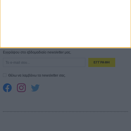
10 καυτές ταινίες (+ 5 δροσερές επανεκδόσεις) για τον Αύγουστο
01
ΑΥΓ
Spider-Man: Καινούργια Μέρα
30 ΜΑΡ
CONNECT
Εγγράψου στο εβδομαδιαίο newsletter μας.
ΕΓΓΡΑΦΗ
Θέλω να λαμβάνω τα newsletter σας.