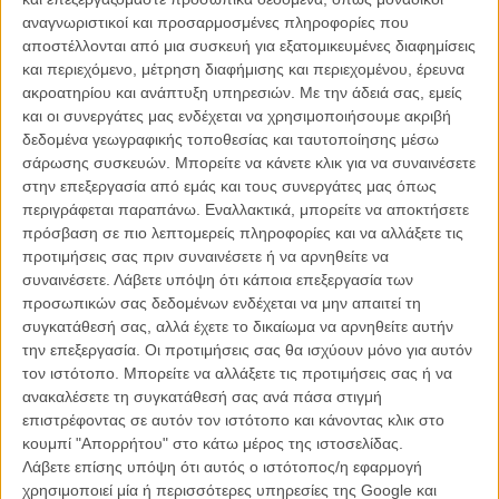
ανθρώπινη δραστηριότητα σ' ολόκληρο τον πλανήτη μειώθηκε
αναγνωριστικοί και προσαρμοσμένες πληροφορίες που
σημαντικά, δίνοντας ελευθερία κινήσεων στα υπόλοιπα, λιγότερο
αποστέλλονται από μια συσκευή για εξατομικευμένες διαφημίσεις
αστικοποιημένα πλάσματα του πλανήτη.
και περιεχόμενο, μέτρηση διαφήμισης και περιεχομένου, έρευνα
ακροατηρίου και ανάπτυξη υπηρεσιών.
Με την άδειά σας, εμείς
Μ' αυτή την ιδέα στο μυαλό, η ταινία περιπλανιέται από την άδεια
και οι συνεργάτες μας ενδέχεται να χρησιμοποιήσουμε ακριβή
μητρόπολη τής Νέας Υόρκης ως το μικρό νησί του Αιγαίου και
δεδομένα γεωγραφικής τοποθεσίας και ταυτοποίησης μέσω
παραπέρα, αποτυπώνοντας τη μεταβολή στον κόσμο μας κι
σάρωσης συσκευών. Μπορείτε να κάνετε κλικ για να συναινέσετε
αναζητώντας τα βαθύτερα αίτιά της - τουλάχιστον αυτή μοιάζει να
στην επεξεργασία από εμάς και τους συνεργάτες μας όπως
είναι η πρόθεσή της.
περιγράφεται παραπάνω. Εναλλακτικά, μπορείτε να αποκτήσετε
πρόσβαση σε πιο λεπτομερείς πληροφορίες και να αλλάξετε τις
Η πίστη και η επιστήμη, η τεχνολογία και η παράδοση, το σήμερα
προτιμήσεις σας πριν συναινέσετε ή να αρνηθείτε να
και το χτες (σε αναμονή του αύριο), τα αξιώματα και τα μυστήρια, η
συναινέσετε.
Λάβετε υπόψη ότι κάποια επεξεργασία των
φύση, τα ζώα, ο βυθός, οι ουρανοξύστες, οι πολυσύχναστοι ή
προσωπικών σας δεδομένων ενδέχεται να μην απαιτεί τη
ερημωμένοι ασφαλτόδρομοι, η μετανάστευση κι η ταξική ανισότητα,
συγκατάθεσή σας, αλλά έχετε το δικαίωμα να αρνηθείτε αυτήν
είναι ζευγάρια που συγκρούονται και σμίγουν στην ταινία, καθώς
την επεξεργασία. Οι προτιμήσεις σας θα ισχύουν μόνο για αυτόν
εκπρόσωποι πνευματικών ή επιστημονικών τάσεων (από τον
τον ιστότοπο. Μπορείτε να αλλάξετε τις προτιμήσεις σας ή να
Δημήτρη Νανόπουλο, ως την άτεκνη μάνα που τής χάρισε παιδί ο
ανακαλέσετε τη συγκατάθεσή σας ανά πάσα στιγμή
Άγιος), μιλούν στην κάμερα.
επιστρέφοντας σε αυτόν τον ιστότοπο και κάνοντας κλικ στο
κουμπί "Απορρήτου" στο κάτω μέρος της ιστοσελίδας.
Ωστόσο, από τη μια πλευρά, τις ψηφίδες αυτού του σύμπαντος, ο
Λάβετε επίσης υπόψη ότι αυτός ο ιστότοπος/η εφαρμογή
Γόδας δεν βρίσκει τον τρόπο να τις δομήσει σ' ένα συγκροτημένο
χρησιμοποιεί μία ή περισσότερες υπηρεσίες της Google και