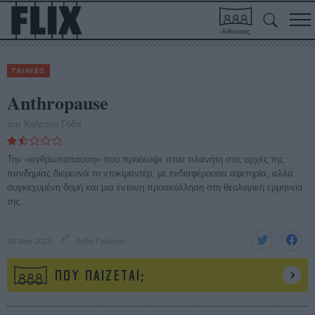
Αίθουσες
ΤΑΙΝΙΕΣ
Anthropause
του Χρήστου Γόδα
Την «ανθρωπόπαυση» που προέκυψε στον πλανήτη στις αρχές της
πανδημίας διερευνά το ντοκιμαντέρ, με ενδιαφέρουσα αφετηρία, αλλά
συγκεχυμένη δομή και μια έντονη προσκόλληση στη θεολογική ερμηνεία
της.
28 Μάρ 2023
Λήδα Γαλανού
ΠΟΥ ΠΑΙΖΕΤΑΙ;