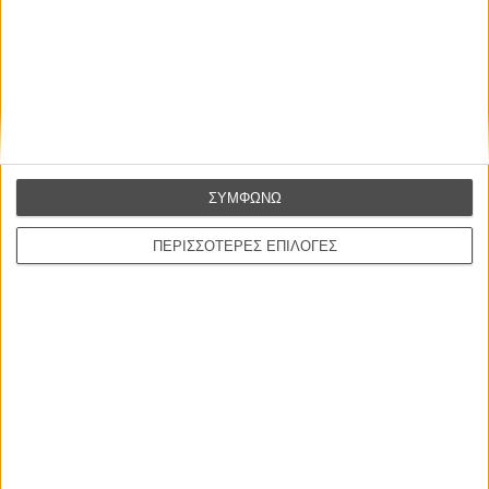
Η επιτυχία είναι υπερτιμημένη. Δεν σε κάνει
καλύτερο, δεν σε πάει πουθενά η επιτυχία. Είναι
απλώς ένα ωραίο, ανεβαστικό, επιφανειακό
συναίσθημα.»
Βιμ Βέντερς
ΣΥΜΦΩΝΩ
Συνέντευξη
ΠΕΡΙΣΣΟΤΕΡΕΣ ΕΠΙΛΟΓΕΣ
ΝΕΕΣ ΤΑΙΝΙΕΣ
Ο Παραχαράκτης
L’ Affaire Bojarski (The Moneymaker)
του Ζαν-Πολ Σαλομέ
Γνήσιο Αντίγραφο
Certified Copy (Copie Conforme)
του Αμπάς Κιαροστάμι