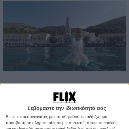
Προσθέστε το Flix στις προτιμήσεις σας στο
Google
Σεβόμαστε την ιδιωτικότητά σας
Η «ανθρωπόπαυση», όπως λέει το νέο ντοκιμαντέρ του Χρήστου
Εμείς και οι συνεργάτες μας αποθηκεύουμε και/ή έχουμε
Γόδα αλλά και η σύγχρονη κοινωνιολογία, συνέβη την εποχή τής
πρόσβαση σε πληροφορίες σε μια συσκευή, όπως τα cookies,
πανδημίας, ιδιαίτερα τον Μάρτιο και τον Απρίλιο του 2020, όταν η
και επεξεργαζόμαστε προσωπικά δεδομένα, όπως μοναδικοί