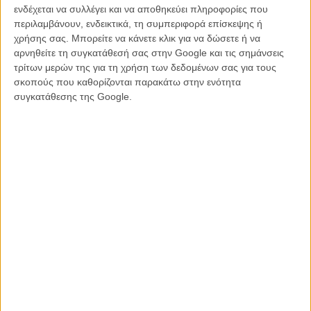
σύνολο, αφήνοντάς τες, ατάκτως ερριμμένες, να ξεκινούν μια
ενδέχεται να συλλέγει και να αποθηκεύει πληροφορίες που
αφήγηση που μας προσπερνά και συνεχίζει για άγνωστη διαδρομή.
περιλαμβάνουν, ενδεικτικά, τη συμπεριφορά επίσκεψης ή
Κι από την άλλη, άγνωστο αν σκόπιμα ή από αδυναμία, η ιδεολογία
χρήσης σας. Μπορείτε να κάνετε κλικ για να δώσετε ή να
τής ταινίας είναι τόσο συνδεδεμένη με τη θρησκεία, μάλιστα την
αρνηθείτε τη συγκατάθεσή σας στην Google και τις σημάνσεις
ορθόδοξη χριστιανική, με το θαύμα, με τον προστάτη Θεό που
τρίτων μερών της για τη χρήση των δεδομένων σας για τους
τιμώρησε τους άπιστους με μια πανανθρώπινη καταστροφή, που,
σκοπούς που καθορίζονται παρακάτω στην ενότητα
σιγά-σιγά, το σημείο επικοινωνίας με την ταινία χάνεται στη σφαίρα
συγκατάθεσης της Google.
μιας μονόπλευρης φιλοσοφίας χωρίς απορίες.