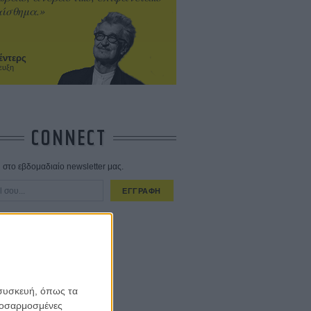
ίσθημα.»
έντερς
ευξη
CONNECT
στο εβδομαδιαίο newsletter μας.
ΕΓΓΡΑΦΗ
α λαμβάνω τα newsletter σας.
 συσκευή, όπως τα
προσαρμοσμένες