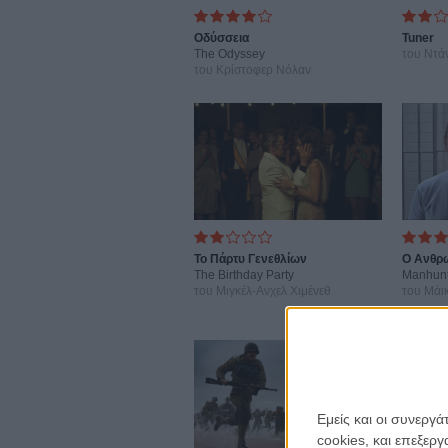
Οδύσσεια
Tuner
The Odyssey
του Ντά
του Κρίστοφερ Νόλαν
Το Πάρτυ Γενεθλίων
Ο Ανθρ
The Birthday Party
Manhun
του Μιγκέλ-Ανχελ Χιμένεθ
του Μάι
Εμείς και οι συνεργ
cookies, και επεξε