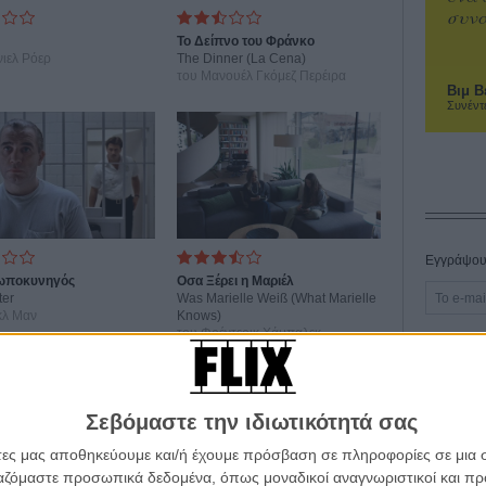
συνα
Το Δείπνο του Φράνκο
νιελ Ρόερ
The Dinner (La Cena)
του Μανουέλ Γκόμεζ Περέιρα
Βιμ Β
Συνέντ
Εγγράψου 
ωποκυνηγός
Οσα Ξέρει η Μαριέλ
ter
Was Marielle Weiß (What Marielle
κλ Μαν
Knows)
του Φρέντερικ Χάμπαλεκ
Θέλω ν
Σεβόμαστε την ιδιωτικότητά σας
άτες μας αποθηκεύουμε και/ή έχουμε πρόσβαση σε πληροφορίες σε μια
ργαζόμαστε προσωπικά δεδομένα, όπως μοναδικοί αναγνωριστικοί και 