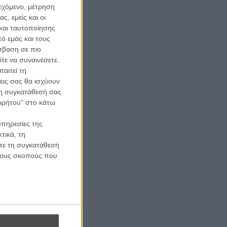
ιεχόμενο, μέτρηση
ς, εμείς και οι
και ταυτοποίησης
ό εμάς και τους
σβαση σε πιο
τε να συναινέσετε.
αιτεί τη
εις σας θα ισχύουν
 τη συγκατάθεσή σας
ορρήτου" στο κάτω
υπηρεσίες της
τικά, τη
ίτε τη συγκατάθεσή
 τους σκοπούς που