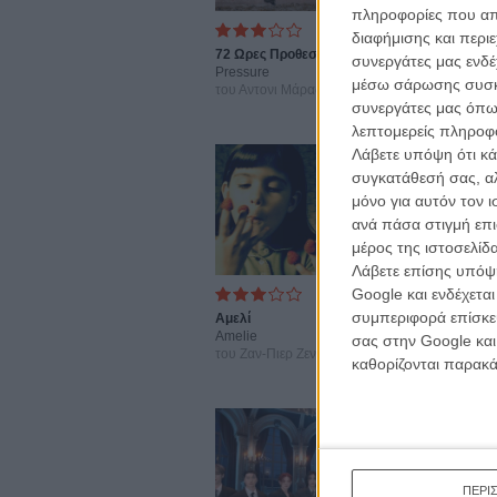
πληροφορίες που απο
διαφήμισης και περι
72 Ωρες Προθεσμία
Η Μεγά
συνεργάτες μας ενδέ
Pressure
Αλίμου
μέσω σάρωσης συσκευ
του Αντονι Μάρας
The Gre
συνεργάτες μας όπω
του Αθα
λεπτομερείς πληροφορ
Λάβετε υπόψη ότι κά
συγκατάθεσή σας, αλ
μόνο για αυτόν τον 
ανά πάσα στιγμή επι
μέρος της ιστοσελίδα
Λάβετε επίσης υπόψη
Google και ενδέχετα
συμπεριφορά επίσκεψ
Αμελί
Ο Παρα
Amelie
L’ Affair
σας στην Google και
του Ζαν-Πιερ Ζενέ
Moneym
καθορίζονται παρακ
του Ζαν
ΠΕΡΙ