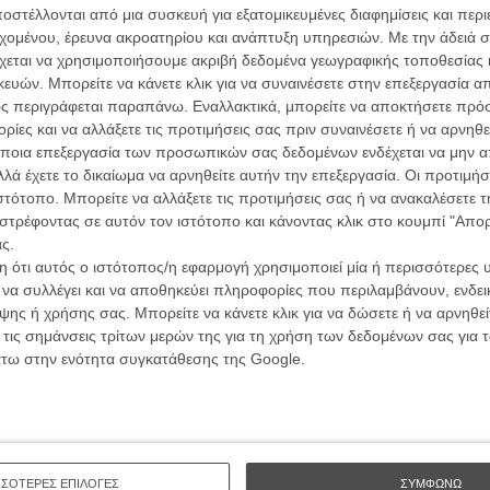
στέλλονται από μια συσκευή για εξατομικευμένες διαφημίσεις και περ
εχομένου, έρευνα ακροατηρίου και ανάπτυξη υπηρεσιών.
Με την άδειά σα
λη Σφαγή των Β' ΚΑΠΗ
Supergirl
χεται να χρησιμοποιήσουμε ακριβή δεδομένα γεωγραφικής τοποθεσίας 
του Κρεγκ Γκιλέσπι
ών. Μπορείτε να κάνετε κλικ για να συναινέσετε στην επεξεργασία απ
at Massacre of Alimos
ς περιγράφεται παραπάνω. Εναλλακτικά, μπορείτε να αποκτήσετε πρό
νάσιου Τόμμυ Σκλάβου
ίες και να αλλάξετε τις προτιμήσεις σας πριν συναινέσετε ή να αρνηθεί
ποια επεξεργασία των προσωπικών σας δεδομένων ενδέχεται να μην απ
λά έχετε το δικαίωμα να αρνηθείτε αυτήν την επεξεργασία. Οι προτιμήσ
ιστότοπο. Μπορείτε να αλλάξετε τις προτιμήσεις σας ή να ανακαλέσετε
στρέφοντας σε αυτόν τον ιστότοπο και κάνοντας κλικ στο κουμπί "Απ
ς.
 ότι αυτός ο ιστότοπος/η εφαρμογή χρησιμοποιεί μία ή περισσότερες 
ι να συλλέγει και να αποθηκεύει πληροφορίες που περιλαμβάνουν, ενδεικ
ης ή χρήσης σας. Μπορείτε να κάνετε κλικ για να δώσετε ή να αρνηθε
χαράκτης
Ψυχώ
e Bojarski (The
Psycho
 τις σημάνσεις τρίτων μερών της για τη χρήση των δεδομένων σας για
aker)
του Αλφρεντ Χίτσκοκ
άτω στην ενότητα συγκατάθεσης της Google.
-Πολ Σαλομέ
ΣΣΟΤΕΡΕΣ ΕΠΙΛΟΓΕΣ
ΣΥΜΦΩΝΩ