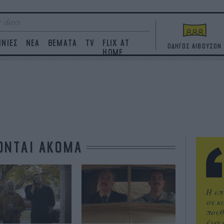
 days
ΙΝΙΕΣ
ΝΕΑ
ΘΕΜΑΤΑ
TV
FLIX AT
ΟΔΗΓΟΣ ΑΙΘΟΥΣΩΝ
HOME
ΟΝΤΑΙ ΑΚΟΜΑ
Η επ
σε κ
πουθ
ένα 