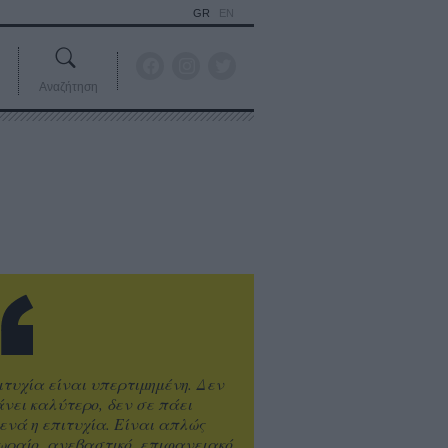
GR
EN
Αναζήτηση
ιτυχία είναι υπερτιμημένη. Δεν
άνει καλύτερο, δεν σε πάει
ενά η επιτυχία. Είναι απλώς
ωραίο, ανεβαστικό, επιφανειακό