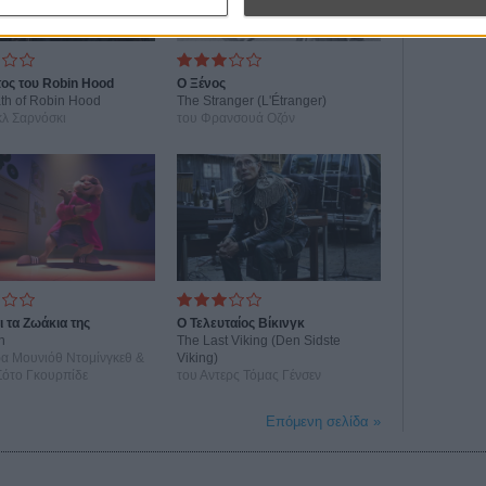
ος του Robin Hood
Ο Ξένος
th of Robin Hood
The Stranger (L'Étranger)
κλ Σαρνόσκι
του Φρανσουά Οζόν
ι τα Ζωάκια της
Ο Τελευταίος Βίκινγκ
n
The Last Viking (Den Sidste
ρα Μουνιόθ Ντομίνγκεθ &
Viking)
Σότο Γκουρπίδε
του Αντερς Τόμας Γένσεν
Επόμενη σελίδα »