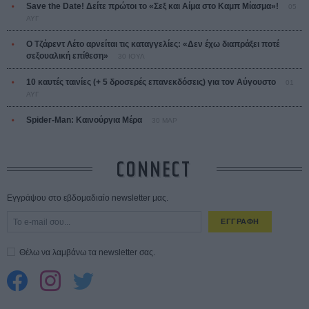
Save the Date! Δείτε πρώτοι το «Σεξ και Αίμα στο Καμπ Μίασμα»!
05
ΑΥΓ
Ο Τζάρεντ Λέτο αρνείται τις καταγγελίες: «Δεν έχω διαπράξει ποτέ
σεξουαλική επίθεση»
30 ΙΟΥΛ
10 καυτές ταινίες (+ 5 δροσερές επανεκδόσεις) για τον Αύγουστο
01
ΑΥΓ
Spider-Man: Καινούργια Μέρα
30 ΜΑΡ
CONNECT
Εγγράψου στο εβδομαδιαίο newsletter μας.
ΕΓΓΡΑΦΗ
Θέλω να λαμβάνω τα newsletter σας.