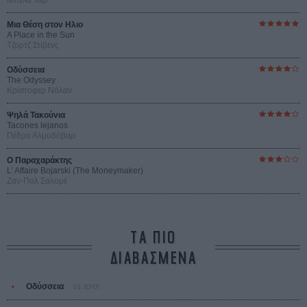
Μια Θέση στον Ηλιο
A Place in the Sun
Τζορτζ Στίβενς
Οδύσσεια
The Odyssey
Κρίστοφερ Νόλαν
Ψηλά Τακούνια
Tacones lejanos
Πέδρο Αλμοδόβαρ
Ο Παραχαράκτης
L’ Affaire Bojarski (The Moneymaker)
Ζαν-Πολ Σαλομέ
ΤΑ ΠΙΟ
ΔΙΑΒΑΣΜΕΝΑ
Οδύσσεια
01 ΙΟΥΛ