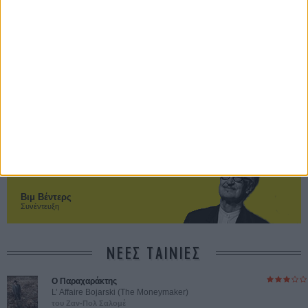
Η επιτυχία είναι υπερτιμημένη. Δεν σε κάνει
καλύτερο, δεν σε πάει πουθενά η επιτυχία. Είναι
απλώς ένα ωραίο, ανεβαστικό, επιφανειακό
συναίσθημα.»
Βιμ Βέντερς
Συνέντευξη
ΝΕΕΣ ΤΑΙΝΙΕΣ
Ο Παραχαράκτης
L’ Affaire Bojarski (The Moneymaker)
του Ζαν-Πολ Σαλομέ