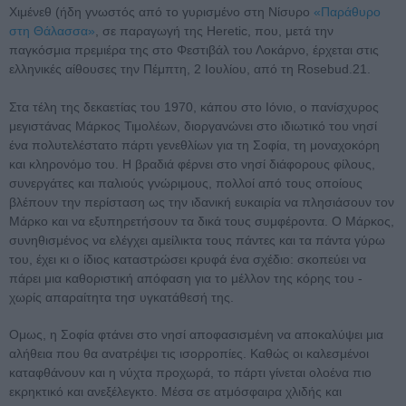
Χιμένεθ (ήδη γνωστός από το γυρισμένο στη Νίσυρο
«Παράθυρο
στη Θάλασσα»
, σε παραγωγή της Heretic, που, μετά την
παγκόσμια πρεμιέρα της στο Φεστιβάλ του Λοκάρνο, έρχεται στις
ελληνικές αίθουσες την Πέμπτη, 2 Ιουλίου, από τη Rosebud.21.
Στα τέλη της δεκαετίας του 1970, κάπου στο Ιόνιο, ο πανίσχυρος
μεγιστάνας Μάρκος Τιμολέων, διοργανώνει στο ιδιωτικό του νησί
ένα πολυτελέστατο πάρτι γενεθλίων για τη Σοφία, τη μοναχοκόρη
και κληρονόμο του. Η βραδιά φέρνει στο νησί διάφορους φίλους,
συνεργάτες και παλιούς γνώριμους, πολλοί από τους οποίους
βλέπουν την περίσταση ως την ιδανική ευκαιρία να πλησιάσουν τον
Μάρκο και να εξυπηρετήσουν τα δικά τους συμφέροντα. Ο Μάρκος,
συνηθισμένος να ελέγχει αμείλικτα τους πάντες και τα πάντα γύρω
του, έχει κι ο ίδιος καταστρώσει κρυφά ένα σχέδιο: σκοπεύει να
πάρει μια καθοριστική απόφαση για το μέλλον της κόρης του -
χωρίς απαραίτητα τησ υγκατάθεσή της.
Ομως, η Σοφία φτάνει στο νησί αποφασισμένη να αποκαλύψει μια
αλήθεια που θα ανατρέψει τις ισορροπίες. Καθώς οι καλεσμένοι
καταφθάνουν και η νύχτα προχωρά, το πάρτι γίνεται ολοένα πιο
εκρηκτικό και ανεξέλεγκτο. Μέσα σε ατμόσφαιρα χλιδής και