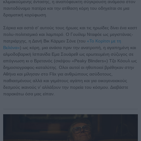
κλιμακούμενης έντασης, η αναπόφευκτη σύγκρουση ανάμεσα στον
παντοδύναμο πατέρα και την ατίθαση κόρη του οδηγείται σε μια
δραματική κορύφωση.
Σάρκα και οστά σ' αυτούς τους ήρωες και τις ηρωίδες δίνει ένα καστ
πολυ-πολιτισμικό και λαμπερό. Ο Γουίλεμ Νταφόε ως μεγιστάνας-
πατριάρχης, η Δανή Βικ Κάρμεν Σόνε (του
«Το Κορίτσι με τη
Βελόνα»
) ως κόρη, μια ανάσα πριν την ανατροπή, η αγαπημένη και
αλμοδοβαρική Ισπανίδα Εμα Σουάρεθ ως ερωτευμένη σύζυγος σε
απόγνωση κι ο Βρετανός (σκέψου «Peaky Blinders») Τζο Κόουλ ως
δημοσιογραφος-καταλύτης. Ολοι αυτοί οι ηθοποιοί βρέθηκαν στην
Αθήνα και μίλησαν στο Flix για ανθρώπους ασύδοτους,
παθιασμένους αλλά και γεμάτους αγάπη και για οικογενειακούς
δεσμούς ικανούς ν' αλλάξουν την πορεία του κόσμου. Διαβάστε
παρακάτω όσα μας είπαν.