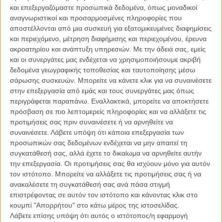
τον Ωνάση, υπάρχουν κι άλλοι. Οπότε δεν με προβλημάτισε αυτό
και επεξεργαζόμαστε προσωπικά δεδομένα, όπως μοναδικοί
τόσο πολύ, όσο η ελληνικότητά του,
ήταν σωστό να παίξω έναν
αναγνωριστικοί και προσαρμοσμένες πληροφορίες που
Ελληνα
; Ενας ηθοποιός πρέπει να μπορεί να παίξει οτιδήποτε,
αποστέλλονται από μια συσκευή για εξατομικευμένες διαφημίσεις
αλλά συγχρόνως αν δεν μοιάζω καθόλου με Ελληνα… Κατάλαβες,
και περιεχόμενο, μέτρηση διαφήμισης και περιεχομένου, έρευνα
σκέφτηκα, ο Καρναβάς με συμπαθεί υπεροβλικά και δεν βλέπει
ακροατηρίου και ανάπτυξη υπηρεσιών.
Με την άδειά σας, εμείς
μπροστά του! (γέλια) Μετά όμως σκέφτηκα το παράδειγμα του
και οι συνεργάτες μας ενδέχεται να χρησιμοποιήσουμε ακριβή
Κορλεόνε στον «Νονό». Λέω, όχι ότι οι δυο ταινίες μοιάζουν, αλλά
δεδομένα γεωγραφικής τοποθεσίας και ταυτοποίησης μέσω
δες τον Μάρλον Μπράντο. Δεν έχει γραμμάριο ιταλικού αίματος
σάρωσης συσκευών. Μπορείτε να κάνετε κλικ για να συναινέσετε
μέσα του. Δεν έχει τίποτε απολύτως ιταλικό, αλλά κατασκεύασε
στην επεξεργασία από εμάς και τους συνεργάτες μας όπως
αυτόν τον ήρωα που έμεινε κλασικός. Σκέφτηκα και τον Μπαρτ
περιγράφεται παραπάνω. Εναλλακτικά, μπορείτε να αποκτήσετε
Λάνκαστερ, τόσο Αμερικανός που τον λες και καουμπόη, κι όμως,
πρόσβαση σε πιο λεπτομερείς πληροφορίες και να αλλάξετε τις
παρά τη ρωμαλέα σωματικότητά του, βρήκε στον «Γατόπαρδο» την
προτιμήσεις σας πριν συναινέσετε ή να αρνηθείτε να
κομψότητα του Σικελού αριστοκράτη.
συναινέσετε.
Λάβετε υπόψη ότι κάποια επεξεργασία των
προσωπικών σας δεδομένων ενδέχεται να μην απαιτεί τη
συγκατάθεσή σας, αλλά έχετε το δικαίωμα να αρνηθείτε αυτήν
την επεξεργασία. Οι προτιμήσεις σας θα ισχύουν μόνο για αυτόν
τον ιστότοπο. Μπορείτε να αλλάξετε τις προτιμήσεις σας ή να
ανακαλέσετε τη συγκατάθεσή σας ανά πάσα στιγμή
επιστρέφοντας σε αυτόν τον ιστότοπο και κάνοντας κλικ στο
κουμπί "Απορρήτου" στο κάτω μέρος της ιστοσελίδας.
Λάβετε επίσης υπόψη ότι αυτός ο ιστότοπος/η εφαρμογή