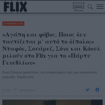
Αίθουσες
ΣΥΝΕΝΤΕΥΞΗ
«Αγάπη και φόβος. Ποιος δεν
ταυτίζεται μ' αυτό το δίπολο;»
Νταφόε, Σουάρεζ, Σόνε και Κόουλ
μιλούν στο Flix για το «Πάρτυ
Γενεθλίων»
Ενας Ελληνας μεγιστάνας, ένα απομονωμένο νησί, μια οικογενειακή
τραγωδία. Θυμίζει κάτι;
27 Ιούν
Λήδα Γαλανού