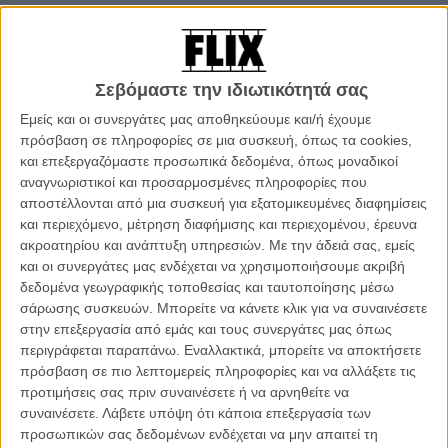
Κορεάτικη κινηματογραφική βιομηχανία γνώριζαν για την ιδιότυπη
αυτοεξορία του και την κατάστασή του -που για πολλούς άγγιζε τα
όρια της παράνοιας. Στη διάρκεια του φεστιβάλ των Καννών,
υπήρξε ένας από τους πλέον περιζήτητους σκηνοθετες, αλλά ο
Σεβόμαστε την ιδιωτικότητά σας
ίδιος αρνήθηκε να δώσει οποιαδήποτε συνέντευξη, λέγοντας απλά,
«το φιλμ τα λέει όλα».
Εμείς και οι συνεργάτες μας αποθηκεύουμε και/ή έχουμε
πρόσβαση σε πληροφορίες σε μια συσκευή, όπως τα cookies,
Χτες στο φεστιβάλ του Κάρλοβι Βάρι, ήταν χαμογελαστός
και επεξεργαζόμαστε προσωπικά δεδομένα, όπως μοναδικοί
ευδιάθετος, ξεκίνησε ζητώντας συγνώμη για τον λίγο χρόνο που
αναγνωριστικοί και προσαρμοσμένες πληροφορίες που
μπορούσε να διαθέσει, αλλά δεν είχε κανέναν δισταγμό στο να
αποστέλλονται από μια συσκευή για εξατομικευμένες διαφημίσεις
συναντήσει τους δημοσιογράφους: «Το φεστιβάλ πληρώνει το
και περιεχόμενο, μέτρηση διαφήμισης και περιεχομένου, έρευνα
εισιτήριό μου, τη διαμονή μου εδώ, μου δίνει την ευκαιρία να δείξω
ακροατηρίου και ανάπτυξη υπηρεσιών.
Με την άδειά σας, εμείς
το φιλμ μου, αυτός είναι ο μόνος τρόπος που έχω να πω
και οι συνεργάτες μας ενδέχεται να χρησιμοποιήσουμε ακριβή
ευχαριστώ», δήλωσε απλά, απαντώντας στην ερώτηση γιατί
δεδομένα γεωγραφικής τοποθεσίας και ταυτοποίησης μέσω
αποφάσισε να μιλήσει τώρα στους δημοσιογράφους.
σάρωσης συσκευών. Μπορείτε να κάνετε κλικ για να συναινέσετε
στην επεξεργασία από εμάς και τους συνεργάτες μας όπως
«Δεν έκανα αυτή τη ταινία με σκοπό να την δείξω ποτέ σε κανέναν»
περιγράφεται παραπάνω. Εναλλακτικά, μπορείτε να αποκτήσετε
είπε εξηγώντας το πως προέκυψε το «Arirang». «Ξεκίνησα να
πρόσβαση σε πιο λεπτομερείς πληροφορίες και να αλλάξετε τις
γυρίζω χωρίς καμιά προετοιμασία, έχοντας ήδη περάσει τρία χρόνια
προτιμήσεις σας πριν συναινέσετε ή να αρνηθείτε να
μόνος, δίχως την δύναμη, τη θέληση, να κάνω σινεμά. Κάποια
συναινέσετε.
Λάβετε υπόψη ότι κάποια επεξεργασία των
στιγμή αγόρασα μια μικρή κάμερα Cannon και ξεκίνησα να με
προσωπικών σας δεδομένων ενδέχεται να μην απαιτεί τη