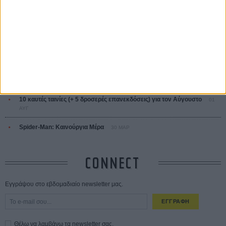
ΔΙΑΒΑΣΜΕΝΑ
Οδύσσεια
01 ΙΟΥΛ
Save the Date! Δείτε πρώτοι το «Σεξ και Αίμα στο Καμπ Μίασμα»!
05
ΑΥΓ
Ο Τζάρεντ Λέτο αρνείται τις καταγγελίες: «Δεν έχω διαπράξει ποτέ
σεξουαλική επίθεση»
30 ΙΟΥΛ
10 καυτές ταινίες (+ 5 δροσερές επανεκδόσεις) για τον Αύγουστο
01
ΑΥΓ
Spider-Man: Καινούργια Μέρα
30 ΜΑΡ
CONNECT
Εγγράψου στο εβδομαδιαίο newsletter μας.
ΕΓΓΡΑΦΗ
Θέλω να λαμβάνω τα newsletter σας.