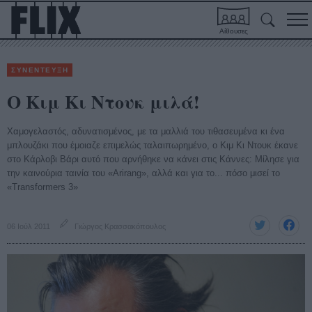
Αίθουσες
ΣΥΝΕΝΤΕΥΞΗ
O Κιμ Κι Ντουκ μιλά!
Χαμογελαστός, αδυνατισμένος, με τα μαλλιά του τιθασευμένα κι ένα
μπλουζάκι που έμοιαζε επιμελώς ταλαιπωρημένο, ο Κιμ Κι Ντουκ έκανε
στο Κάρλοβι Βάρι αυτό που αρνήθηκε να κάνει στις Κάννες: Μίλησε για
την καινούρια ταινία του «Arirang», αλλά και για το... πόσο μισεί το
«Transformers 3»
06 Ιούλ 2011
Γιώργος Κρασσακόπουλος