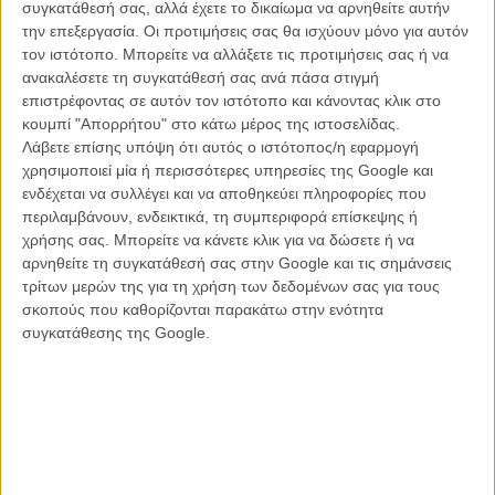
κινηματογραφώ δίχως κάποιον συγκεκριμένο σκοπό. Οταν πια είχα
συγκατάθεσή σας, αλλά έχετε το δικαίωμα να αρνηθείτε αυτήν
μαζέψει αρκετό υλικό, δοκίμασα να το μοντάρω, δίχως να σκέφτομαι
την επεξεργασία. Οι προτιμήσεις σας θα ισχύουν μόνο για αυτόν
τι πρόκειται να το κάνω. Το να το στείλω σε ένα φεστιβάλ δεν ήταν
τον ιστότοπο. Μπορείτε να αλλάξετε τις προτιμήσεις σας ή να
στη σκέψη μου, τουλάχιστον όχι μέχρις ότου είδα το φιλμ
ανακαλέσετε τη συγκατάθεσή σας ανά πάσα στιγμή
τελειωμένο. Τότε αναρωτήθηκα αν θα ήθελα, αν έπρεπε, ο κόσμος
επιστρέφοντας σε αυτόν τον ιστότοπο και κάνοντας κλικ στο
να δει αυτή τη ταινία και αποφάσισα πως ναι. Έτσι την έστειλα στις
κουμπί "Απορρήτου" στο κάτω μέρος της ιστοσελίδας.
Κάννες, έτσι θέλησα να την φέρω στο Κάρλοβι Βάρι. Οφείλω να
Λάβετε επίσης υπόψη ότι αυτός ο ιστότοπος/η εφαρμογή
παραδεχτώ ότι αυτή η ταινία έγινε με έναν μάλλον εγωιστικό τρόπο.
χρησιμοποιεί μία ή περισσότερες υπηρεσίες της Google και
Ήταν η δική μου προσπάθεια να θεραπεύσω τον εαυτό μου, να
ενδέχεται να συλλέγει και να αποθηκεύει πληροφορίες που
χαρτογραφήσω την ύπαρξή μου. Και ξέρω ότι ο βασικότερος λόγος
περιλαμβάνουν, ενδεικτικά, τη συμπεριφορά επίσκεψης ή
που παίχτηκε στις Κάννες
, ήταν απλά ότι με ήξεραν από τις
χρήσης σας. Μπορείτε να κάνετε κλικ για να δώσετε ή να
προηγούμενες ταινίες μου, επειδή κάποτε ήμουν διάσημος
αρνηθείτε τη συγκατάθεσή σας στην Google και τις σημάνσεις
σκηνοθέτης. Το ξέρω και νομίζω ότι πρέπει να ζητήσω συγνώμη γι
τρίτων μερών της για τη χρήση των δεδομένων σας για τους
αυτό».
σκοπούς που καθορίζονται παρακάτω στην ενότητα
συγκατάθεσης της Google.
Η αιτία, ο λόγος που ο Κιμ Κι Ντουκ εξαφανίστηκε στα βουνά της
Κορέας, ζώντας για τρία χρόνια ολομόναχος, είχε να κάνει τόσο με
ένα ατύχημα στα γυρίσματα της τελευταίας ταινίας του «Dream»
που παρ ολίγον να στοιχίσει τη ζωή στην πρωταγωνίστρια του Λι
Να-γιουνγκ, όσο και με την απογοήτευσή του από το γεγονός ότι
σχεδόν όλοι οι βοηθοί σκηνοθέτες που είχε στη διάρκεια της
καριέρας του, προτίμησαν να εγκαταλείψουν το σινεμά που ο ίδιος