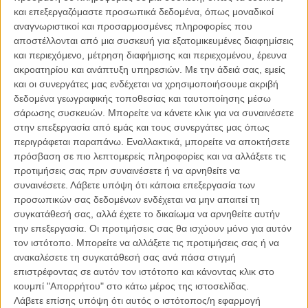
και επεξεργαζόμαστε προσωπικά δεδομένα, όπως μοναδικοί
αναγνωριστικοί και προσαρμοσμένες πληροφορίες που
Αυτή την άγνωστη πόλη προσπαθώ να ανασύρω και να προβάλλω
αποστέλλονται από μια συσκευή για εξατομικευμένες διαφημίσεις
μέσα από τις ταινίες μου. Από τις ασπρόμαυρες πρώτες ταινίες, το
και περιεχόμενο, μέτρηση διαφήμισης και περιεχομένου, έρευνα
«Αντίο Βερολίνο» και το «Καμιά Συμπάθεια για τον Διάβολο», ως το
ακροατηρίου και ανάπτυξη υπηρεσιών.
Με την άδειά σας, εμείς
σκληρό μπλε στις «Τρεις Μέρες Ευτυχίας», ψάχνω για εικόνες
και οι συνεργάτες μας ενδέχεται να χρησιμοποιήσουμε ακριβή
απροσδόκητες, κρυμμένες. Οι χώροι στις ταινίες μου, κινηματο-
δεδομένα γεωγραφικής τοποθεσίας και ταυτοποίησης μέσω
γραφούνται σαν πρόσωπα. Προσπαθώ να πιάσω την υπόκωφη
σάρωσης συσκευών. Μπορείτε να κάνετε κλικ για να συναινέσετε
αναπνοή τους, τα υπόγεια σημάδια ζωής. Νιώθω την ανάγκη να
στην επεξεργασία από εμάς και τους συνεργάτες μας όπως
καταγράψω χώρους σχεδόν νεκρούς, έτοιμους να εξαφανιστούν. Οι
περιγράφεται παραπάνω. Εναλλακτικά, μπορείτε να αποκτήσετε
ταινίες μου είναι γεμάτες από χώρους που δεν υπάρχουν πια,
πρόσβαση σε πιο λεπτομερείς πληροφορίες και να αλλάξετε τις
χώρους που έχουν μεταμορφωθεί, χώρους που δεν μπορείς να
προτιμήσεις σας πριν συναινέσετε ή να αρνηθείτε να
αποκρυπτο-γραφήσεις
.
συναινέσετε.
Λάβετε υπόψη ότι κάποια επεξεργασία των
προσωπικών σας δεδομένων ενδέχεται να μην απαιτεί τη
Η παρακμή της πόλης είναι κάτι που με γοήτευσε από τις πρώτες
συγκατάθεσή σας, αλλά έχετε το δικαίωμα να αρνηθείτε αυτήν
ταινίες μου. Είχα από την αρχή την αίσθηση ότι σ΄αυτη τη φθορά,
την επεξεργασία. Οι προτιμήσεις σας θα ισχύουν μόνο για αυτόν
υπήρχε κάτι περισσότερο από τη γοητεία του παλιού, ότι υπήρχε κάτι
τον ιστότοπο. Μπορείτε να αλλάξετε τις προτιμήσεις σας ή να
πιο ουσιαστικό κάτω από την επιφάνεια. Είχα την αίσθηση ότι υπήρχε
ανακαλέσετε τη συγκατάθεσή σας ανά πάσα στιγμή
μια αλήθεια, σαν το ανεστραμμένο είδωλο ενός κόσμου που δεν με
επιστρέφοντας σε αυτόν τον ιστότοπο και κάνοντας κλικ στο
έπειθε. Το «Καμιά Συμπάθεια για τον Διάβολο» (1997) περιγράφει
κουμπί "Απορρήτου" στο κάτω μέρος της ιστοσελίδας.
ζοφερά μια μελλοντική υπόγεια Αθήνα, χωρίς ντεκόρ, μόνο με
Λάβετε επίσης υπόψη ότι αυτός ο ιστότοπος/η εφαρμογή
φυσικούς χώρους. Δεκαπέντε χρόνια μετά, το μητροπολητικό τοπίο