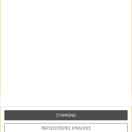
Αυτό που Ξέρουν οι Γυναίκες
Pour le Plaisir
του Ρεέμ Κερισί
Οι Αρμονίες Βερκμάιστερ
Werckmeister Harmonies
Μπέλα Ταρ
Μια Θέση στον Ηλιο
A Place in the Sun
Τζορτζ Στίβενς
Οδύσσεια
The Odyssey
ΣΥΜΦΩΝΩ
Κρίστοφερ Νόλαν
Ψηλά Τακούνια
ΠΕΡΙΣΣΟΤΕΡΕΣ ΕΠΙΛΟΓΕΣ
Tacones lejanos