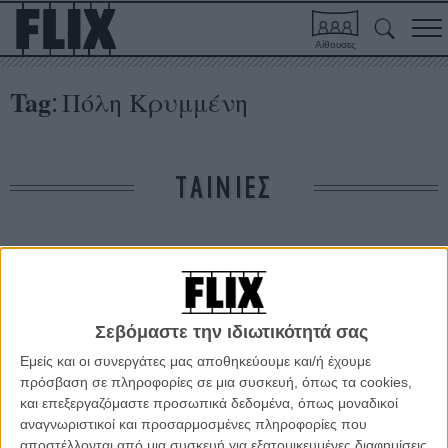
Αίθουσες
Tag
Πόλη Κρυμμένη
:
ΤΑΙΝΙΕΣ
Δε βρέθηκαν σχετικές κριτικές ταινιών.
ΑΡΘΡΑ
Σεβόμαστε την ιδιωτικότητά σας
Εμείς και οι συνεργάτες μας αποθηκεύουμε και/ή έχουμε
Ανακαλύψτε μια... Πόλη Κρυμμένη!
πρόσβαση σε πληροφορίες σε μια συσκευή, όπως τα cookies,
ΝΕΑ
/
07 ΙΑΝ 2012
/
Πόλυ Λυκούργου
και επεξεργαζόμαστε προσωπικά δεδομένα, όπως μοναδικοί
αναγνωριστικοί και προσαρμοσμένες πληροφορίες που
αποστέλλονται από μια συσκευή για εξατομικευμένες διαφημίσεις