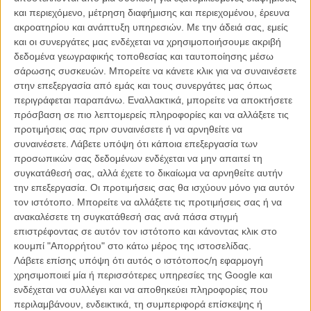
Η κρυμμένη Αθήνα του Δημήτρη Αθανίτη
και περιεχόμενο, μέτρηση διαφήμισης και περιεχομένου, έρευνα
ΘΕΜΑΤΑ
/
04 ΑΠΡ 2012
/
Πόλυ Λυκούργου
ακροατηρίου και ανάπτυξη υπηρεσιών.
Με την άδειά σας, εμείς
και οι συνεργάτες μας ενδέχεται να χρησιμοποιήσουμε ακριβή
δεδομένα γεωγραφικής τοποθεσίας και ταυτοποίησης μέσω
σάρωσης συσκευών. Μπορείτε να κάνετε κλικ για να συναινέσετε
στην επεξεργασία από εμάς και τους συνεργάτες μας όπως
περιγράφεται παραπάνω. Εναλλακτικά, μπορείτε να αποκτήσετε
πρόσβαση σε πιο λεπτομερείς πληροφορίες και να αλλάξετε τις
προτιμήσεις σας πριν συναινέσετε ή να αρνηθείτε να
Η επιτυχία είναι υπερτιμημένη. Δεν σε κάνει
συναινέσετε.
Λάβετε υπόψη ότι κάποια επεξεργασία των
καλύτερο, δεν σε πάει πουθενά η επιτυχία. Είναι
προσωπικών σας δεδομένων ενδέχεται να μην απαιτεί τη
απλώς ένα ωραίο, ανεβαστικό, επιφανειακό
συγκατάθεσή σας, αλλά έχετε το δικαίωμα να αρνηθείτε αυτήν
συναίσθημα.»
την επεξεργασία. Οι προτιμήσεις σας θα ισχύουν μόνο για αυτόν
τον ιστότοπο. Μπορείτε να αλλάξετε τις προτιμήσεις σας ή να
ανακαλέσετε τη συγκατάθεσή σας ανά πάσα στιγμή
Βιμ Βέντερς
επιστρέφοντας σε αυτόν τον ιστότοπο και κάνοντας κλικ στο
Συνέντευξη
κουμπί "Απορρήτου" στο κάτω μέρος της ιστοσελίδας.
Λάβετε επίσης υπόψη ότι αυτός ο ιστότοπος/η εφαρμογή
χρησιμοποιεί μία ή περισσότερες υπηρεσίες της Google και
ενδέχεται να συλλέγει και να αποθηκεύει πληροφορίες που
CONNECT
περιλαμβάνουν, ενδεικτικά, τη συμπεριφορά επίσκεψης ή