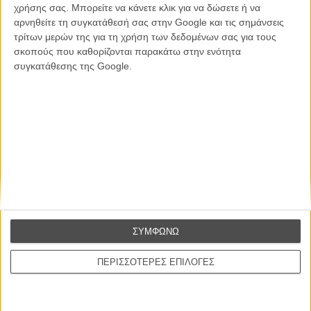
χρήσης σας. Μπορείτε να κάνετε κλικ για να δώσετε ή να
αρνηθείτε τη συγκατάθεσή σας στην Google και τις σημάνσεις
Εγγράψου στο εβδομαδιαίο newsletter μας.
τρίτων μερών της για τη χρήση των δεδομένων σας για τους
ΕΓΓΡΑΦΗ
σκοπούς που καθορίζονται παρακάτω στην ενότητα
συγκατάθεσης της Google.
Θέλω να λαμβάνω τα newsletter σας.
ΣΥΜΦΩΝΩ
ΠΕΡΙΣΣΟΤΕΡΕΣ ΕΠΙΛΟΓΕΣ