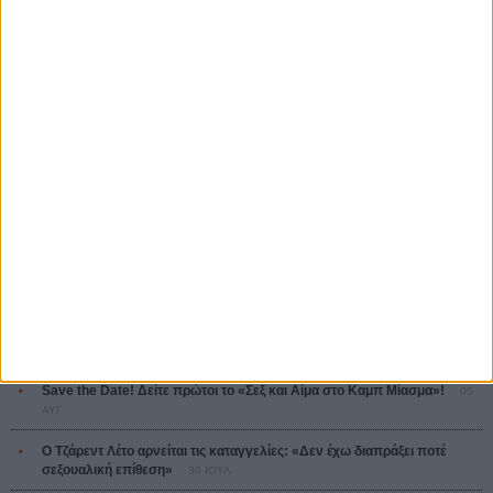
Οδύσσεια
The Odyssey
Κρίστοφερ Νόλαν
Ψηλά Τακούνια
Tacones lejanos
Πέδρο Αλμοδόβαρ
Ο Παραχαράκτης
L’ Affaire Bojarski (The Moneymaker)
Ζαν-Πολ Σαλομέ
ΤΑ ΠΙΟ
ΔΙΑΒΑΣΜΕΝΑ
Οδύσσεια
01 ΙΟΥΛ
Save the Date! Δείτε πρώτοι το «Σεξ και Αίμα στο Καμπ Μίασμα»!
05
ΑΥΓ
Ο Τζάρεντ Λέτο αρνείται τις καταγγελίες: «Δεν έχω διαπράξει ποτέ
σεξουαλική επίθεση»
30 ΙΟΥΛ