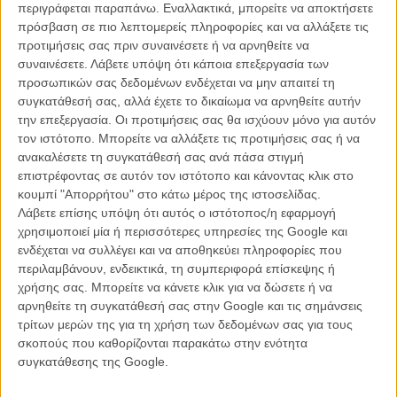
περιγράφεται παραπάνω. Εναλλακτικά, μπορείτε να αποκτήσετε
αναδεικνύεται κι ο γαστρονομικός οδηγός σε κάτι πολύ πιο
πρόσβαση σε πιο λεπτομερείς πληροφορίες και να αλλάξετε τις
ουσιώδες, που αφήνει στον ουρανίσκο γλυκόπικρη
προτιμήσεις σας πριν συναινέσετε ή να αρνηθείτε να
κοινωνικοπολιτική επίγευση: τον γράφει ο γκέι συντάκτης του
συναινέσετε.
Λάβετε υπόψη ότι κάποια επεξεργασία των
περιοδικού ως αστυνομικό ρεπορτάζ με αιχμές και ουσία που σου
προσωπικών σας δεδομένων ενδέχεται να μην απαιτεί τη
σφίγγουν το στομάχι.
συγκατάθεσή σας, αλλά έχετε το δικαίωμα να αρνηθείτε αυτήν
την επεξεργασία. Οι προτιμήσεις σας θα ισχύουν μόνο για αυτόν
Η ψηφοφορία των αναγνωστών
:
Εσύ ψήφισες για την
τον ιστότοπο. Μπορείτε να αλλάξετε τις προτιμήσεις σας ή να
καλύτερη ταινία του 2021;
ανακαλέσετε τη συγκατάθεσή σας ανά πάσα στιγμή
επιστρέφοντας σε αυτόν τον ιστότοπο και κάνοντας κλικ στο
κουμπί "Απορρήτου" στο κάτω μέρος της ιστοσελίδας.
Λάβετε επίσης υπόψη ότι αυτός ο ιστότοπος/η εφαρμογή
χρησιμοποιεί μία ή περισσότερες υπηρεσίες της Google και
ενδέχεται να συλλέγει και να αποθηκεύει πληροφορίες που
περιλαμβάνουν, ενδεικτικά, τη συμπεριφορά επίσκεψης ή
χρήσης σας. Μπορείτε να κάνετε κλικ για να δώσετε ή να
αρνηθείτε τη συγκατάθεσή σας στην Google και τις σημάνσεις
τρίτων μερών της για τη χρήση των δεδομένων σας για τους
σκοπούς που καθορίζονται παρακάτω στην ενότητα
συγκατάθεσης της Google.