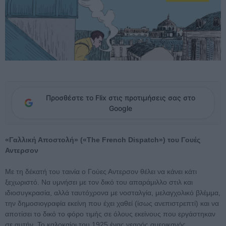
Προσθέστε το Flix στις προτιμήσεις σας στο
Google
«Γαλλική Αποστολή» («The French Dispatch») του Γουές
Αντερσον
Με τη δέκατή του ταινία ο Γούες Αντερσον θέλει να κάνει κάτι
ξεχωριστό. Να υμνήσει με τον δικό του απαράμιλλο στιλ και
ιδιοσυγκρασία, αλλά ταυτόχρονα με νοσταλγία, μελαγχολικό βλέμμα,
την δημοσιογραφία εκείνη που έχει χαθεί (ίσως ανεπιστρεπτί) και να
αποτίσει το δικό το φόρο τιμής σε όλους εκείνους που εργάστηκαν
σε αυτήν. Το καλοκαίρι του 1925 ένας νεαρός αμερικανός