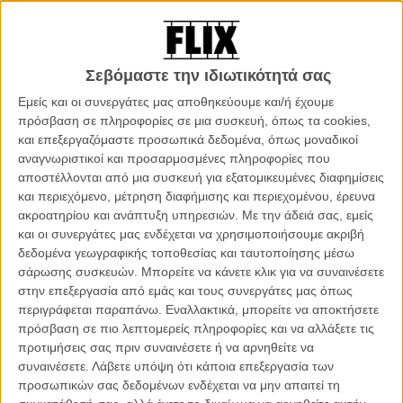
μετακόμισε στη Θεσσαλονίκη για σπουδές Γεωπονίας στο ΑΠΘ.
Αντί γι’ αυτό έκανε δημιουργική γραφή και ελεύθερο σχέδιο στο
εργαστήρι «ΠΡΑΞΙΣ» και υποκριτική στο ΚΘΕΘ. Το 2008
μετακόμισε στην Αθήνα, δούλεψε ως β’ βοηθός σκηνοθέτη στο
Σεβόμαστε την ιδιωτικότητά σας
«Μαχαιροβγάλτη» του Γιάννη Οικονομίδη και σπούδασε σενάριο και
σκηνοθεσία. Τώρα ζει γράφοντας σενάρια και χωρίς τη Γεωπονία.
Εμείς και οι συνεργάτες μας αποθηκεύουμε και/ή έχουμε
πρόσβαση σε πληροφορίες σε μια συσκευή, όπως τα cookies,
Φιλμογραφία
και επεξεργαζόμαστε προσωπικά δεδομένα, όπως μοναδικοί
αναγνωριστικοί και προσαρμοσμένες πληροφορίες που
Leaving Room (2007)
αποστέλλονται από μια συσκευή για εξατομικευμένες διαφημίσεις
Ανάμεσα (2008)
και περιεχόμενο, μέτρηση διαφήμισης και περιεχομένου, έρευνα
Regular Night (2008)
ακροατηρίου και ανάπτυξη υπηρεσιών.
Με την άδειά σας, εμείς
Χτυπήματα (2010)
και οι συνεργάτες μας ενδέχεται να χρησιμοποιήσουμε ακριβή
Ελένη (2011)
δεδομένα γεωγραφικής τοποθεσίας και ταυτοποίησης μέσω
Largo(2012)
σάρωσης συσκευών. Μπορείτε να κάνετε κλικ για να συναινέσετε
στην επεξεργασία από εμάς και τους συνεργάτες μας όπως
Τρεις ερωτήσεις για το «Largo»
περιγράφεται παραπάνω. Εναλλακτικά, μπορείτε να αποκτήσετε
πρόσβαση σε πιο λεπτομερείς πληροφορίες και να αλλάξετε τις
Ποια ήταν η αφορμή ή η σκέψη που σας οδήγησε να κάνετε
προτιμήσεις σας πριν συναινέσετε ή να αρνηθείτε να
την ταινία
;
συναινέσετε.
Λάβετε υπόψη ότι κάποια επεξεργασία των
προσωπικών σας δεδομένων ενδέχεται να μην απαιτεί τη
Το καλοκαίρι του 2008 ζούσα ανάμεσα στη Θεσσαλονίκη και την