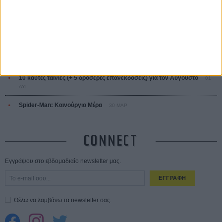
Οδύσσεια
01 ΙΟΥΛ
Save the Date! Δείτε πρώτοι το «Σεξ και Αίμα στο Καμπ Μίασμα»!
05
ΑΥΓ
Ο Τζάρεντ Λέτο αρνείται τις καταγγελίες: «Δεν έχω διαπράξει ποτέ
σεξουαλική επίθεση»
30 ΙΟΥΛ
10 καυτές ταινίες (+ 5 δροσερές επανεκδόσεις) για τον Αύγουστο
01
ΑΥΓ
Spider-Man: Καινούργια Μέρα
30 ΜΑΡ
CONNECT
Εγγράψου στο εβδομαδιαίο newsletter μας.
ΕΓΓΡΑΦΗ
Θέλω να λαμβάνω τα newsletter σας.