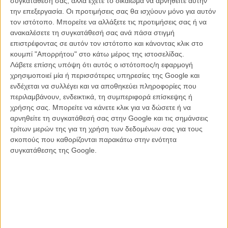
συγκατάθεσή σας, αλλά έχετε το δικαίωμα να αρνηθείτε αυτήν
Αθήνα και περνούσα γύρω στις είκοσι ώρες τη βδομάδα στο
την επεξεργασία. Οι προτιμήσεις σας θα ισχύουν μόνο για αυτόν
νυχτερινό τρένο. Με ενθουσίασε ο κόσμος που συναντούσα στα
τον ιστότοπο. Μπορείτε να αλλάξετε τις προτιμήσεις σας ή να
ταξίδια και το γεγονός πως η θέση που κάθεσαι σου δίνει πάντα μια
ανακαλέσετε τη συγκατάθεσή σας ανά πάσα στιγμή
συγκεκριμένη οπτική στα πρόσωπα του βαγονιού και σε όσα
επιστρέφοντας σε αυτόν τον ιστότοπο και κάνοντας κλικ στο
συμβαίνουν ανάμεσα τους. Αυτός ο κατακερματισμός του χώρου
κουμπί "Απορρήτου" στο κάτω μέρος της ιστοσελίδας.
γεννούσε μια πολύ ενδιαφέρουσα φόρμα που ήθελα να τη
Λάβετε επίσης υπόψη ότι αυτός ο ιστότοπος/η εφαρμογή
δοκιμάσω. Εγραψα μια σειρά από ιστορίες που είχα δει ή είχα
χρησιμοποιεί μία ή περισσότερες υπηρεσίες της Google και
φανταστεί στα ταξίδια που έκανα και το «Largo» ήταν η ιστορία που
ενδέχεται να συλλέγει και να αποθηκεύει πληροφορίες που
τελικά βρήκε το δρόμο για την οθόνη.
περιλαμβάνουν, ενδεικτικά, τη συμπεριφορά επίσκεψης ή
χρήσης σας. Μπορείτε να κάνετε κλικ για να δώσετε ή να
Πώς θα περιγράφατε το φιλμ σε κάποιον που σας ρωτούσε
αρνηθείτε τη συγκατάθεσή σας στην Google και τις σημάνσεις
«τι είναι η ταινία σου;»
τρίτων μερών της για τη χρήση των δεδομένων σας για τους
σκοπούς που καθορίζονται παρακάτω στην ενότητα
Eνα μουσικοχορευτικό γουέστερν όπου αντί για σφαίρες πέφτουν
συγκατάθεσης της Google.
ματιές και ο φόνος μένει εκτός κάδρου.
Εκτός από την χρονική διάρκεια ενός φιλμ, ο προσδιορισμός
«μικρού μήκους» ορίζει κάτι άλλο κατά τη γνώμη σας; Και
γιατί ναι ή όχι
;
Η διάρκεια μιας ταινίας καθορίζει αυτόματα και την εμπορική τής