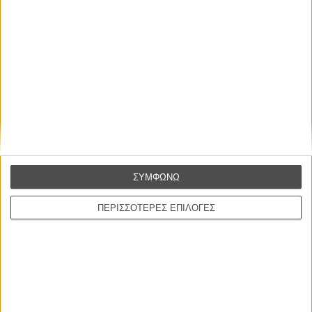
ΜΗ ΧΑΣΕΤΕ
ΣΥΜΦΩΝΩ
ΠΕΡΙΣΣΟΤΕΡΕΣ ΕΠΙΛΟΓΕΣ
ΝΕΑ
Μίλα μου για καλοκαιρινά φεστιβάλ κινηματογράφου
στην Ελλάδα