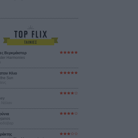
ες Βερκμάιστερ
ster Harmonies
ρ
στον Ηλιο
 the Sun
βενς
sey
ρ Νόλαν
ούνια
ejanos
μοδόβαρ
ράκτης