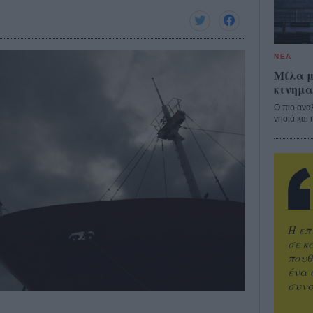
ΝΕΑ
Μίλα μ
κινημα
Ο πιο ανα
νησιά και 
Η επ
σε κ
πουθ
ένα 
συνα