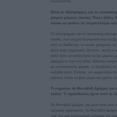
συντελεστές.
Είναι οι πλατφόρμες και το streamin
μικρού μήκους ταινίας; Ποιες άλλες 
ταινία να φτάσει σε περισσότερο κό
Οι πλατφόρμες και το streaming σίγουρα 
ταινίες, που συχνά δυσκολεύονται να β
από το διαδίκτυο, οι ταινίες μπορούν ν
αυτό είναι σημαντικό. Ωστόσο, αυτός ο 
καλό είναι να αναζητήσει να δει μικρού 
αφορμή το ένα στο άλλο. Κάποιες κινήσει
με πολιτιστικούς φορείς, οι προβολές σ
αυξηθεί αυτό. Επίσης, να «εκμεταλλευτο
μήκους ταινία να βρει χώρο και χρόνο στ
Τι σημαίνει το Φεστιβάλ Δράμας για 
τοπίο; Τι προσδοκίες έχετε από τη ν
Το Φεστιβάλ Δράμας για μένα είναι κάτι σα
τρομερά χαρούμενο. Το Φεστιβάλ Δράμας
σας πω μια προσωπική εμπειρία για παρ