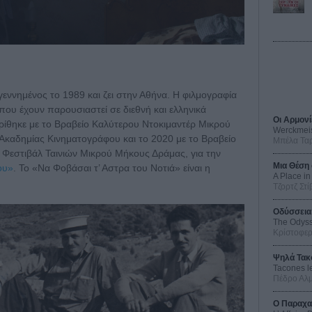
εννημένος το 1989 και ζει στην Αθήνα. Η φιλμογραφία
 που έχουν παρουσιαστεί σε διεθνή και ελληνικά
Οι Αρμονί
ρίθηκε με το Βραβείο Καλύτερου Ντοκιμαντέρ Μικρού
Werckmei
 Ακαδημίας Κινηματογράφου και το 2020 με το Βραβείο
Μπέλα Τα
 Φεστιβάλ Ταινιών Μικρού Μήκους Δράμας, για την
Μια Θέση 
ου»
. Το «Να Φοβάσαι τ’ Αστρα του Νοτιά» είναι η
A Place in
Τζορτζ Στί
Οδύσσεια
The Odys
Κρίστοφε
Ψηλά Τακ
Tacones l
Πέδρο Αλ
Ο Παραχα