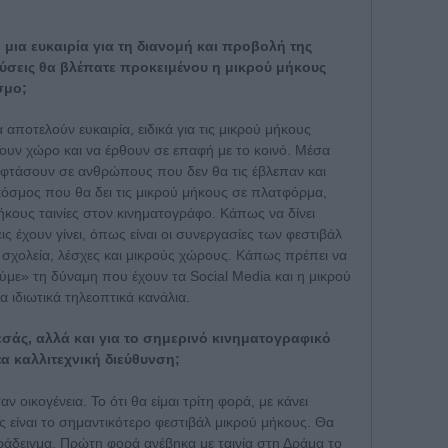
g μια ευκαιρία για τη διανομή και προβολή της
λύσεις θα βλέπατε προκειμένου η μικρού μήκους
σμο;
αποτελούν ευκαιρία, ειδικά για τις μικρού μήκους
ρουν χώρο και να έρθουν σε επαφή με το κοινό. Μέσα
α φτάσουν σε ανθρώπους που δεν θα τις έβλεπαν και
κόσμος που θα δει τις μικρού μήκους σε πλατφόρμα,
μήκους ταινίες στον κινηματογράφο. Κάπως να δίνει
ς έχουν γίνει, όπως είναι οι συνεργασίες των φεστιβάλ
ε σχολεία, λέσχες και μικρούς χώρους. Κάπως πρέπει να
ύμε» τη δύναμη που έχουν τα Social Media και η μικρού
α ιδιωτικά τηλεοπτικά κανάλια.
εσάς, αλλά και για το σημερινό κινηματογραφικό
έα καλλιτεχνική διεύθυνση;
ν οικογένεια. Το ότι θα είμαι τρίτη φορά, με κάνει
 είναι το σημαντικότερο φεστιβάλ μικρού μήκους. Θα
άδειγμα. Πρώτη φορά ανέβηκα με ταινία στη Δράμα το