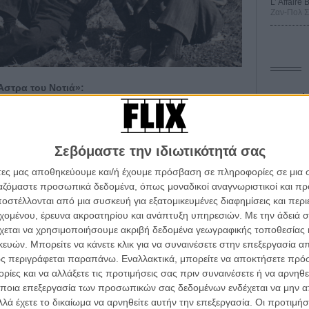
L’ Affaire
Ζαν-Πολ 
 Αστρα του Νοτιά»:
Οδύσ
ς, ποια ήταν η αρχική ιδέα, ποια η ανάγκη να
Save
Καμπ
Σεβόμαστε την ιδιωτικότητά σας
ς το οποίο είχε παρατημένα καράβια, σκουριασμένα και
Ο Τζ
άτες μας αποθηκεύουμε και/ή έχουμε πρόσβαση σε πληροφορίες σε μια
ουργήσω ένα ντοκιμαντέρ παρατήρησης για τη φθορά και
διαπ
ργαζόμαστε προσωπικά δεδομένα, όπως μοναδικοί αναγνωριστικοί και 
 η ιδέα εξελισσόταν, προστέθηκε και το ανθρώπινο
στέλλονται από μια συσκευή για εξατομικευμένες διαφημίσεις και περ
10 κ
νώρισα τον μαστρο-Κώστα, ο οποίος έχει και αυτός
α τα βλέπεις όλα σινεμά...
τον 
εχομένου, έρευνα ακροατηρίου και ανάπτυξη υπηρεσιών.
Με την άδειά σα
αλώντας ιστορίες και αναμνήσεις. Ενιωσα την ανάγκη
κινηματογραφική εβδομάδα
χεται να χρησιμοποιήσουμε ακριβή δεδομένα γεωγραφικής τοποθεσίας 
 που αφιερώθηκε στη θάλασσα και έχει φθάσει στο
Spid
 τον τρόπο του flix
ών. Μπορείτε να κάνετε κλικ για να συναινέσετε στην επεξεργασία απ
αράλληλη πορεία ζωής ναυτικού - καραβιών.
ς περιγράφεται παραπάνω. Εναλλακτικά, μπορείτε να αποκτήσετε πρό
ίες και να αλλάξετε τις προτιμήσεις σας πριν συναινέσετε ή να αρνηθεί
η της ταινίας, τι σας έφερε μεγάλη χαρά, ή τι
wsletter
του flix, στο inbox σου
ποια επεξεργασία των προσωπικών σας δεδομένων ενδέχεται να μην απ
λά έχετε το δικαίωμα να αρνηθείτε αυτήν την επεξεργασία. Οι προτιμήσ