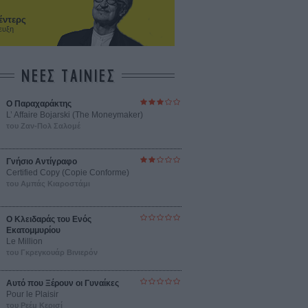
έντερς
ευξη
ΝΕΕΣ ΤΑΙΝΙΕΣ
Ο Παραχαράκτης
L’ Affaire Bojarski (The Moneymaker)
του Ζαν-Πολ Σαλομέ
Γνήσιο Αντίγραφο
Certified Copy (Copie Conforme)
του Αμπάς Κιαροστάμι
Ο Κλειδαράς του Ενός
Εκατομμυρίου
Le Million
του Γκρεγκουάρ Βινιερόν
Αυτό που Ξέρουν οι Γυναίκες
Pour le Plaisir
του Ρεέμ Κερισί