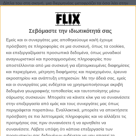
Δίπλα του στη σκηνή, μια διερμηνέας μεταφράζει τα όσα λέει στην
γλώσσα των κωφών. Υπέροχη ιδέα.
21.33 Ο αναπληρωτής Υπουργός Πολιτισμού και Τουρισμού,
Τηλέμαχος Χυτήρης ανεβαίνει στη σκηνή. Αναφέρεται και αυτός
Σεβόμαστε την ιδιωτικότητά σας
στην απώλεια του Θανάση Βέγγου. «Λίγοι είναι αυτοί που
Εμείς και οι συνεργάτες μας αποθηκεύουμε και/ή έχουμε
κατάφεραν με τη ζωή και το έργο τους να εκφράσουν με τόσο
πρόσβαση σε πληροφορίες σε μια συσκευή, όπως τα cookies,
αυθεντικό τρόπο τον Ελληνα, την ψυχή, τα όνειρα, τις διαψεύσεις
και επεξεργαζόμαστε προσωπικά δεδομένα, όπως μοναδικοί
του».
αναγνωριστικοί και προσαρμοσμένες πληροφορίες που
αποστέλλονται από μια συσκευή για εξατομικευμένες διαφημίσεις
21.36 «Εχουν τεθεί οι βάσεις για την ανάπτυξη του ελληνικού σινεμά
και περιεχόμενο, μέτρηση διαφήμισης και περιεχομένου, έρευνα
χωρίς τα βαρίδια του. Δεσμευόμαστε να στηρίξουμε τη νέα γενιά
ακροατηρίου και ανάπτυξη υπηρεσιών.
Με την άδειά σας, εμείς
δημιουργών που παράγει έργο υπό αντίξοες συνθήκες. Δεν μιλάω
και οι συνεργάτες μας ενδέχεται να χρησιμοποιήσουμε ακριβή
μόνο για τον Γιώργο Λάνθιμο (ακούγεται το πρώτο δυνατό
δεδομένα γεωγραφικής τοποθεσίας και ταυτοποίησης μέσω
χειροκρότημα στην αίθουσα) ή την Αθηνά Τσαγγάρη, τον Σύλλα
σάρωσης συσκευών. Μπορείτε να κάνετε κλικ για να συναινέσετε
Τζουμέρκα, τον Γιώργο Ζώη και τις επιτυχίες τους στα φεστιβάλ στο
στην επεξεργασία από εμάς και τους συνεργάτες μας όπως
εξωτερικού. Μιλάω και για τα παιδιά που τους βλέπουν, τους
περιγράφεται παραπάνω. Εναλλακτικά, μπορείτε να αποκτήσετε
θαυμάζουν και θα ήθελαν να τους μοιάσουν. Η Ελληνική Πολιτεία
πρόσβαση σε πιο λεπτομερείς πληροφορίες και να αλλάξετε τις
είναι εδώ για να τους στηρίξει, μέσω του ΕΚΚ, του φεστιβάλ
προτιμήσεις σας πριν συναινέσετε ή να αρνηθείτε να
Θεσσαλονίκης, με όποιον τρόπο μπορεί. Παρά τη γενική
συναινέσετε.
Λάβετε υπόψη ότι κάποια επεξεργασία των
απαισιοδοξία που επιβάλλει η κρίση, πρέπει να σκεφτόμαστε το
προσωπικών σας δεδομένων ενδέχεται να μην απαιτεί τη