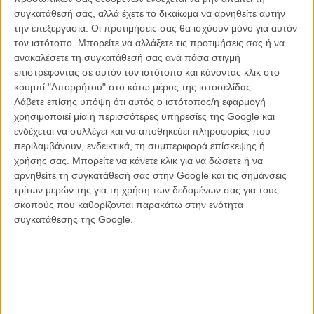
μέλλον αισιόδοξα, τόσο η Πολιτεία όσο και οι κινηματογραφιστές».
συγκατάθεσή σας, αλλά έχετε το δικαίωμα να αρνηθείτε αυτήν
Τηλέμαχος Χυτήρης.
την επεξεργασία. Οι προτιμήσεις σας θα ισχύουν μόνο για αυτόν
τον ιστότοπο. Μπορείτε να αλλάξετε τις προτιμήσεις σας ή να
21.39 Ο Τάσος Μπουλμέτης ανακοινώνει πως ο παρουσιαστής της
ανακαλέσετε τη συγκατάθεσή σας ανά πάσα στιγμή
βραδιάς είναι ο Χρήστος Λούλης. Στη σκηνή ανεβαίνει ο Βασίλης
επιστρέφοντας σε αυτόν τον ιστότοπο και κάνοντας κλικ στο
Χαραλαμπόπουλος. Εκείνος με τη σειρά του φωνάζει τον εαυτό του
κουμπί "Απορρήτου" στο κάτω μέρος της ιστοσελίδας.
επί σκηνής και ... ανεβαίνει ο Χρήστος Λούλης. Αστοχο σεναριακό
Λάβετε επίσης υπόψη ότι αυτός ο ιστότοπος/η εφαρμογή
αστείο.
χρησιμοποιεί μία ή περισσότερες υπηρεσίες της Google και
ενδέχεται να συλλέγει και να αποθηκεύει πληροφορίες που
21.41 Το πρώτο βραβείο (ειδικών εφέ και κινηματογραφικής
περιλαμβάνουν, ενδεικτικά, τη συμπεριφορά επίσκεψης ή
καινοτομίας) παρουσιάζει ένας ταχυδακτυλουργός, ο οποίος κάνει κι
χρήσης σας. Μπορείτε να κάνετε κλικ για να δώσετε ή να
ένα κόλπο επί σκηνής. Το βραβείο μοιράζεται ανάμεσα στο Νίκο
αρνηθείτε τη συγκατάθεσή σας στην Google και τις σημάνσεις
Μουτσελο για την «Υπογραφή» και στον Ντίνο Θεοδοσίου για τα
τρίτων μερών της για τη χρήση των δεδομένων σας για τους
«Σκυλιά». Ο Ντίνος Θεοδοσίου δηλώνει «ελπίζω αυτό το βραβείο να
σκοπούς που καθορίζονται παρακάτω στην ενότητα
είναι μια προώθηση για το ελληνικό animation».
συγκατάθεσης της Google.
21.46 Το βραβείο καλύτερου μακιγιάζ παρουσιάζει η Ζωζώ
Σαπουντζάκη (με κίτρινο γυαλιστερό κοστούμι). Πηγαίνει στην Εύη
Ζαφειροπούλου για την ταινία «Χώρα Προέλευσης». Ανεβαίνει στη
σκηνή ο Σύλλας Τζουμέρκας για να το παραλάβει. Αποχωρώντας, η
Ζωζώ Σαπουντζάκη στέκεται στη μέση της σκηνής και χαρίζει φιλιά
στο κοινό. Πρώτο βραβείο για τη «Χώρα Προέλευσης».