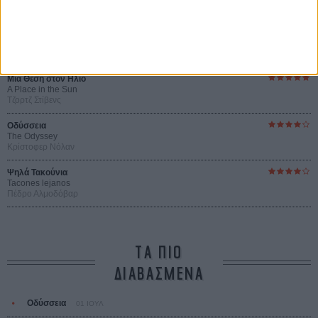
Μπέλα Ταρ
O Ταξιτζής
Taxi Driver
Μάρτιν Σκορσέζε
Μια Θέση στον Ηλιο
A Place in the Sun
Τζορτζ Στίβενς
Οδύσσεια
The Odyssey
Κρίστοφερ Νόλαν
Ψηλά Τακούνια
Tacones lejanos
Πέδρο Αλμοδόβαρ
ΤΑ ΠΙΟ
ΔΙΑΒΑΣΜΕΝΑ
Οδύσσεια
01 ΙΟΥΛ