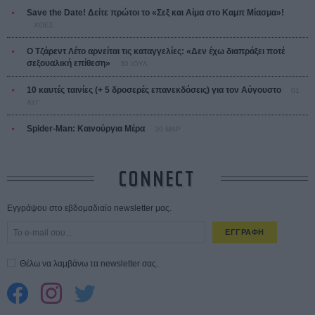
Save the Date! Δείτε πρώτοι το «Σεξ και Αίμα στο Καμπ Μίασμα»!
ΧΘΕΣ
Ο Τζάρεντ Λέτο αρνείται τις καταγγελίες: «Δεν έχω διαπράξει ποτέ
σεξουαλική επίθεση»
30 ΙΟΥΛ
10 καυτές ταινίες (+ 5 δροσερές επανεκδόσεις) για τον Αύγουστο
01
ΑΥΓ
Spider-Man: Καινούργια Μέρα
30 ΜΑΡ
CONNECT
Εγγράψου στο εβδομαδιαίο newsletter μας.
ΕΓΓΡΑΦΗ
Θέλω να λαμβάνω τα newsletter σας.