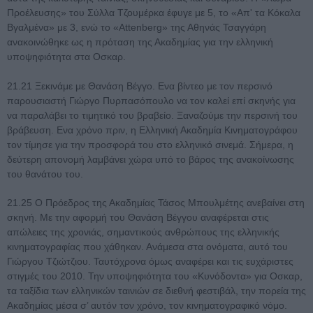
Προέλευσης» του Σύλλα Τζουμέρκα έφυγε με 5, το «Απ' τα Κόκαλα
Βγαλμένα» με 3, ενώ το «Attenberg» της Αθηνάς Τσαγγάρη
ανακοινώθηκε ως η πρόταση της Ακαδημίας για την ελληνική
υποψηφιότητα στα Οσκαρ.
21.21 Ξεκινάμε με Θανάση Βέγγο. Ενα βίντεο με τον περσινό
παρουσιαστή Γιώργο Πυρπασόπουλο να τον καλεί επί σκηνής για
να παραλάβει το τιμητικό του βραβείο. Ξαναζούμε την περσινή του
βράβευση. Ενα χρόνο πριν, η Ελληνική Ακαδημία Κινηματογράφου
τον τίμησε για την προσφορά του στο ελληνικό σινεμά. Σήμερα, η
δεύτερη απονομή λαμβάνει χώρα υπό το βάρος της ανακοίνωσης
του θανάτου του.
21.25 Ο Πρόεδρος της Ακαδημίας Τάσος Μπουλμέτης ανεβαίνει στη
σκηνή. Με την αφορμή του Θανάση Βέγγου αναφέρεται στις
απώλειες της χρονιάς, σημαντικούς ανθρώπους της ελληνικής
κινηματογραφίας που χάθηκαν. Ανάμεσα στα ονόματα, αυτό του
Γιώργου Τζιώτζιου. Ταυτόχρονα όμως αναφέρει και τις ευχάριστες
στιγμές του 2010. Την υποψηφιότητα του «Κυνόδοντα» για Οσκαρ,
τα ταξίδια των ελληνικών ταινιών σε διεθνή φεστιβάλ, την πορεία της
Ακαδημίας μέσα σ’ αυτόν τον χρόνο, τον κινηματογραφικό νόμο.