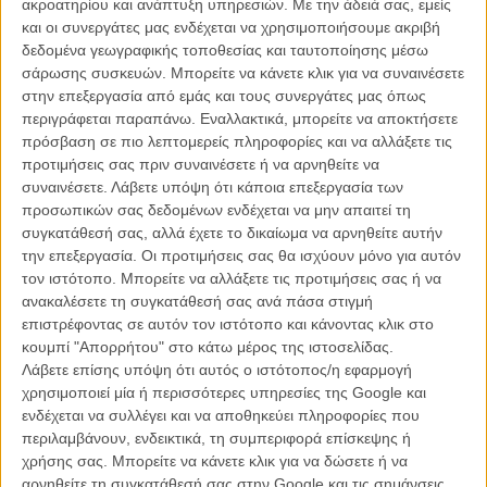
ακροατηρίου και ανάπτυξη υπηρεσιών.
Με την άδειά σας, εμείς
και οι συνεργάτες μας ενδέχεται να χρησιμοποιήσουμε ακριβή
Στην κατηγορία της καλύτερης δραματικής σειράς εκτός από το
δεδομένα γεωγραφικής τοποθεσίας και ταυτοποίησης μέσω
«Boardwalk Empire» του HBO, φιγουράρει επίσης και το «
Game of
σάρωσης συσκευών. Μπορείτε να κάνετε κλικ για να συναινέσετε
Thrones
», το μεγάλο (κερδισμένο) φετινό στοίχημα του καναλιού,
στην επεξεργασία από εμάς και τους συνεργάτες μας όπως
ενώ η λίστα συμπληρώνεται από τα «Mad Men», «Dexter», «The
περιγράφεται παραπάνω. Εναλλακτικά, μπορείτε να αποκτήσετε
Good Wife» και την τελευταία σεζόν του μάλλον υποτιμημένου όλα
πρόσβαση σε πιο λεπτομερείς πληροφορίες και να αλλάξετε τις
αυτά τα χρόνια «Friday Night Lights».
προτιμήσεις σας πριν συναινέσετε ή να αρνηθείτε να
συναινέσετε.
Λάβετε υπόψη ότι κάποια επεξεργασία των
Το «Mad Men» βεβαίως εξακολουθεί να παραμένει το φαβορί,
προσωπικών σας δεδομένων ενδέχεται να μην απαιτεί τη
έχοντας κερδίσει και τις τρεις προηγούμενες χρονιές, αλλά πάντα
συγκατάθεσή σας, αλλά έχετε το δικαίωμα να αρνηθείτε αυτήν
υπάρχει χώρος για εκπλήξεις, ειδικά όταν κάτι τόσο εντυπωσιακό
την επεξεργασία. Οι προτιμήσεις σας θα ισχύουν μόνο για αυτόν
όσο το «Game of Thrones», έχει κάνει την εμφάνιση του.
τον ιστότοπο. Μπορείτε να αλλάξετε τις προτιμήσεις σας ή να
ανακαλέσετε τη συγκατάθεσή σας ανά πάσα στιγμή
Στην κατηγορία της κωμωδίας το φαβορί «Modern Family» έχει να
επιστρέφοντας σε αυτόν τον ιστότοπο και κάνοντας κλικ στο
αντιμετωπίσει τα «Glee», «The Big Bang Theory» αλλά και τις
κουμπί "Απορρήτου" στο κάτω μέρος της ιστοσελίδας.
σειρές του NBC «The Office» «30 Rock» και «Parks and
Λάβετε επίσης υπόψη ότι αυτός ο ιστότοπος/η εφαρμογή
Recreation».
χρησιμοποιεί μία ή περισσότερες υπηρεσίες της Google και
ενδέχεται να συλλέγει και να αποθηκεύει πληροφορίες που
Στις τηλεταινίες και μίνι σειρές το HBO έχει τρεις υποψηφιότητες τη
περιλαμβάνουν, ενδεικτικά, τη συμπεριφορά επίσκεψης ή
μίνι σειρά «Mildred Pierce» και τις ταινίες «Cinema Verite» και «Too
χρήσης σας. Μπορείτε να κάνετε κλικ για να δώσετε ή να
Big to Fail», ενώ τις υποψηφιότητες συμπληρώνουν τα «Downton
αρνηθείτε τη συγκατάθεσή σας στην Google και τις σημάνσεις