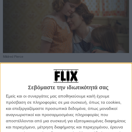
Mildred Pierce
Προσθέστε το Flix στις προτιμήσεις σας στο
Google
Σεβόμαστε την ιδιωτικότητά σας
Εμείς και οι συνεργάτες μας αποθηκεύουμε και/ή έχουμε
πρόσβαση σε πληροφορίες σε μια συσκευή, όπως τα cookies,
Η μίνι σειρά του Τοντ Χέινς «Mildred Pierce» στην οποία
και επεξεργαζόμαστε προσωπικά δεδομένα, όπως μοναδικοί
πρωταγωνιστεί η Κέιτ Γουίνσλετ είναι αυτή που κέρδισε τις
αναγνωριστικοί και προσαρμοσμένες πληροφορίες που
περισσότερες υποψηφιότητες φτάνοντας συνολικά τις 21, ενώ την
αποστέλλονται από μια συσκευή για εξατομικευμένες διαφημίσεις
ακολουθούν το «Mad Men», το «Boardwalk Empire» του Μάρτιν
και περιεχόμενο, μέτρηση διαφήμισης και περιεχομένου, έρευνα
Σκορσέζε και η κωμική σειρά « Modern Family».