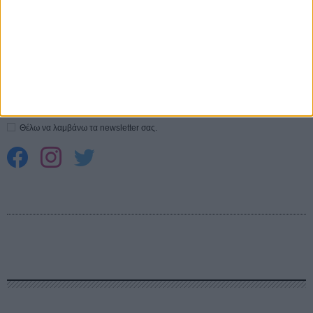
CONNECT
Εγγράψου στο εβδομαδιαίο newsletter μας.
ΕΓΓΡΑΦΗ
Θέλω να λαμβάνω τα newsletter σας.