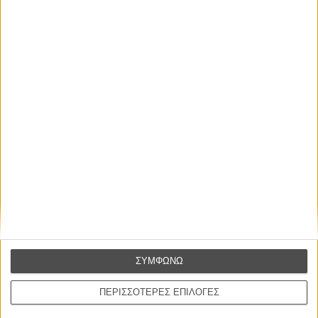
απλώς ένα ωραίο, ανεβαστικό, επιφανειακό
συναίσθημα.»
Βιμ Βέντερς
Συνέντευξη
ΝΕΕΣ ΤΑΙΝΙΕΣ
Ο Παραχαράκτης
L’ Affaire Bojarski (The Moneymaker)
του Ζαν-Πολ Σαλομέ
Γνήσιο Αντίγραφο
Certified Copy (Copie Conforme)
του Αμπάς Κιαροστάμι
ΣΥΜΦΩΝΩ
Ο Κλειδαράς του Ενός Εκατομμυρίου
Le Million
ΠΕΡΙΣΣΟΤΕΡΕΣ ΕΠΙΛΟΓΕΣ
του Γκρεγκουάρ Βινιερόν