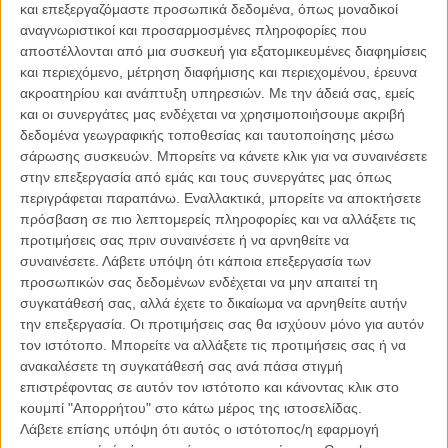
και επεξεργαζόμαστε προσωπικά δεδομένα, όπως μοναδικοί
Το HBO κυριαρχεί στις υποψηφιότητες των Βραβείων
αναγνωριστικοί και προσαρμοσμένες πληροφορίες που
Emmy
αποστέλλονται από μια συσκευή για εξατομικευμένες διαφημίσεις
TV & STREAMING
/
14 ΙΟΥΛ 2011
/
Γιώργος Κρασσακόπουλος
και περιεχόμενο, μέτρηση διαφήμισης και περιεχομένου, έρευνα
ακροατηρίου και ανάπτυξη υπηρεσιών.
Με την άδειά σας, εμείς
και οι συνεργάτες μας ενδέχεται να χρησιμοποιήσουμε ακριβή
63α Βραβεία Εmmy: απουσίες, εκπλήξεις, δικαίωση!
δεδομένα γεωγραφικής τοποθεσίας και ταυτοποίησης μέσω
TV & STREAMING
/
19 ΣΕΠ 2011
/
Πόλυ Λυκούργου
σάρωσης συσκευών. Μπορείτε να κάνετε κλικ για να συναινέσετε
στην επεξεργασία από εμάς και τους συνεργάτες μας όπως
Παρουσιάστηκε το νέο πρόγραμμα των καναλιών Fox
περιγράφεται παραπάνω. Εναλλακτικά, μπορείτε να αποκτήσετε
στην Ελλάδα!
πρόσβαση σε πιο λεπτομερείς πληροφορίες και να αλλάξετε τις
TV & STREAMING
/
25 ΙΑΝ 2013
/
Flix Team
προτιμήσεις σας πριν συναινέσετε ή να αρνηθείτε να
συναινέσετε.
Λάβετε υπόψη ότι κάποια επεξεργασία των
προσωπικών σας δεδομένων ενδέχεται να μην απαιτεί τη
Υποψηφιότητες Emmy 2012: Καλύτερες Σειρές
συγκατάθεσή σας, αλλά έχετε το δικαίωμα να αρνηθείτε αυτήν
TV & STREAMING
/
23 ΣΕΠ 2012
/
Θοδωρής Δημητρόπουλος
την επεξεργασία. Οι προτιμήσεις σας θα ισχύουν μόνο για αυτόν
τον ιστότοπο. Μπορείτε να αλλάξετε τις προτιμήσεις σας ή να
Υποψηφιότητες Emmy 2012: Καλύτεροι Β’ Ρόλοι
ανακαλέσετε τη συγκατάθεσή σας ανά πάσα στιγμή
επιστρέφοντας σε αυτόν τον ιστότοπο και κάνοντας κλικ στο
TV & STREAMING
/
20 ΣΕΠ 2012
/
Θοδωρής Δημητρόπουλος
κουμπί "Απορρήτου" στο κάτω μέρος της ιστοσελίδας.
Λάβετε επίσης υπόψη ότι αυτός ο ιστότοπος/η εφαρμογή