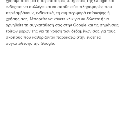
χρησιμοποιεί μία ή περισσότερες υπηρεσίες της Google και
ενδέχεται να συλλέγει και να αποθηκεύει πληροφορίες που
περιλαμβάνουν, ενδεικτικά, τη συμπεριφορά επίσκεψης ή
χρήσης σας. Μπορείτε να κάνετε κλικ για να δώσετε ή να
αρνηθείτε τη συγκατάθεσή σας στην Google και τις σημάνσεις
τρίτων μερών της για τη χρήση των δεδομένων σας για τους
Η επιτυχία είναι υπερτιμημένη. Δεν σε κάνει
σκοπούς που καθορίζονται παρακάτω στην ενότητα
καλύτερο, δεν σε πάει πουθενά η επιτυχία. Είναι
συγκατάθεσης της Google.
απλώς ένα ωραίο, ανεβαστικό, επιφανειακό
συναίσθημα.»
Βιμ Βέντερς
Συνέντευξη
CONNECT
Εγγράψου στο εβδομαδιαίο newsletter μας.
ΕΓΓΡΑΦΗ