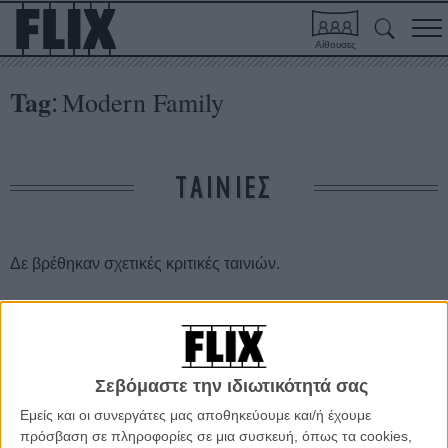
Αίθουσες
Tag
Modern Family
:
ΤΑΙΝΙΕΣ
Δε βρέθηκαν σχετικές κριτικές ταινιών.
ΑΡΘΡΑ
O Τάι Μπαρέλ του «Modern Family» πρωταγωνιστής στο
Σεβόμαστε την ιδιωτικότητά σας
sequel των «Muppets»!
Εμείς και οι συνεργάτες μας αποθηκεύουμε και/ή έχουμε
ΝΕΑ
/
08 ΔΕΚ 2012
/
Πόλυ Λυκούργου
πρόσβαση σε πληροφορίες σε μια συσκευή, όπως τα cookies,