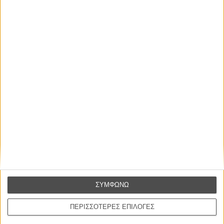
ΝΕΑ
Μίλα μου για καλοκαιρινά φεστιβάλ κινηματογράφου
στην Ελλάδα
Ο πιο αναλυτικός οδηγός των καλοκαιρινών φεστιβάλ σε νησιά και ηπειρωτική
Ελλάδα είναι εδώ
ΣΥΜΦΩΝΩ
ΠΕΡΙΣΣΟΤΕΡΕΣ ΕΠΙΛΟΓΕΣ
Η επιτυχία είναι υπερτιμημένη. Δεν σε κάνει
καλύτερο, δεν σε πάει πουθενά η επιτυχία. Είναι