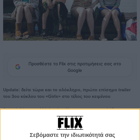
Προσθέστε το Flix στις προτιμήσεις σας στο
Google
Update: δείτε τώρα και το ολόκληρο, πρώτο επίσημο trailer
του 3ου κύκλου του «Girls» στο τέλος του κειμένου
Διαρκεί ελάχιστα, αλλά όχι τόσο λίγο που να μην προλάβει να μας
δώσει τη χαρά της ανυπομονησίας για την επόμενη συνάντησή μας
με τα Κορίτσια και τ’ αγόρια τους. Η Λένα Ντάναμ
πόσταρε στο
instagram
ένα μικρό teaser από το… κανονικό teaser της 3ης σεζόν
Σεβόμαστε την ιδιωτικότητά σας
του «Girls», το οποίο θα κυκλοφορήσει αυτήν την Κυριακή. Παρότι