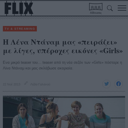
Αίθουσες
TV & STREAMING
Η Λένα Ντάναμ μας «πειράζει»
με λίγες, υπέροχες εικόνες «Girls»
Ενα μικρό teaser του… teaser από τη νέα σεζόν των «Girls» πόσταρε η
Λίνα Ντάναμ και μας σκλάβωσε ακαριαία.
22 Νοέ 2013
Λήδα Γαλανού