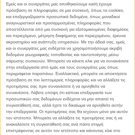
διαρκεί μόλις 12 δευτερόλεπτα, στο μικρό κλιπ προλαβαίνουμε να
Εμείς και οι συνεργάτες μας αποθηκεύουμε και/ή έχουμε
δούμε και τα τέσσερα κορίτσια – η Τζέσα επέστρεψε από το
πρόσβαση σε πληροφορίες σε μια συσκευή, όπως τα cookies,
πουθενά – και τον Ανταμ χωρίς μπλούζα και ν’ ακούσουμε τη Χάνα
και επεξεργαζόμαστε προσωπικά δεδομένα, όπως μοναδικοί
με νέα υπαρξιακά αποφθέγματα: «κρατώ τα κλειδιά της φυλακής
αναγνωριστικοί και προσαρμοσμένες πληροφορίες που
που είναι το μυαλό μου». Λίγο πριν σφηνώσει το κεφάλι της σε μια
αποστέλλονται από μια συσκευή για εξατομικευμένες διαφημίσεις
καρέκλα. Ο 3ος κύκλος του «Girls» ξεκινά στην αμερικανική
και περιεχόμενο, μέτρηση διαφήμισης και περιεχομένου, έρευνα
τηλεόραση στις 12 Ιανουαρίου του 2014 και δε βλέπουμε την ώρα.
ακροατηρίου και ανάπτυξη υπηρεσιών.
Με την άδειά σας, εμείς
και οι συνεργάτες μας ενδέχεται να χρησιμοποιήσουμε ακριβή
Δείτε το teaser παρακάτω και διαβάστε εδώ περισσότερα για το
δεδομένα γεωγραφικής τοποθεσίας και ταυτοποίησης μέσω
«Girls».
σάρωσης συσκευών. Μπορείτε να κάνετε κλικ για να συναινέσετε
στην επεξεργασία από εμάς και τους συνεργάτες μας όπως
Update: δείτε τώρα και το ολόκληρο, πρώτο επίσημο trailer
περιγράφεται παραπάνω. Εναλλακτικά, μπορείτε να αποκτήσετε
του 3ου κύκλου του «Girls» στο τέλος του κειμένου
πρόσβαση σε πιο λεπτομερείς πληροφορίες και να αλλάξετε τις
προτιμήσεις σας πριν συναινέσετε ή να αρνηθείτε να
Girls: trailer & 5 πράγματα που περιμένουμε από τον 3ο κύκλο
συναινέσετε.
Λάβετε υπόψη ότι κάποια επεξεργασία των
Μια ματιά στις νέες τηλεοπτικές σειρές της σεζόν: Μέρος Τρίτο
προσωπικών σας δεδομένων ενδέχεται να μην απαιτεί τη
Η Λένα Ντάναμ ψηφίζει το ΤΟΡ 10 αγαπημένων ταινιών της για
συγκατάθεσή σας, αλλά έχετε το δικαίωμα να αρνηθείτε αυτήν
την Criterion και... εκπλήσσει!
την επεξεργασία. Οι προτιμήσεις σας θα ισχύουν μόνο για αυτόν
«Best Friends»: Δείτε την μικρού μήκους ταινία της Λένα Ντάναμ!
τον ιστότοπο. Μπορείτε να αλλάξετε τις προτιμήσεις σας ή να
«Girls 2»: Βεβιασμένο happy end? Eλάτε να κάνουμε υποθέσεις
ανακαλέσετε τη συγκατάθεσή σας ανά πάσα στιγμή
για τον 3ο κύκλο
επιστρέφοντας σε αυτόν τον ιστότοπο και κάνοντας κλικ στο
«Girls»: Η αποδόμηση της φαντασίωσης