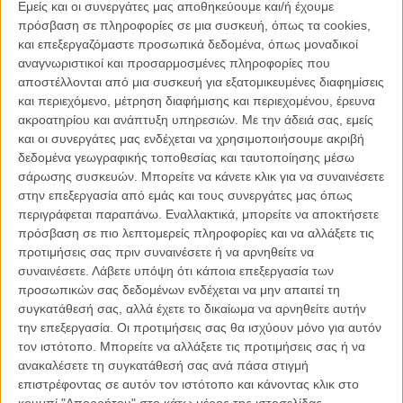
Εμείς και οι συνεργάτες μας αποθηκεύουμε και/ή έχουμε
ΑΡΘΡΑ
πρόσβαση σε πληροφορίες σε μια συσκευή, όπως τα cookies,
και επεξεργαζόμαστε προσωπικά δεδομένα, όπως μοναδικοί
αναγνωριστικοί και προσαρμοσμένες πληροφορίες που
Ποιος είναι ο Δημήτρης Λεωνίδας, που το Screen
αποστέλλονται από μια συσκευή για εξατομικευμένες διαφημίσεις
ξεχωρίζει ως «σταρ του αύριο»;
και περιεχόμενο, μέτρηση διαφήμισης και περιεχομένου, έρευνα
ΝΕΑ
/
26 ΙΟΥΝ 2013
/
Λήδα Γαλανού
ακροατηρίου και ανάπτυξη υπηρεσιών.
Με την άδειά σας, εμείς
και οι συνεργάτες μας ενδέχεται να χρησιμοποιήσουμε ακριβή
O Τζορτζ Κλούνεϊ ξαναγράφει την Ιστορία: τρέιλερ
δεδομένα γεωγραφικής τοποθεσίας και ταυτοποίησης μέσω
για το «The Monuments Men»
σάρωσης συσκευών. Μπορείτε να κάνετε κλικ για να συναινέσετε
στην επεξεργασία από εμάς και τους συνεργάτες μας όπως
ΝΕΑ
/
08 ΑΥΓ 2013
/
Μανώλης Κρανάκης
περιγράφεται παραπάνω. Εναλλακτικά, μπορείτε να αποκτήσετε
πρόσβαση σε πιο λεπτομερείς πληροφορίες και να αλλάξετε τις
Ας αποθεώσουμε όλοι μαζί (για ακόμη μια φορά) την
προτιμήσεις σας πριν συναινέσετε ή να αρνηθείτε να
Κέιτ Μπλάνσετ!
συναινέσετε.
Λάβετε υπόψη ότι κάποια επεξεργασία των
ΝΕΑ
/
15 ΣΕΠ 2013
/
Μανώλης Κρανάκης
προσωπικών σας δεδομένων ενδέχεται να μην απαιτεί τη
συγκατάθεσή σας, αλλά έχετε το δικαίωμα να αρνηθείτε αυτήν
Αυτά είναι! Η Κέιτ Μπλάνσετ είναι έτοιμη για να
την επεξεργασία. Οι προτιμήσεις σας θα ισχύουν μόνο για αυτόν
σκηνοθετήσει την πρώτη της ταινία!
τον ιστότοπο. Μπορείτε να αλλάξετε τις προτιμήσεις σας ή να
ανακαλέσετε τη συγκατάθεσή σας ανά πάσα στιγμή
ΝΕΑ
/
20 ΣΕΠ 2013
/
Μανώλης Κρανάκης
επιστρέφοντας σε αυτόν τον ιστότοπο και κάνοντας κλικ στο
κουμπί "Απορρήτου" στο κάτω μέρος της ιστοσελίδας.