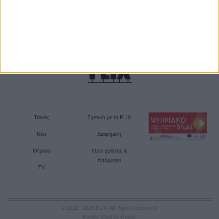
Ταινίες
Σχετικά με το FLIX
Νέα
Διαφήμιση
Θέματα
Όροι χρήσης &
Απόρρητο
TV
© 2011 - 2026 FLIX. All Rights Reserved.
Handcrafted by Radial
.