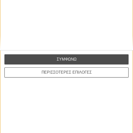
Βιμ Βέντερς
Συνέντευξη
CONNECT
ΣΥΜΦΩΝΩ
Εγγράψου στο εβδομαδιαίο newsletter μας.
ΠΕΡΙΣΣΟΤΕΡΕΣ ΕΠΙΛΟΓΕΣ
ΕΓΓΡΑΦΗ
Θέλω να λαμβάνω τα newsletter σας.