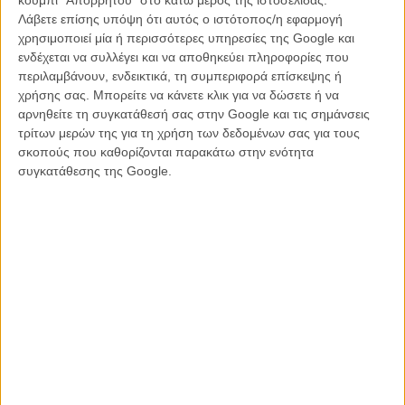
Θες να ρωτήσεις κάτι τον Τζορτζ Κλούνεϊ; Μπορείς!
Λάβετε επίσης υπόψη ότι αυτός ο ιστότοπος/η εφαρμογή
ΝΕΑ
/
28 ΙΑΝ 2014
/
Πόλυ Λυκούργου
χρησιμοποιεί μία ή περισσότερες υπηρεσίες της Google και
ενδέχεται να συλλέγει και να αποθηκεύει πληροφορίες που
περιλαμβάνουν, ενδεικτικά, τη συμπεριφορά επίσκεψης ή
Berlinale 2014: «The Monuments Men». Μια ταινία πoυ
χρήσης σας. Μπορείτε να κάνετε κλικ για να δώσετε ή να
δεν θα μείνει ιστορική
αρνηθείτε τη συγκατάθεσή σας στην Google και τις σημάνσεις
ΝΕΑ
/
08 ΦΕΒ 2014
/
Γιώργος Κρασσακόπουλος
τρίτων μερών της για τη χρήση των δεδομένων σας για τους
σκοπούς που καθορίζονται παρακάτω στην ενότητα
Ο Μπαράκ Ομπαμα βλέπει το «The Monuments Men»
συγκατάθεσης της Google.
ΝΕΑ
/
18 ΦΕΒ 2014
/
Λήδα Γαλανού
Η επιτυχία είναι υπερτιμημένη. Δεν σε κάνει
καλύτερο, δεν σε πάει πουθενά η επιτυχία. Είναι
απλώς ένα ωραίο, ανεβαστικό, επιφανειακό
συναίσθημα.»